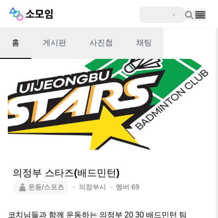
홈
게시판
사진첩
채팅
의정부 스타즈(배드민턴)
운동/스포츠
∙
의정부시
∙
멤버
69
코치님들과 함께 운동하는 의정부 20 30 배드민턴 팀
