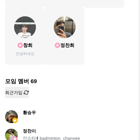
badminton_chanyee
창희
정찬희
안녕하세요
모임 멤버
69
최근가입
황승우
정찬이
인스타⬇️ badminton_chanyee