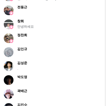
전동근
창희
안녕하세요
정찬희
김인규
김성준
.
박도영
곽배근
김진수