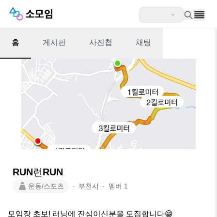
홈
게시판
사진첩
채팅
RUN런RUN
운동/스포츠
∙
부천시
∙
멤버
1
모임장 초보! 러닝에 진심이신분을 모집합니다😁
