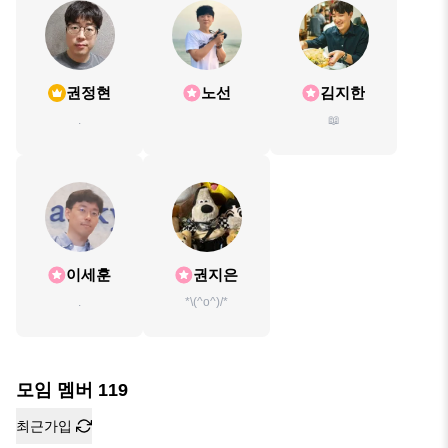
권정현
노선
김지한
.
📖
이세훈
권지은
.
*\(^o^)/*
모임 멤버
119
최근가입