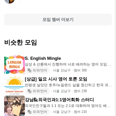
.
모임 멤버 더보기
비슷한 모임
S. English Mingle
삼성 & 선릉에서 진행하며 서로 배려하는 영어 모임 ✔️
매주 수요일 저
외국/언어
∙
서울 강남구
∙
멤버
300
[상급] 일요 시사 영어 토론 모임
반평생 살았던 호주/뉴질랜드 삶을 청산하고 한국 귀국
1주년을 맞아 깨달
외국/언어
∙
서울 강남구
∙
멤버
239
강남🙋외국인과1:1영어회화 스터디
외국인친구들과 1:1 또는 2:1로 대화하며 영어도 배우
고 외국인 친구
외국/언어
∙
서울 강남구
∙
멤버
210