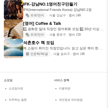
IFK-강남NO.1영어친구만들기
IFK(International Friends Korea) 강남NO.1영
외국/언어
∙
서울 강남구
∙
멤버
249
[영어] Coffee & Talk
1️⃣ 광화문 일대 직장인 영어회화 모임 2️⃣ 20년 이상 미
국 거주
외국/언어
∙
서울 종로구
∙
멤버
229
석촌호수 책 모임
책 쇼핑이 취미인 직장인입니다. 읽고 싶은 책이 한 가
득인데, 현실은 습
인문학/책/글
∙
서울 송파구
∙
멤버
195
소모임
서비스 정책
소모임이란
이용약관
자주하는 질문
개인정보 처리방침