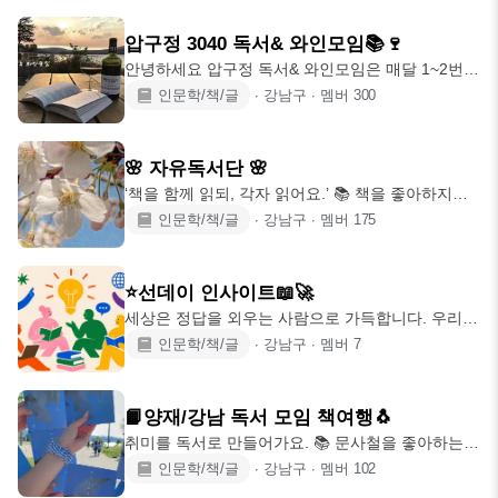
외 다양한 지정도서/테마모임/책 읽기 모임으로 다
끔..평일]에 즐길 수 있도록 만든 모임입니다 초보부
채로운 독서생활을 함께해요 *때때로 전시/공연/봉
터 관심 있으신 분들이
압구정 3040 독서& 와인모임📚🍷
사/자연/운동을 함께 즐기며 책에 없는 인사이트를
안녕하세요 압구정 독서& 와인모임은 매달 1~2번씩
나눠요 *85년생 이후 분들의 가입을 권장드립니다
주말에 정기적으로 모여서 독서하고 읽은 책에 대해
인문학/책/글
∙
강남구
∙
멤버
300
📚신청/대기가능 모임 (정모탭/공지글 신청) ●8.11.
얘기하는 모임입니다. 독서벙 외에 와인벙도 가끔
[지정] 아침 그리고 저녁(욘 포세) ●8.13. [지정] 경제
있습니다. 전시나 영화 등 다양한 주제로 벙은 자유
신문이 말하지 않는 경제 이야기 ●8.13. [일반
롭게 치셔도 되구요. 00~78년생(여성은 76까지/기
🌸 자유독서단 🌸
존회원제외)싱글이신 분 가입해주세요. (기혼자는
‘책을 함께 읽되, 각자 읽어요.’ 📚 책을 좋아하지만
절대 가입 불가입니다) 독서벙 또는 와인벙 미참석
혼자선 잘 안 읽게 되는 당신을 위해! 우리는 각자 읽
인문학/책/글
∙
강남구
∙
멤버
175
시 300명 될 때마다 강퇴처리됩니다 가끔식이라도
고 싶은 책을 가져와 조용히 읽고, 짧게 소감을 나누
오세요:)
는 💗 내향인 맞춤형 독서모임이에요 :) 💚 활동 없
음으로 강퇴된 분들은 활동가능하실 때 얼마든지
⭐️선데이 인사이트📖🚀
'재가입' 가능합니다! ✨신규가입비✨ 최초 1회 가입
세상은 정답을 외우는 사람으로 가득합니다. 우리는
비 3,000원이 있습니다. 가입비는 노쇼 방지 및 모임
본질을 질문하는 사람들과 함께합니다. 책을 읽고
인문학/책/글
∙
강남구
∙
멤버
7
운영비로 사용되며, 미입금시 참석이 불가합니다.
아티클을 저장해도 내 삶은 바뀌지 않는 일상. 지식
3333066451129 카카오뱅크 ㅂㄱㅇ 📝 운영 방식 -
의 '소비자'로만 머물러 계시진 않나요? 선데이 인사
1시간 동안 각자 책 읽기 - 이후 1시간 동안 소감,
이트는 거창하고 어려운 학술 모임이 아닙니다. 한
📙양재/강남 독서 모임 책여행🐧
권의 책을 매개로 생각을 행동으로, 질문을 내 삶의
취미를 독서로 만들어가요. 📚 문사철을 좋아하는
‘실행’으로 연결하며 함께 성장할 신입 멤버를 모집
모임장과 함께 책에 대한 생각을 나눠요! 대화의 즐
인문학/책/글
∙
강남구
∙
멤버
102
합니다! ─ 💡 어떤 분들이 함께하나요? 창업가, 디자
거움을 느낄 수 있는 모임을 추구합니다. 혼자 책을
이너, 개발자, 마케터, 기획자, 연구자, 프리랜서, 취