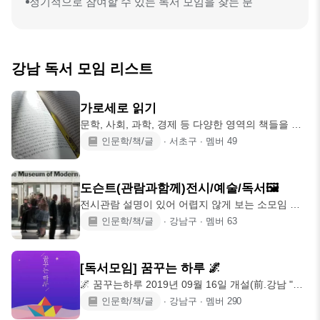
정기적으로 참여할 수 있는 독서 모임을 찾는 분
강남 독서 모임 리스트
가로세로 읽기
문학, 사회, 과학, 경제 등 다양한 영역의 책들을 읽
고, 때때로 한 주제에 관한 두세 권의 책을 비교하며
인문학/책/글
∙
서초구
∙
멤버
49
깊게 읽는 독서 모임입니다. *그 이상한 가로세로연
구소와는 1도 관련 없습니다. ㅠ "한 권의 책은 우리
내면의 얼어붙은 바다를 깨부수는 도끼여야 한다."
도슨트(관람과함께)전시/예술/독서🖼
프란츠 카프카 [정규 모임] -월 4회 토/일 16-18시,
전시관람 설명이 있어 어렵지 않게 보는 소모임 💢
강남(3회)/신촌(1회) -문학(고전 위주) 도서, 월 1회 -
회원님들끼리 인맥쌓는 곳이 아니에요🧨 전시회,독
인문학/책/글
∙
강남구
∙
멤버
63
미술 도서, 월 1회 -그 외 인문 도서, 월 2회 -자기개
서,문화생활 체계적으로 하실분 오세요😄 해당"컨텐
발서, 수필, 역학 서적, 위로나 자존감 등의 심리 서
츠"중심(친목보다는)문화(유익)모임^^ 전시나눔(후
적 등은 제외 -3개월에 최소
기)평도 재밌게 합니다🥳 전공자(모임장)가 운영하
[독서모임] 꿈꾸는 하루 🌌
는 좋은"컨텐츠"소모임 가입대상) 성격 "내향인" 우
🌌 꿈꾸는하루 2019년 09월 16일 개설(前.강남 "심
대! 주말 휴무자 및 시간이 되어 조금이라도 관심 있
야책방") 꿈을 꾸고 이루는 하루가 되도록! 생각을
인문학/책/글
∙
강남구
∙
멤버
290
으신 분들은 전부 환영~ 전시 예술 독서 [비영리 모
나누며 함께 성장하는 독서모임 입니다. *일반모임
임]은 남녀노소 누구나 다양한 문화생활을 [주말 가