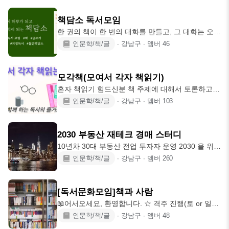
읽다 보면 조금 지루할 때도 있죠? 다른 사람들은 어
준생, 대학생까지 다양한 직군별 사람들이 모입니
떻게 책을 읽었는지 들으며 일상 속 즐거운 변화를
다. 직업은 달라도 단
책담소 독서모임
만나실 수 있어요 ✨ 분위기는 너무 무겁지도, 그렇
한 권의 책이 한 번의 대화를 만들고, 그 대화는 오래
다고 너무 가볍지도 않게 편안하면서도 진지하게 대
남을 기록이 됩니다. ✍️ 인상 깊은 문장 🎧 대화의
인문학/책/글
∙
강남구
∙
멤버
46
화할 수 있도록 지향합니다 🙂 가끔은 전시회 모임
한 장면 요약 ❓발제 질문을 통해 생각 확장하기 📘
이 열릴 수도 있어요! 🎫 📝 참여 방법 1시간 각자 독
자유 독서 ➡️[내가 선정한 책] 1시간 동안 각자 가져
서 후 책에 대한 이야기 나누기 총 2시간 진행⌛(상
온 책을 함께 읽고, 1시간 동안 자유롭게 책을 소개
황에 따라 조금 더
모각책(모여서 각자 책읽기)
하고 생각을 나눕니다. 📗 지정 독서 ➡️[같이 선정한
혼자 책읽기 힘드신분 책 주제에 대해서 토론하고
책] 미리 정해진 책을 사전 완독하고 참여해 주세요.
얘기하는거에 부담을 느끼시는분 미리 읽어와야하
인문학/책/글
∙
강남구
∙
멤버
103
모임 당일, 1시간 30분 동안 깊이 있는 북토크가 진
는것들이 숙제처럼 느껴지시는분 그저 같이 모여서
행됩니다. 발제자가 질문을 던지고, 감상과 인사이
각자의 책을 읽고 집에 가는 모임을 하고싶어서 만
트를 함께 나눠요. 🈷️월간 책담소 ️➡️한달
들었습니다! 한가지 책을 보고 토론하는것도 좋지만
2030 부동산 재테크 경매 스터디
읽어와야하고 말을 해야한다는 부담감 없이 책을 읽
10년차 30대 부동산 전업 투자자 운영 2030 을 위한
는건 어떨까요? 혹은 말하는것도 듣는것도 자유롭
부동산 스터디 입니다. 올해도 그저 그렇게 변화 없
인문학/책/글
∙
강남구
∙
멤버
260
게 선택할수있다면 어떨까요? 그래서 저희 모임은
이 지나 치실건가요? 서로 비슷한 지식 수준의 사람
오전 11시10분에 지각 구분없이 칼 같이 책 읽기 시
들 끼리 뜬구름 잡는 이야기만 하는 모임은 의미가
작하고 12시30분부터 자기소개와 읽은책에 대해 정
없습니다. 부동산 투자를 하며 20대에 이미 20억이
말 라이트하게 이야기하는 시간을 가집니다 이때
[독서문화모임]책과 사람
넘는 자산을 형성 했던 제가 모임을 운영 합니다. ●
📖어서오세요, 환영합니다. ☆ 격주 진행(토 or 일) +
모임 계획 ● 1. 부동산 경매 스터디 - 오랜기간 투자
@ ☆ 자기소개 없음 ☆ 78년 이후 출생자만 가입 가
인문학/책/글
∙
강남구
∙
멤버
48
하며 부동산 폭등장 폭락장을 다 거쳐 오면서 느낀
능(기존 회원 제외) ☆ 다른 생각을 존중해주세요.
단계 마다 해야 할 공부가 있습니다. 투자에 재대로