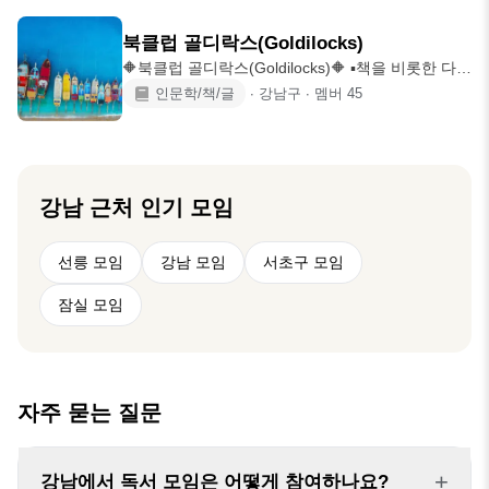
☆ 완독 후 참석 부탁 드립니다. 제발. ☆ 공지사항
된 방향성을 잡는것 을 목표로 합니다 -
반드시 확인 바랍니다. 제발. ☆ 참가신청은 게시판
북클럽 골디락스(Goldilocks)
댓글로 진행합니다. ☆ 모임은 3시간 진행합니다. 몰
🔶북클럽 골디락스(Goldilocks)🔶 ▪️책을 비롯한 다양
랐다고 하지 마세요. ☆ 성장은 알아서 하세요. 저희
한 매개체를 도구삼아 “자신”을 발견하고, “사람”을
인문학/책/글
∙
강남구
∙
멤버
45
는 수다를 떨 뿐입니다. ☆ 공간대여비 외에 일체의
이해하면 좋겠습니다. 거대함을 품고 있는 사소한
모임비가 없습니다. 돈 받을 만큼 대단한 모임 아닙
것들을 함께 나누는 유쾌하고 포근한 공간이 되길
니다. 그냥 놀러오세요. ☆ 일단 나와보세요. 혹시 알
바랍니다. 🎯On the page➖정기적인 독서모임 ▪️매
아요
달 첫번째 목요일-지정도서(발제자가 게시하는 발제
문을 중심으로 이야기 나눕니다) ▪️매달 세번째 일요
강남
근처 인기 모임
일-지정도서,특정주제 스터디모임 🎯Beyond the
page➖비정기적인 문화활동 책장을 넘어서 영화와
선릉 모임
강남 모임
서초구 모임
미술, 전시, 음악, 공연, 운동, 맛집으로의 탐험을 합
잠실 모임
자주 묻는 질문
+
강남에서 독서 모임은 어떻게 참여하나요?