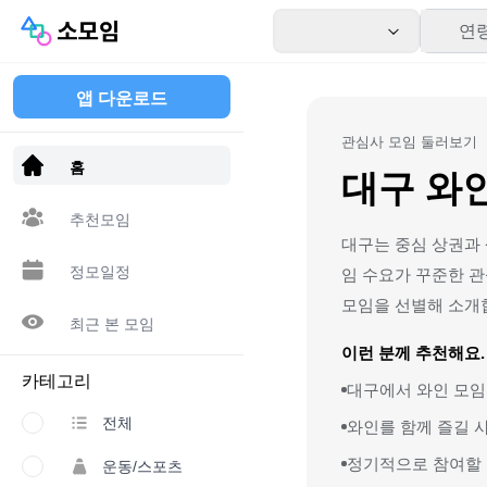
연
앱 다운로드
관심사 모임 둘러보기
홈
대구 와
추천모임
대구는 중심 상권과 
정모일정
임 수요가 꾸준한 관
모임을 선별해 소개
최근 본 모임
이런 분께 추천해요.
카테고리
대구에서 와인 모임
전체
와인를 함께 즐길 
정기적으로 참여할 
운동/스포츠