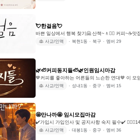
페,파티) 먹으러가고 힐링(여행,계절스포츠,공연,스포츠관
었던 것들 같이 해요 우리💖 💖 99-90년생 💖 자기관리 하시는 여성분 📌가입 후 30
분이내 가입인사 작성 ⚠️답변이 느릴 수 있음, 작
인 후 카톡방링크 1:1로 안내☺️ (가입 반려시 가
💘한걸음💘
다) -특별한 사유없이는 탈퇴 후
바쁜 일상에서 행복 찾기🤗 산책~🚶🚶‍♀️ 커피~☕️맛집탐방~🍣 한잔~🍻좋아용^^ 캠
핑~🏕 영화관람~🎥골프~⛳️좋아요^^ 탁구~🏓좋아요^^ 모든지~다~좋아용^^ 함께
사교/인맥
∙
복현1동
∙
북구
∙
멤버
29
~ 우리함께 뭐든지 같이 해보아요^^ ⚠️게시판에 자기소개 가입 당일 내 작성💥
⚠️신입 3개월이내 벙불참시 강퇴. 기존회원 탈퇴나 강퇴시 재가입불가 (운영진 협
의후 나가시길) ⚠️남성 81~94 여성 77~94년까지 가입가능 (단 24년도 이전 가입자
는 해당없음) ⚠️상대방에게 불쾌
🌿🦥커피동지들🦥🌿인원임시마감
🤎커피를 좋아하는 어른들의 느슨한 연대🤎 이 모임은 커피를 매개로 가볍게 만나
고, 각자의 일상에 부담이 되지 않도록 운영하려고 
사교/인맥
∙
성내1동
∙
중구
∙
멤버
15
은 없고 ✔️소수 인원으로 편안하게 진행되며 ✔️모
지 않습니다. 서로에게 무리가 되지 않는 선에서 오래 가는 모임이 되었으면 해요.
🔸️이 모임은 자율 참여이고, 저는 운영이 아니라 제안만 할게요🤍
맞아요🙆‍♂️ 🔸️조용히 커피 마시는 시간도 괜찮은 
🤩만나까🤩 임시모집마감
는 분 🔸️사람 관계에 과한 기대를 두지
✔️가입시 가입인사 및 공지사항 숙지 필수✔️ 🙋🏻‍♀️14 🙋‍♂️21 🙆‍♂️ 가입조건 
86년생 ~ 01년생까지 ! (타모임 운영진 가입가능, 모임장 불가능) 가입후 공지사항
사교/인맥
∙
대봉1동
∙
중구
∙
멤버
36
숙지, 2시간 안에 자기소개 작성! 가입인사 글 삭제