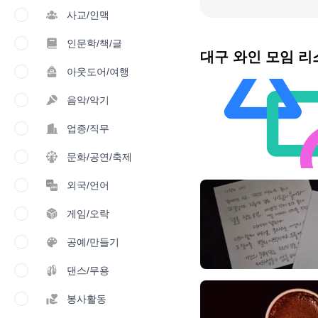
사교/인맥
인문학/책/글
대구 와인 모임 리
아웃도어/여행
음악/악기
업종/직무
문화/공연/축제
외국/언어
게임/오락
공예/만들기
댄스/무용
봉사활동