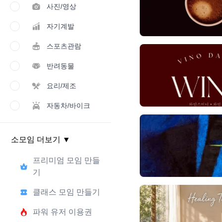
사진/영상
자기계발
스포츠관람
반려동물
요리/제조
자동차/바이크
소모임 더보기
▼
프리미엄 모임 만들
기
클래스 모임 만들기
파워 유저 이용권