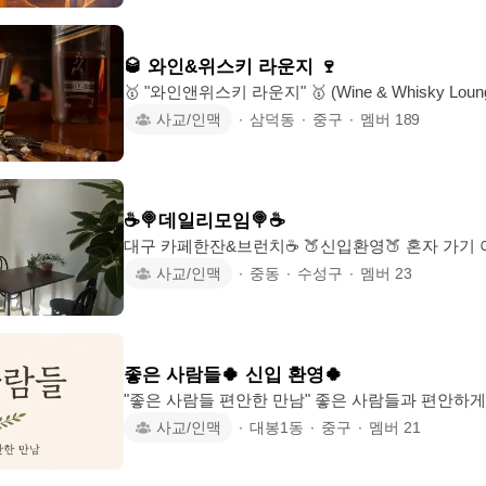
가 🙋‍♂️이런분들 환영합니다🙋‍♀️ 🔴 비싼 핸드폰이 시계 및 알람 으로만 쓰이는분 🟠
퇴근 후 약속이 없어 뭐할지 고민하는분 🟡 맛있
한분 🟢 혼밥,혼술,혼영이 지겹고 싫으신분 🔵 성
🥃 와인&위스키 라운지 🍷
분들
🥇 "와인앤위스키 라운지" 🥇 (Wine & Whisky Lounge) 🥃 부담없는 가성비 주류 🍶
양질의 고품격 주류 • 오래 함께할 분들만 가입해주세요🙏🏻 주로 프라이빗한 파인
사교/인맥
∙
삼덕동
∙
중구
∙
멤버
189
다이닝, 이자카야등 대구 핫플레이스를 자주 다니며 좋은 위스키🥃 와인🍷과 함께
합니다 위스키에 대해 몰라도 대환영🫶🏻 와인에 대해서
영진은 삼덕동 반아래 와인바 교동나이스쿄우 교동노포가이 교동논다노래타운 동
성로 포끝노래타운 동성로 수풀림 동성로 커브 동
☕️🍭데일리모임🍭☕️
에게 할인혜택을 제공중입니다! 딱딱
대구 카페한잔&브런치☕ 🍑신입환영🍑 혼자 가기 아쉬운 카페♧맛집 편하게 함께
하실분 환영 합니다😁 혼자보다 같이라서 더 즐거
사교/인맥
∙
중동
∙
수성구
∙
멤버
23
카페 모임이 좋다면? 커피 한잔 ☕️, 맛집 🏠, 수다 💬 함께해요. ✔ 월 1~2회는 참석
해주세요 ✔ 카페맛집 .음식맛집 . 친목맛집... ✔ 
나이제한 없습니다 ✔ 편하게오세요 ✔ 소규모 대화 좋아하시는분 환영 모임 장소
는 상황에 맞게 정해요. 부담 없이 참여하고 편하게
좋은 사람들🍀 신입 환영🍀
니다. 가입 시 간단한 자기소개
"좋은 사람들 편안한 만남" 좋은 사람들과 편안하게 만나 부담 없이 이야기 나누는
친목 모임입니다 그냥 하루 중 잠깐 좋은 사람들과 편하게 웃고 이야기 나누는 시
사교/인맥
∙
대봉1동
∙
중구
∙
멤버
21
간을 가져봐요 💘모임 운영 👉 정원 20명으로 운영 예정 👉 자유로운 벙 주최 가능
(모임장 없이도 가능) 👉 주로 카페☕️ 벙 위주 👉 이