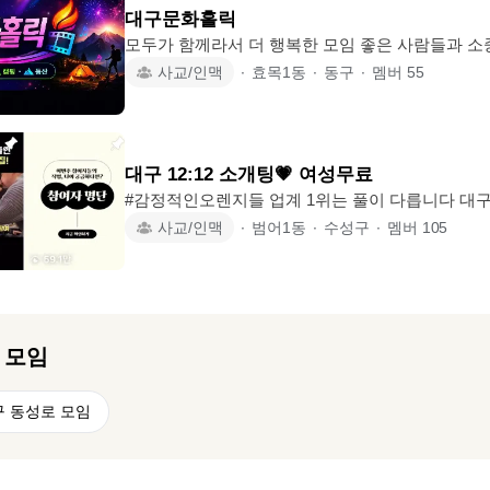
대구문화홀릭
모두가 함께라서 더 행복한 모임 좋은 사람들과 소중한 시간을 나눠요~♡ 💥 가입
조건 안내 77~90년생까지 가입 가능 (기존 회원은 예
사교/인맥
∙
효목1동
∙
동구
∙
멤버
55
기준 ⭕ 🚫 타 모임 모임장 및 운영진 가입 불가 ❌ 철
출입 금지 🔥 기혼자는 부부 동반 시에만 가입 가능 🚫
07:00) 가입 불가 🚀 가입 후 12시간 이내 가입 
대 3개 모임까지 가입 가능 💢 카카오 오픈채팅으로 소통 중입니다 💢 🎭 연극배우
대구 12:12 소개팅💗 여성무료
상시
#감정적인오렌지들 업계 1위는 풀이 다릅니다 대구, 경북, 울산, 부산, 창원 싱글
직장인 소개팅 서울 1위 소개팅 전문 법인 대구 범어역 바게리에서 진행 - 참여권
사교/인맥
∙
범어1동
∙
수성구
∙
멤버
105
홈페이지 구매 후 참여 (여성 무료) SBS 생활의 달인, 중앙일보 등 브랜드대상 1위
직장 좋은 훈훈한 남여 회원 전국 5만명 매주 1200
지인/직장 중복 확인 가능으로 안심 참여 📍티키타카 스피드 데이트 로테이션으로
돌아가며 1:1 대화를 나누는 소개팅 📍총 2시간, 단 한 번의 참여로 최소 6명 ~ 최대
12의 이
 모임
구 동성로 모임