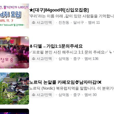
기 근교 여행🚗 등등 💘이런분이라면 환영해요 👉편하게 사람 만나고 싶은분 👉
오래 좋은관계 유지하고 싶은분
★[대구]84good쥐[신입모집중]
'우리'라는 이름 아래 ,같이 있던 사람들을 기억합니다 . 고단 했으나 평온했고 ,불
안 했으나 안심이 되었던 순간들 ❤ -
사교/인맥
∙
진천동
∙
달서구
∙
멤버
11
🌷디엘→가입1:1문의주세요
✅️프로필 본인 사진 해주시고 1:1 문의 주세요✅️ ↳ 인원
명 ] ▶️ 모임장의 약속 ◀️ 1.모임원 한 분 한 분 소외되지 않도록 신경 써서 잘 챙겨
사교/인맥
∙
삼덕동
∙
중구
∙
멤버
136
드리고 모임원 한 분 한 분을 소중히 생각하겠습니다
남 없는 함께 어울려 놀 수 있는 좋은 모임 만들겠습
지 않고 애정과 책임감을 가지고 관리해 소모임 1등 모
장 여회원 더 예뻐함 친언니처럼 챙겨드려용
노르딕 논알콜 카페모임🍨남자마감!❌
노르딕 (Nordic) 북유럽지역을 말합니다. 이 분
하는 모임입니다. 카페 맛집부터 다양한 문화생활으로 분위기를 만들거에요 •_• 현
사교/인맥
∙
삼덕동
∙
중구
∙
멤버
30
재 가장 많이 하고 있는 이벤트>_< 여행, 맛집, 카페, 연극, 
준비가 되어 있다구욧 •_• ❤️‍🔥00 ~ 86년생 까지 제한 ❤️‍🔥가입후 1시간 이내 가입인
사 작성 ❤️‍🔥신입으로 가입하시면 1달내에 참석 ❤️‍