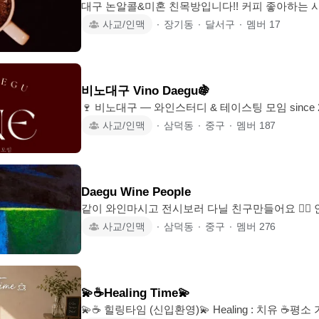
대구 논알콜&미혼 친목방입니다!! 커피 좋아하는 사람☕️ 즐겁게 대화 나눌 사람🍪
커피 한 잔하러 오세요!!🥰 친해지면 맛집도 취미도 같이‼️ 🌱 82 ~ 92 미
사교/인맥
∙
장기동
∙
달서구
∙
멤버
17
🙆‍♀️(기혼돌싱❌) 🌱 제발!! 활동하실 분만 가입🙏,
인 분, 장난꾸러기 환영🎉 🌱가입인사 후 오픈톡 
임 미 참석시 OUT!! 🌱월 1회 정기모임 또는 벙 미
롭게 벙 주최 가능!! 🌱모임회비는 15명 모일때까지❌ 🍉 놀 준비 됐엉? 🆗 🍉
비노대구 Vino Daegu🍇
좋아해
🍷 비노대구 — 와인스터디 & 테이스팅 모임 since 2023 | 90회 이상 진행 | by 비노
빌라쥬 비노대구는 와인을 어렵게 배우기보다, 함께 나누고 즐기며 자연스럽게 알
사교/인맥
∙
삼덕동
∙
중구
∙
멤버
187
아가는 와인 커뮤니티입니다. 🥂 이렇게 함께해요 • 초보도 환영, 와인 취향을 찾아
가는 시간 • 매회 다른 테마의 와인 & 음식 페어링 
모임 📅 모임 안내 월 3~4회 정기모임 / 테마별 테이스팅 📍 비노대구 제휴 콜키지
음식점에서 진행 🙋🏻‍♀️ 이런 분들 환영해요 • 와인을 잘 모르지만 관심은 많았던 분 •
Daegu Wine People
다양한
같이 와인마시고 전시보러 다닐 친구만들어요 🙆‍♂️ 안녕하세요 저는 88년생 배진오
입니다 패션을 전공했고 와인으로 전향해 대구 롯
사교/인맥
∙
삼덕동
∙
중구
∙
멤버
276
일 와인유학후 지금은 경산에서 포도농사를 영천
니다 같이 운영할 미술전문인 친구가 있으면 더 좋겠어요 🎨 한달에 정규 모임은
최소 두번으로 ✌️ 한번은 가벼운 와인과 음식을, 한번은 전시도슨트 모임을 가져볼
까해요 잘 부탁드리겠습니다 🤍 Daegu Wine People 슬로건 🙋‍♂️ DWP(디와프)는 와
💫☕️Healing Time💫
인과 예술을 사랑하는
💫☕️ 힐링타임 (신입환영)💫 Healing : 치유 ☕️평소 가보고 싶었던 카페 신상카페 •