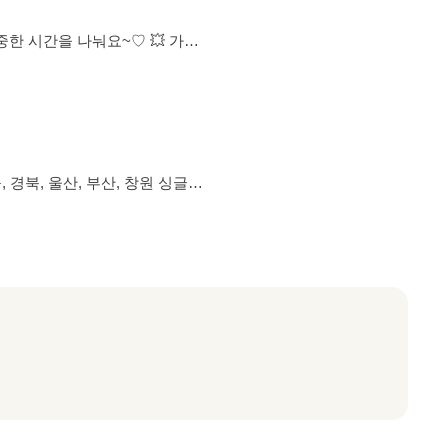
종모임불가) ❤️‍🔥탈퇴시에 재가입 불가 ❤️‍🔥돌싱 기혼자 ❌ 🩷(여) : 15명 💙(남
외) 👉 빠른년생 ❌ / 출생년도
새 / 간잽이 / 여미새 / 남미새
 매너타임(AM 00:00 ~ AM
인사 작성 필수 ✨ 우리 모임 포함 최
명 참가 20개 지역 동시 진행 ✅