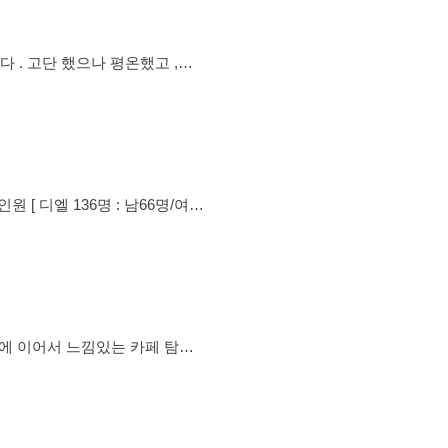
 3️⃣정모 셋째주 토요일3️⃣
 [ 디엘 136명 : 남66명/여70
 2. 텃세 편가르기 여적여 남적
니다 3. 모임 관리에 소홀히 하
임을 만들겠습니다 ⋆ 모임
ও • 무작
위기에 이어서 느낌있는 카페 탐방
뮤지컬~ 저희는 반겨줄
🔥현재 모임 포함해서 2개 허용(동