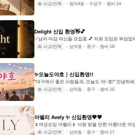
대형카페 • 감성카페 - 맛집투어 • 카페투어 - 가벼운산
사교/인맥
∙
범어4동
∙
수성구
∙
멤버
24
페 - 보드게임 & 카페 등 다양한 문화생활 함께해요~🌿 ❤️‍🔥가입안내 - 가입인사 2시
간이내 작성하기 - (유령회원방지) 첫 회비 1000원 - 신입
모임포함 4개까지 허용 ❤️‍🔥유사모임(동종모임) 가입불가 ❤️‍🔥타 모임장 & 운영진 가
입불가 ❤️‍🔥친화력 좋으신분 환영 ❤️‍🔥활동 의지가
Delight 신입 환영👋💕
✅남자 마감 여신들 모집중 💕 저희 모임은 부담없이 오셔서 평소 혼자 하지 못했
던 경험들을 공유하고 함께 즐기는 모임을 목표로 하고있습니다. 
사교/인맥
∙
삼덕동
∙
중구
∙
멤버
18
임 활동 / 사교모임 찾으시면 바로 여기입니다👍 모임이 처음이신분들 추천 합니
다!! (술,문화생활,운동,맛집투어,캠핑) 다양한 모임활동 👍 ‼️가입조건‼️ ✅88년~04
년 까지 ✅동종모임 2건 까지 ✅모임
✨오늘도야호｜신입환영!!
“대구에서 좋은 사람들과, 오늘도 야~호!” 안녕하세
는 모임이 아니라 좋은 사람들과 다양한 경험과 추
사교/인맥
∙
삼덕동
∙
중구
∙
멤버
10
모임입니다. 🎈 이런 활동을 함께해요 ☕ 맛집·카페 투어 🍻 가벼운 술자리 🎳 볼링·
보드게임 🎬 영화·전시·공연 🚗 드라이브·근교 나들
🏸 배드민턴·러닝·각종 운동 🙋 가입 대상 👨 남성: [90년생부터 05년생까지] 👩 여
성: [90년생부터 05년생까지] 📍 대구·경북 거주 또는 
아벨리 Avely ✨ 신입환영💖💖
본적인 예의와 배려가 있는 분
🌷여성모임 아벨리🌷 사랑 받을 만한 아름다운 여성 모집중! 🫶🏻아벨리에서 함께
하는 것들 자기관리(운동,등산,뷰티데이 등) 하기에
사교/인맥
∙
삼덕동
∙
중구
∙
멤버
17