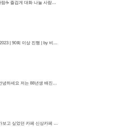
혼만🙆‍♂️
 유령은 OUT!! 🌱 활발하고 적극적
알려드립니다~ 🌱신입 한달 내 모
참석시 통보없이 강퇴!! 🌱 자유
 대화
• 매너 있고 따뜻한 분위기의 소
데백화점 샵매니저로 일하다 독
에선 와이너리를 운영하고 있습