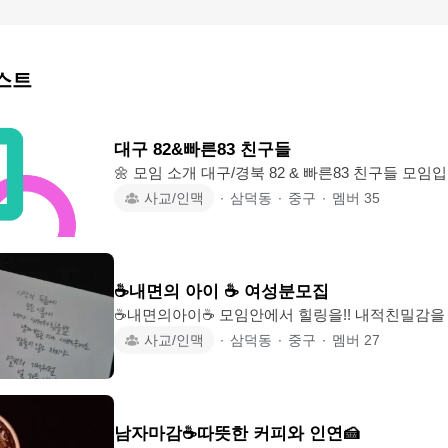
스트
대구 82&빠른83 친구들
🌼 모임 소개 대구/경북 82 & 빠른83 친구들 모임입니다. 눈치 보지 않고 웃을 수
있는, 철들지 않아도 되는 친구 모임이에요😉 ⸻ 🌿 가입 조건은 단 하나! 82년
사교/인맥
∙
삼덕동
∙
중구
∙
멤버
35
3월생 ~ 83년 1·2월생 ☺️ 가입 시 꼭 부탁해요 • 가입 즉시 자기소개 댓글 작성(게시
판 공지) • 모임 회칙 필독 & 준수 🤍 모임 분위기 • 타 모임 모임장·운영진도 가입
가능 • 기혼 / 돌싱 / 미혼 모두 환
☕️내면의 아이 ☕️ 여성분모집
☕️내면의아이☕️ 모임안에서 힐링을!! 내적친밀감
통해서 많은 경험을 나눠봐요. 외적으로도 활발한 
사교/인맥
∙
삼덕동
∙
중구
∙
멤버
27
향을 배려와 존중을 해줘요. 🎈오픈채팅 운영중! 자세한 사항은 필독!! 공지란으로!
🎈주요 주제 : 주변 카페/맛집/힐링 🎈부차적 주제 : 근
임/문화활동/산책 🔕가입 불가 ⚠️ 활동성 없는 사람(유령금지) ⚠️타 모임 3개보다
많이 가입한 분 ⚠️기혼자 ▪︎돌싱 ❗️가입 직후 ✔️공지 <모임에관하여> 필독 ✔️24시간
남자마감☕따뜻한 커피와 인연🍰
내 자기소개 작