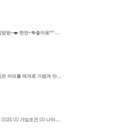
람) 하러 떠나자! 하고 싶
성하시고 기다려주세요 -가입 승
입인사 삭제처리, 미리 양해바랍니
감을 주는 스킨쉽/언행시
합니다. ✔️정기적인 의무 참석
임장도 완벽한 운영을 목표로 하
 🙆‍♀️이런분께 잘
분 🔸️주도하기보다 흐름을 존중하
‍♀️ 나이는
시 가입 거절, 탈퇴 후 재가입 불