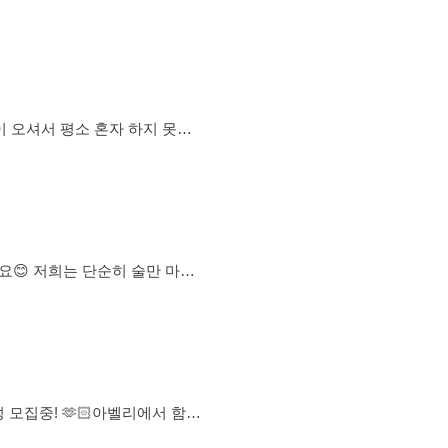
책 & 카페 - 영화 • 공연 & 카
은 한달 내 참석바람 ❤️‍🔥본
동네 친구 / 첫모
요😊 저희는 단순히 술만 마시
억을 만들어가는 대구·경북 친목
이 🏕 캠핑·여행 ⛰ 등산·산책
대구 활동이 가능한 분 😊 기
 힘쓰고 맛있는 것(맛집,예쁜카