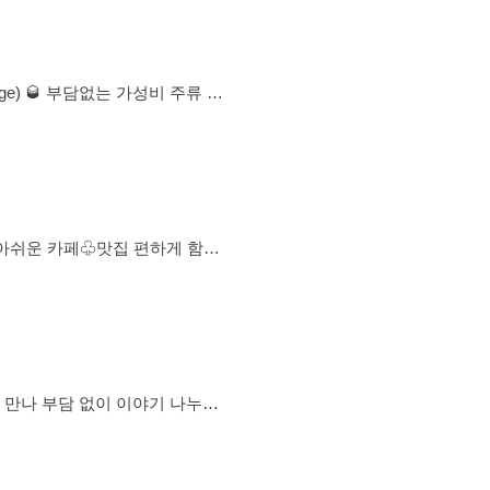
는걸 먹고싶은데 혼자먹기가 애매
격이 소심해 잘 어울리지 못하신
 몰라도 대환영🫶 저희 운
성로 노리터 운영중입니다. 회원
운 하루! 어색한 술자리보다 편한
주말위주입니다 / 평일도 가능 ✔
 적응할 수 있는 모임을 지향합
외 운동🚶‍♂️영화 관람🎥 당일치