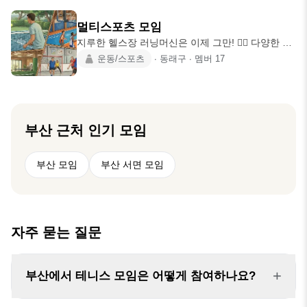
이 모임으로 즐겁게 치고 있습니다~ 같이 즐테 하실
분들 언제든지 대환영!!! 1. 정모시간 - 토요일 : 9시
멀티스포츠 모임
00분~11시00분 - 일요일 : 9시 00분~11시00분 (약
지루한 헬스장 러닝머신은 이제 그만! 🏃‍♀️ 다양한 스
간의 변동 가능성 있음) 시간 맞는 회원님들 끼리 언
포츠를 즐기며 신나게 운동해요. 🎉이런 분께 추천
운동/스포츠
∙
동래구
∙
멤버
17
제나 번개 가능♤ (번개 모임 참석자들 1/N) ✔️장소 :
드려요 ✅️다양한 스포츠 종목에 관심이 많으신 분 ✅️
강서체육공원 테니스장 (코트선정 불가시 변경가능
다양한 스포츠를 즐기고 싶으신 분 ✅️다양한 스포츠
성 있
를 배워보고 싶으신 분 ✅️스포츠를 통해 함께 웃고
소통하고 싶으신 분 ✅️재밌는 스포츠를 하며 다이어
트 하고 싶으신 분 테니스, 풋살, 배드민턴, 탁구, 당
부산
근처 인기 모임
구, 볼링 등 매주 스포츠 종목을 바꿔가며 다양한 스
포츠를 경험하고 즐겨요. 그러다 보면 나에게 맞는
부산 모임
부산 서면 모임
스포츠도 찾고, 다이어트는 덤으로~~즐겁게 뛰어노
는 '스포츠 모임
자주 묻는 질문
+
부산에서 테니스 모임은 어떻게 참여하나요?