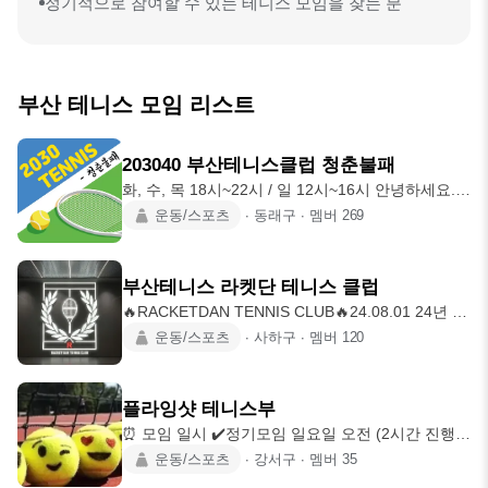
정기적으로 참여할 수 있는 테니스 모임을 찾는 분
부산 테니스 모임 리스트
203040 부산테니스클럽 청춘불패
화, 수, 목 18시~22시 / 일 12시~16시 안녕하세요.
2030 테니스 클럽 청춘불패입니다. 청춘불패는 테
운동/스포츠
∙
동래구
∙
멤버
269
린이부터 지역, 전국, 오픈부 시합에 출전하는분들
과 함께 하는 클럽입니다. 테니스에 대한 열정이 있
으신 분이라면 언제든지 환영입니다! ❕️가입조건 : 구
부산테니스 라켓단 테니스 클럽
력 2년 이상 2030 남녀테니스인🎾 ex) 기본적인 경
🔥RACKETDAN TENNIS CLUB🔥24.08.01 24년 사
기 규칙, 점수 계산, 랠리 가능자 ❕️가입절차 : 최초 3
상구협회장기 테린이홍배조 하반기 3위🥉 25년 사
운동/스포츠
∙
사하구
∙
멤버
120
회까지 게스트 참석 후 가입 여부 결정 ❕️모임 일정 :
상구협회장기 테린이홍배조 상반기 1위🥇 25년 사
매주 화, 수, 목 양산 삽량테니스장 오후
상구협회장기 테린이홍배조 하반기 2위🥈 26년 사
상구협회장기 루키부 상반기 1위🥇 ▶️ 인스타
플라잉샷 테니스부
team_racket_tennis_club_busan ▶️ 가입신청 후 공
⏰ 모임 일시 ✔️정기모임 일요일 오전 (2시간 진행)
지란 인적사항 기재 - 가입 시 댓글(이름/성별/구력/
✔️비정기모임 평일/토요일 (2시간 진행) 🚘 모임 장
운동/스포츠
∙
강서구
∙
멤버
35
출생연도/지역) ex) 정경호/남/23.03/90/부산(사하)
소 을숙도 or 강서체육공원 테니스장 🏋🏻‍♀️ 가입조건
📌 회원 모집 중📌 (가입 문의 환영) 1. 구력 1.5년 이