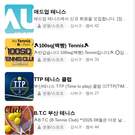
히 출전하고 입상 이력을 보유한 탄탄한 실력파 클
단체그룹레슨 11시-13시 : 자율적으로 복식게임 •하
럽입니다. 코트 위에서 함께 땀 흘리며 대회 준비와
계 및
애드업 테니스
실력 향상에 시너지를 내실 분들을 기다립니다! 📍
애드업 테니스에서 신규 회원을 모집합니다. [정기
클럽 정보 장소: 부산 사하구 신평동 신평레포츠공
모임] 매주 수요일 20-22시 매주 일요일 (동계 11-
운동/스포츠
∙
강서구
∙
멤버
42
원 시간: 매주 화금일 오후 6-10시 클럽 분위기: 파
16시)(하계 14-18시) 위와 같으며, 수요정기모임은
이팅 넘치고 활기찬 분위기, 투명하고 매너 있는 운
참가비 5,000원 있습니다. [장소] 강서체육공원 테니
영 🔥 정회원 모집 대상 (이런 분을 모십니다!) 🏆 대
스장 (가끔 코트 사정에 따라 인재개발원 및 화명생
회 출전 및 입
🎾100sq(백빵) Tennis🎾
태공원 이용합니다. 상주코트 X) [현재 인원] 남22,
🎾반갑습니다 100sq(백빵) Tennis입니다🎾 ⭕입문
여15, 총 37명 [자격요건] - 1987년도 이후 출생자 -
자,초보자,경력자,남녀노소 ● 매주 토요일 정모 오후
운동/스포츠
∙
강서구
∙
멤버
33
구력 2년 이상이거나, 구력 낮더라도 게임 원활한 분
1시~6시 ● 매주 일요일 정모 오후 1시~6시 ● 명지
들 (서브포함) [상세조건] 1. 가입비는 3만원이며, 월
테니스 코트장 5번코트 상주 ●주말 테니스,친목벙
회비는 3만원 입니다. (첫
🎾🎳⚾️🍻🎱🎯🎤 ●준비물-라켓,테니스화,운동복,수
TTP 테니스 클럽
건등 ✔ 라켓은여유분있으니걱정안해도됩니다! ✔
부산테니스 TTP (Time to play) 클럽 ❤️‍🔥TTP(TIME
테니스화는 되도록챙겨오시길! ●가입비 15,000원,
TO PLAY) CLUB🎾🎾 since 2024. 01 👐가입신청
운동/스포츠
∙
사하구
∙
멤버
27
월회비 25,000원, 협회등록비 10,000원(제외가능)
후 게시판에 가입인사 및 인적사항 (미작성시 강퇴)
✔게스트 1회 1만원, 3회이상 참석후 정회원 ✔가입
ex) 김아무개/남/23.01/출생년도/지역구 ✍️ 회원 모
시 12시간이내
집 중 1. 구력 2년이상 (랠리, 서브 원활한자) ※ 레
B.T.C 부산 테니스
슨 받고 계시는 1년차도 가능. 2. 게스트 3회이상 참
🎾B.T.C (B Tennis Club) **2026 08월은 더운 날씨
석 이후 가입 문의. (기존회원 논의 후 합류) 📁 회비
로 정모없습니다** 안녕하세요~즐겁게 테니스를 치
운동/스포츠
∙
강서구
∙
멤버
44
1. 입회비
고자 하는 모임입니다. 저희는 구력 1년 정도의 테린