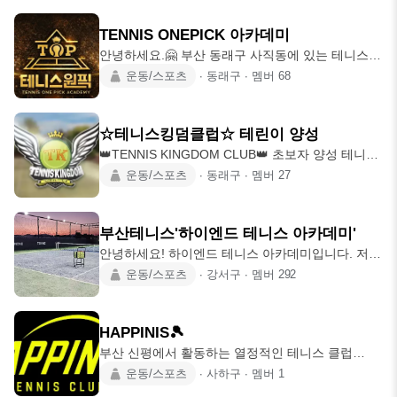
랠리 가능하신 분 💸 회비 정기 회비 : 월 2만원 (매
상,
월 1일 입금) 게스트 참가비 : 1만원 (노쇼방지 위해
TENNIS ONEPICK 아카데미
하루 전날까지 입금, 당일취소시 환불 불가) * 카카
안녕하세요.🤗 부산 동래구 사직동에 있는 테니스
오뱅크 3333-26-4166773 이종진(모임장) 🛍️ 준비
원픽 아카데미 입니다. 테니스 입문자🎾 테린이 🎾
운동/스포츠
∙
동래구
∙
멤버
68
물 라켓, 운동복/테니스화 착용, 물
테니스 중급🎾 테니스 상급🎾 테니스 실력 관계없이
테니스 체험 , 테니스 실력향상이 필요하신분들께서
는 저희 아카데미에 방문해주시면 감사하겠습니다.
☆테니스킹덤클럽☆ 테린이 양성
👍 테니스 원픽 방문 문의는 🔸️010-7663-0806🔹️레
👑TENNIS KINGDOM CLUB👑 초보자 양성 테니스
슨 등록 문의 🔸️010-9094-2777🔹️무료 체험 문의 연
클럽!!! 꼭!!활동하실분들만 가입하세요~^^ 우리클럽
운동/스포츠
∙
동래구
∙
멤버
27
락주시면 감사하겠습니다.
은 월회비 제도 클럽입니다. (신입회원 모집중!! 가
입시 연락바로해주세요!!연락안될시 제명처리가됩
니다.) 문의전화:010-9094-2777 우리 클럽에 가입
부산테니스'하이엔드 테니스 아카데미'
해주셔서 감사합니다. 우리는 초보자의 회원들을 모
안녕하세요! 하이엔드 테니스 아카데미입니다. 저희
집하고 있습니다. 🎾테니스프로 지도가 지도하는 단
는 서부산본점(실외2면) 동부산점(실내풀코트1면)
운동/스포츠
∙
강서구
∙
멤버
292
체 그룹 연습 🎾초보자 모임들과의 테니스 교류전
테니스 프리미엄 레슨 전문 아카데미입니다. •소모
🎾1년에 1번씩 랭킹전 (랭킹전1~3위 상패&상품권)
임 가입은 회원만 가능 •장소 : 하이엔드 테니스 서
🎾매월 랭킹포인트 관리 및 연말 시상 🎾주말 테니
부산본점 : 강서구 강동신덕 1길 6 동부산점 : 정관
스 🎾부산
HAPPINIS🎾
읍 달산리 936-1 1)하이엔드 테린이클럽 [월회비] 저
부산 신평에서 활동하는 열정적인 테니스 클럽
희는 회원님들(레슨생) 대상으로 매주 일요일 <프로
'HAPPINIS'입니다! 저희 클럽은 평균 구력 2~3년 내
운동/스포츠
∙
사하구
∙
멤버
1
2분 동행> 하이엔드테린이클럽을 운영중입니다!
외의 회원들로 구성되어 있으며, 각종 대회에 활발
(2023.10월~) 2코트 운영 09시-11시 : 서브레슨 및