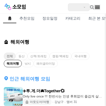
홈
추천모임
정모일정
카테고리
최근 본 
해외여행
전체
등산
산책/트래킹
캠핑/백패킹
국내여행
해외여행
낚시
패러글라이딩
인근 해외여행 모임
✈️투.게.더🚘Together💞
Only live once !!! 한번사는 인생 후회없이 즐겁게 살아
요!!! ✈️투.게.
아웃도어/여행
∙
강남구
∙
멤버
31