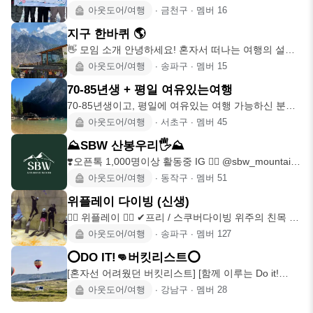
@jp_soildong 저희 모임은
아웃도어/여행
∙
금천구
∙
멤버
16
지구 한바퀴 🌎
​👋 모임 소개 ​안녕하세요! 혼자서 떠나는 여행의 설렘
도 좋지만, 멋진 풍경과 맛있는 음
아웃도어/여행
∙
송파구
∙
멤버
15
70-85년생 + 평일 여유있는여행
70-85년생이고, 평일에 여유있는 여행 가능하신 분들
을 위한 모임입니다. 길게는 인생의
아웃도어/여행
∙
서초구
∙
멤버
45
⛰️SBW 산봉우리🖐️⛰️
❣️오픈톡 1,000명이상 활동중 IG 👉🏽 @sbw_mountain
🫶🏽등산초보 등린이
아웃도어/여행
∙
동작구
∙
멤버
51
위플레이 다이빙 (신생)
🧜‍♀️ 위플레이 🧜‍♂️ ✔프리 / 스쿠버다이빙 위주의 친목 모
임 ✔PADI / AID
아웃도어/여행
∙
송파구
∙
멤버
127
⭕️DO IT!👊버킷리스트⭕️
[혼자선 어려웠던 버킷리스트] [함께 이루는 Do it!
bucket list] : 논알
아웃도어/여행
∙
강남구
∙
멤버
28