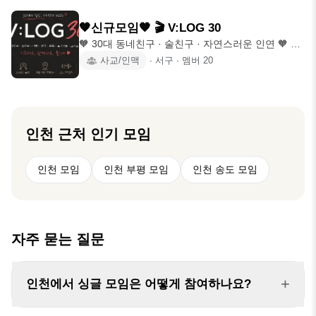
모임 📣여성 신입분들 극진히 모십니다 📋 가입조건
💁‍♂️💁‍♀️법적 싱글만 가입가능 💁‍♂️💁‍♀️남:7️⃣7️⃣년까지/
🧡신규모임🧡 🎬 V:LOG 30
여:7️⃣7️⃣년까지 💁‍♂️💁‍♀️용모단정.인성.매너 장착 💁‍♂️💁‍♀️
🧡 30대 동네친구 · 술친구 · 자연스러운 인연 🧡 📅
흥부자.하이텐션.적극적인 분.조용해도 ok 📋 기본
Since 2026.07.21~ 30대가 가장 편한 모임! 📌 가입
사교/인맥
∙
서구
∙
멤버
20
회칙 ✅️가입즉시 자소서 작성하기 ✅️1회 오프참석후
가능 나이 : 30세 ~ 39세 (빠른 없음) 퇴근하고 집-회
벙 진행가능 ✅️AM12시~AM7시 가입금지 ✅️첫 오프
사만 반복하기 아쉽다면? 주말마다 "뭐 하지?" 고민
모임시 현장결
한다면? 그럼 일단 놀러 오세요! 😎 📍 활동 지역 청
라 · 루원 · 석남 · 주안 등 인천 2호선 위주! (가끔 인
천 어디든 재밌으면 출동! 🚗) 🍖 맛집 · 🍻 술벙 · ☕
인천
근처 인기 모임
카페 🚗 드라이브 · 🏕️ 여행 · 💪 운동 등 "이거 재밌
겠다!" 싶으면 누구나 편하게 벙을 열고 함께 즐기는
인천 모임
인천 부평 모임
인천 송도 모임
자주 묻는 질문
+
인천에서 싱글 모임은 어떻게 참여하나요?