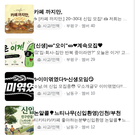
2차부터 50% DC (커벙 제외, 6인 이상) 💕 남성회원
표를 받은 장소로 모임을 갑니다. 그리고 그 장소를
75~85년생까지 (빠른 인정X. 지인도 70년생부터)
추천한 사람은
카페 까지만,
💕 가입후 한시간내 자소서 작성 💕 가입 사진은 실
☕ [카페 까지만,] 20~30대 신입 모집! 🍰 저희는 예
사 정면사진으로 올리기 (마스크 X. 썬글 X. 지브리
쁜 카페를 탐방하며 순수하게 수다와 취미를 공유하
사교/인맥
∙
부평구
∙
멤버
40
X. 측면 X) 💕 울모임 포함 3개까지만 허용 (봉사,나
는 따뜻한 사교 모임입니다! 🥰 이름처럼 "부담 없이
눔,스포츠제외)
커피 한잔하며 편안하게 대화하자"는 뜻이에요. (논
알콜모임) 🍻술 마시고 찐하게 노는 분위기는 아닙
[신생]🥒"오이"🥒❤계속모집🧡
니다! 🙅‍♀️ ⏰ 정해진 요일 없이 시간 맞을 때 모여, 예
🤔"집-회사-집만 반복 중이라면?" 오늘은 이거! 고민
쁜 카페에서 부담 없이 지인과 친구를 만들어요! ✨
되고 심심할때 "오늘은 이거!" 하고 바로 모이는 곳
사교/인맥
∙
부평구
∙
멤버
29
🚫 이런 분은 사양합니다 ✋ ❌ 기본 예의 없는 분 ❌
🥒 오늘은 이거 먹고 오늘은 이거 가고 오늘은 이거
여미새/남미새 등 불순한 목적 ❌ 타 소모임 운영진
해보자! 정해진 주제도, 강요도 없어요 그날 꽂힌 걸
커피와 일상을 나눌 소중한 인연을 기다립니다!
그날 같이 해볼 사람! 즉흥 환영 주말/평일 시간 상관
✨이미엮였다✨신생모임😏
없이 인천 전지역 즉흥 벙은 단톡방에서 이야기 후
☺️남,여 신입 모집중😳 💡소개글💡 이미엮였다!!여
열어용 03 - 90년생까지 공지에 가입인사 양식 확
기서 도망못가요!! 우정강제집행입니다 무기징역이
사교/인맥
∙
남동구
∙
멤버
10
인! 가입인사 작성 후 단톡방 초대🎉
에요 단톡방이 본체!! 해산없습니다!!아 일단 오세
https://open.kakao.com/o/gfgFHski 💣여미새/남미
요!!! 📍모임소개📍 또래가 모여 운동, 맛집, 드라이
새/술강요/술진상/영업/종교/정치 등 타인에
브, 영화, 여행 등 다양한 활동을 함께 즐기며 자연스
논알콜🌳느티나무(신입환영)인천/부천
럽게 친해지는 공간이에요. 가벼운 웃음부터 찐~한
티키타카/카페 좋아하는분🩶신입환영 논알콜🌳느티
대화까지, 서로의 일상을 공유하며 지내요!! 🙋‍♂:
나무(느긋하게 티한잔) 📎since 2026.06.03~ 📎활
사교/인맥
∙
남동구
∙
멤버
12
6/15 🙋‍♀:3/15 🌻가입조건🌻 1⃣남,여 97~87년생!! 2⃣
동지역: 인천/부천/경기/상관없음 📎가입조건
지역 : 인천 사람이라면 누구나!! 3⃣우리모임 포함