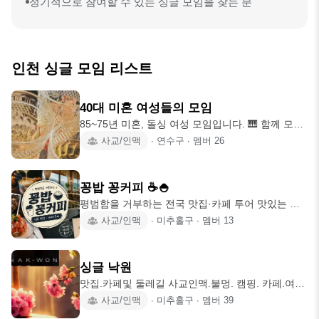
정기적으로 참여할 수 있는 싱글 모임을 찾는 분
인천 싱글 모임 리스트
40대 미혼 여성들의 모임
85~75년 미혼, 돌싱 여성 모임입니다. 🎹 함께 모여
서 문화생활도 하고 여행도 가고 잔잔한 대화도 나
사교/인맥
∙
연수구
∙
멤버
26
누면서 앞으로의 삶을 알차게 만들어가봐요! 🎀 벙
개설은 누구나!! 동종모임 운영진, 모임 사진 도용,
타 모임 영업, 비매너시 강퇴됩니다. 🏁 회비 있습니
꽁밥 꽁커피 ☕🍚
다.(월 1,000원, 가입 다음달 10일까지 1년치 한꺼
평범함을 거부하는 전국 맛집·카페 투어 맛있는 게
번에 납부) 나이 : 1985년생~1975년생 (빠른 년생
있다면, 멀어도 갑니다. 🚗 가까워서 가는 곳보다 멀
사교/인맥
∙
미추홀구
∙
멤버
13
인정합니다.) 성별 : 여성만 구분 : 미혼, 돌싱만 가능
어도 찾아갈 가치가 있는 곳. 평범한 맛집과 카페보
지역 : 인천 전 지역 ❤️ 친해졌다고 무례해지지 말아
다는 “이걸 먹으러 여기까지 왔다고?” 싶은 곳을 찾
요. ❤️ 다름을 인정해주세요. ❤️ 적
아 전국을 돌아다닙니다. ☕ 커피 한 잔을 위해 다른
싱글 낙원
지역까지 🍜 음식 하나를 위해 전국 어디든 🚗 맛있
맛집.카페및 둘레길 사교인맥.불멍. 캠핑. 카페.여행.
다면 거리는 중요하지 않습니다. 🏆 꽁밥·꽁커피 룰
. 가까운 드라이브 등등... 🩷 여성 회원 나이 70년생
사교/인맥
∙
미추홀구
∙
멤버
39
가보고 싶은 맛집이나 카페가 있다면 누구나 자유롭
부터 대환영^^🩷 🎉since 24. 12. 10🎉 💕 여성 회원
게 추천해주세요! 멤버들의 투표를 통해 가장 많은