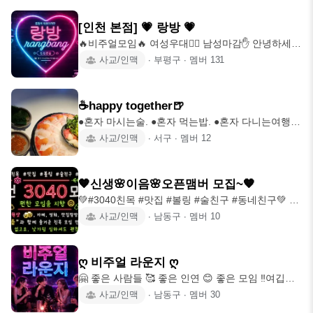
•02~85년생 빠른X(남녀무관) •실명제(성+이름) •6
친목모임 2개까지만!! 4⃣모임활동에 열정적
시간 이내 자기소개서 작성 필수 •가입 후 2주 이내
[인천 본점] 💗 랑방 💗
참석 필수 •가입시간 7am ~ 11pm (밤에는🌜Zzz 쉴
🔥비주얼모임🔥 여성우대🙆‍♀️ 남성마감✋️ 안녕하세요
까요!?) ☕️ 이쁜 카페 투어 🍚 가보자 맛집투어 🎬 전
오픈톡부터 시작해서 9년동안 유지되고 있는 인천
사교/인맥
∙
부평구
∙
멤버
131
시&영화 및 문화생활 🚗 드라이브 👟 운동 앞으로
부천 서울 수도권 비주얼 모임🕴❤️랑방❤️ 입니다 일
진행할 벙 계획 -영화 관람 -오이도&을왕리&영종도
특성상 약속잡기가 힘든가요? 타지에서 오셔서 지
드라이브 -한국민속촌 살귀옥 -수도 국산 달동네 박
인이 없으신가요? 친구들이 다 바쁜신가여? 평범한
☕️happy together🍺
일상의 전환이 필요한가요? 잘 오셨습니다! 매너있
●혼자 마시는술. ●혼자 먹는밥. ●혼자 다니는여행
고🎩 재미있게🥳 친구처럼👬 가족처럼👨‍👩‍👦‍👦 편
말고 여럿이 함께해요^^ @ (1975~1985까지) 🍒법
사교/인맥
∙
서구
∙
멤버
12
하게 스며드실 수 있도록 도와드릴테니 처음이라 두
적 싱글만 오세요. ☕️이간질 하거나 뒷담화 싫어요.
려워도 용기내서😠 귀찮아도 조금만 시간내서⏳️ 어
🥂주사 있으신분들 빠염. 🧅벙비는 당일지급. ❤️상
색해도 마음의 문을 열어서🥰 지금, 랑방에서 같이
대가 불편해 하지않는 선에선 작업 좋아요^^ 🍻 누
좋은 추억 만들어 봐요🫶🏻
🧡신생🌸이음🌸오픈맴버 모집~🧡
구나 자유롭게 벙치세요^^! 김포,검단,인천 어디든
💚#3040친목 #맛집 #볼링 #술친구 #동네친구💚 🌸
벙은 좋아용. 더 늙기전에 우리 함께 즐기며 살자구
ㅡㅡㅡㅡㅡㅡㅡㅡ 🌿 ㅣ 인천 3040 모여라 ㅣ 인천
사교/인맥
∙
남동구
∙
멤버
10
요! ㅎ
은 e음, 모임은 이음😀 😀🍶ㅡㅡㅡㅡㅡㅡ🍶😀 ⠀ !한
잔원샷🍻 , 카페 , 영화 , 맛집탐방 , 여행 등등 ⠀ ❤️ "
이음" 과 함께 즐겁고 편한 모임 만들어요❤️ 😄텃세
ღ 비주얼 라운지 ღ
없어요! 낯가림이 심하신분도 편하게 오세요 ⠀ ☻
🤗 좋은 사람들 🥰 좋은 인연 😊 좋은 모임 ‼️여깁니
주 활동지역 : 구월 . 주안 . 부평 ❤️ ⠀ ☻ 기타 활동
다~ ღ 비주얼 라운지 ღ 📣맛집🍜 영화🎬 술🍻 여행
사교/인맥
∙
남동구
∙
멤버
30
지역 : 동암 . 연수 . 계양 . 동인천 . 송도 ⠀ ☻ 나이
🏝캠핑🏕 등등 📣언제 만나도 어제 본듯한 편안한
(빠른X) ⠀⠀⠀