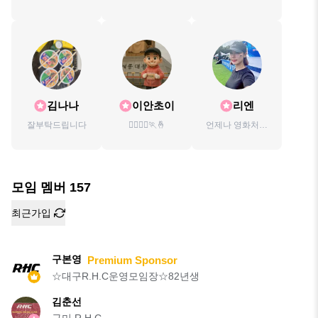
모임장☆82년생
요.
김나나
이안초이
리엔
잘부탁드립니다
🏃‍♂️🏃‍♀️🏃🤞
언제나 영화처럼
🍀
모임 멤버
157
최근가입
구본영
Premium Sponsor
☆대구R.H.C운영모임장☆82년생
김춘선
구미 R.H.C.