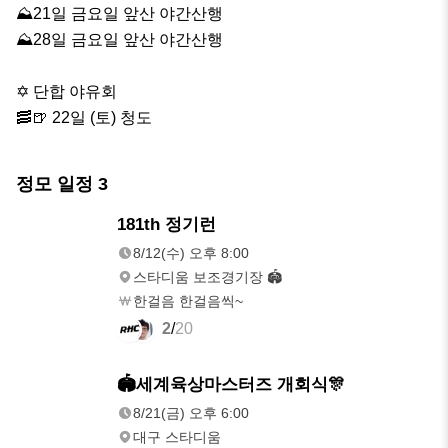
⛰️21일 금요일 앞산 야간산행

⛰️28일 금요일 앞산 야간산행

✡️ 단합 야유회

🥓🍺 22일 (토) 청도
정모 일정
3
8/12(수)
181th 정기런
오후 8:00
8/12(수) 오후 8:00
스타디움 보조경기장 🏟
한걸음 한걸음씩~
2
/
20
8/21(금)
🏟세계육상마스터즈 개회식🎊
오후 6:00
8/21(금) 오후 6:00
대구 스타디움