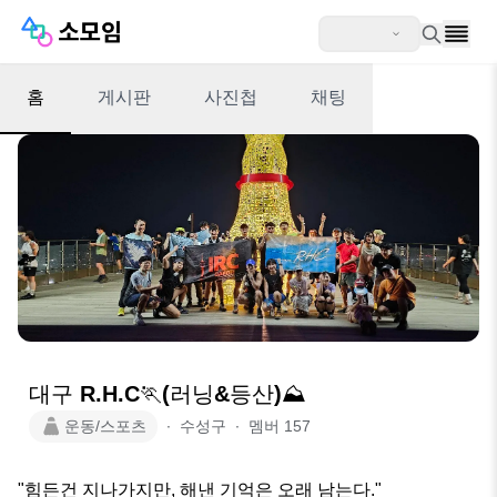
홈
게시판
사진첩
채팅
대구 R.H.C🏃‍(러닝&등산)⛰️
운동/스포츠
∙
수성구
∙
멤버
157
"힘든건 지나가지만, 해낸 기억은 오래 남는다."
