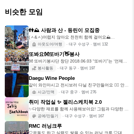
비슷한 모임
👫⛰️ 사람과 산 - 등린이 모집중
(ㅅ&ㅅ)어렵지 않아요 천천히 함께 걸어요⛰️
2024.3.10.~ 💢(
아웃도어/여행
∙
대구 수성구
∙
멤버
132
또봐요👐또바기👋봉사
👐 또바기봉사단 창단 2018.06.03 “또바기”는 ‘언제나,
한결같
봉사활동
∙
대구 동구
∙
멤버
197
Daegu Wine People
같이 와인마시고 전시보러 다닐 친구만들어요 🙆‍♂️ 안녕
하세요 저는
사교/인맥
∙
대구 중구
∙
멤버
276
취미 작업실 ✨ 젤리스케치북 2.0
✨다양한 재료를 함께 사용해보아요! 그림과 다양한 공
예도 💕✨ 📒 여
공예/만들기
∙
대구 수성구
∙
멤버
167
RMC 러닝크루
🤍운동도 하고 실력도 쌓을 수 있는 러닝 크루 🤍대구