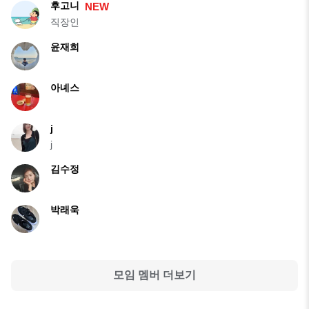
후고니
NEW
직장인
윤재희
아녜스
j
j
김수정
박래욱
모임 멤버 더보기