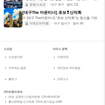
모임 20, 30대
운동/스포츠
∙
대구 북구
∙
멤버
221
[대구The 마운티너] 초보❣산악회
💠 [대구 The마운티너] "초보 산악회"는 등산을 기반
아웃도어/여행
∙
대구 달서구
∙
멤버
68
소모임
서비스 정책
소모임이란
이용약관
자주하는 질문
개인정보 처리방침
블로그
오픈소스
(주)프렌즈큐브
대표: 김영민 | 사업자번호: 129-86-64139
통신판매업 신고번호: 2014-경기성남-1490