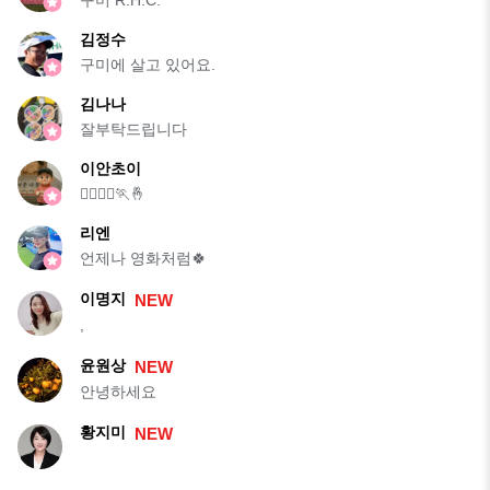
김정수
구미에 살고 있어요.
김나나
잘부탁드립니다
이안초이
🏃‍♂️🏃‍♀️🏃🤞
리엔
언제나 영화처럼🍀
이명지
NEW
,
윤원상
NEW
안녕하세요
황지미
NEW