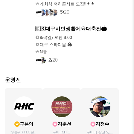
개회식 축하콘서트 모집!!👨‍👩
5
/
20
9/6(일)
🇰🇷대구시민생활체육대축전🏟
오전 8:00
9/6(일) 오전 8:00
대구 스타디움 🏟
N빵
2
/
20
운영진
구본영
김춘선
김정수
☆대구R.H.C운영
구미 R.H.C.
구미에 살고 있어