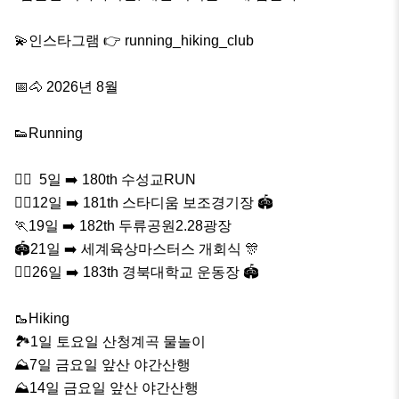
💫인스타그램 👉 running_hiking_club

📅🐴 2026년 8월 

👟Running 

🏃‍♂️  5일 ➡️ 180th 수성교RUN

🏃‍♀️12일 ➡️ 181th 스타디움 보조경기장 🏟

🏃19일 ➡️ 182th 두류공원2.28광장 

🏟21일 ➡️ 세계육상마스터스 개회식 🎊

🏃‍♂️26일 ➡️ 183th 경북대학교 운동장 🏟

🥾Hiking

🏞1일 토요일 산청계곡 물놀이 

⛰️7일 금요일 앞산 야간산행

⛰️14일 금요일 앞산 야간산행
