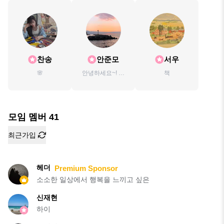
찬송
안준모
서우
🌸
안녕하세요~! 전
책
주사는 직장인입
니다!
모임 멤버
41
최근가입
헤더
Premium Sponsor
소소한 일상에서 행복을 느끼고 싶은
신재현
하이