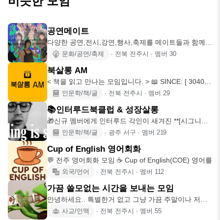
비슷한 모임
공연메이트
다양한 공연,전시,강연,행사,축제를 메이트들과 함께
문화,예술,취미를 즐
문화/공연/축제
∙
전북 전주시
∙
멤버
30
북살롱 AM
< 책을 읽고 만나는 모임입니다. > 📖 SINCE: [ 3040독
서
인문학/책/글
∙
전북 전주시
∙
멤버
29
📚인터루드북클럽 & 성장살롱
🎁신규 멤버에게 인터루드 각인이 새겨진 **[시그니처
우드 북마크]**가
인문학/책/글
∙
광주 서구
∙
멤버
219
Cup of English 영어회화
💬 전주 영어회화 모임 ☕️ Cup of English(COE) 영어를
외국/언어
∙
전북 전주시
∙
멤버
112
가끔 쓸모없는 시간을 보내는 모임
안녕하세요.. 특별한거 없고 그냥 가끔 주말이나 저녁
에 술이나 한잔 먹
사교/인맥
∙
전북 전주시
∙
멤버
55