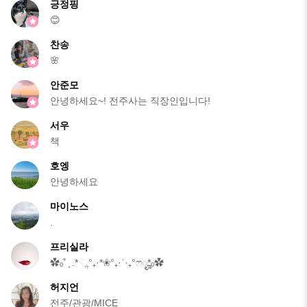
긍정핑
😊
찬송
🌸
안준모
안녕하세요~! 전주사는 직장인입니다!
서우
책
호엥
안녕하세요
마이노스
.
프리실라
✿ₒ˚ ͙ .* ૢ°₊·*❀°₊·ˈ·₊°ෆೄ*ₒ✿
허지언
전주/관광/MICE