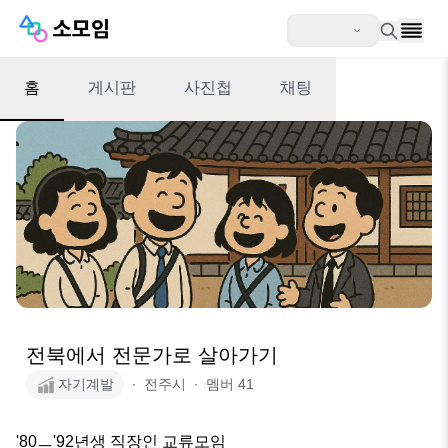
홈
게시판
사진첩
채팅
전북에서 전문가로 살아가기
자기계발
∙
전주시
∙
멤버
41
'80ㅡ'92년생 직장인 교류모임
