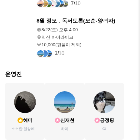
7
/
10
8/22(토)
8월 정모 : 독서토론(모순-양귀자)
오후 4:00
8/22(토) 오후 4:00
익산 아이라이크
10,000(뒷풀이 제외)
3
/
10
운영진
헤더
신재현
긍정핑
소소한 일상에서
하이
😊
행복을 느끼고 싶
은