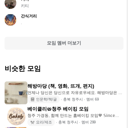
키티
간식거리
.
모임 멤버 더보기
비슷한 모임
해방마당 (책, 영화, 뜨개, 편지)
언제나 당신은 당신으로 자유로우세요. 해방마당은 차
를 마시는 찻집이자,
인문학/책/글
∙
충북 청주시
∙
멤버
69
베이클리🥨청주 베이킹 모임
청주 가경동, 함께 만드는 홈베이킹 모임🤎 𝕊𝕚𝕟𝕔𝕖
𝟚𝟘𝟚𝟜. 𝟙𝟘.
요리/제조
∙
충북 청주시
∙
멤버
299