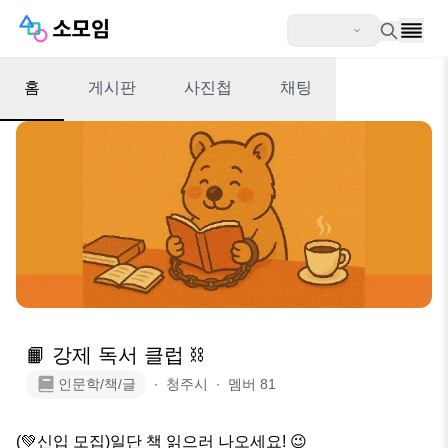
홈
게시판
사진첩
채팅
📙 강제 독서 클럽 ⛓️
인문학/책/글
∙
청주시
∙
멤버
81
(💚신입 모집)일단 책 읽으러 나오세요! 😉
