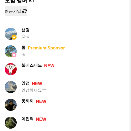
모임 멤버
81
최근가입
선경
😉☺️
톰
Premium Sponsor
Hi
첼레스티노
NEW
양갱
NEW
안녕하세요^^
웃끼끼
NEW
이인혁
NEW