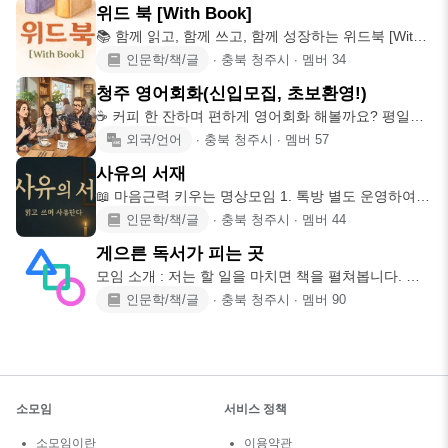
위드 북 [With Book]
📚 함께 읽고, 함께 쓰고, 함께 성장하는 위드북 [With
Book]
인문학/책/글
∙
충북 청주시
∙
멤버
34
청주 영어회화(신입모집, 초보환영!)
☕ 커피 한 잔하며 편하게 영어회화 해볼까요? 평일저
녁이나 주말에 함께
외국/언어
∙
충북 청주시
∙
멤버
57
사유의 서재
📖 마음근력 키우는 명상모임 1. 톡방 별도 운영하여
방향성 공유 및 주
인문학/책/글
∙
충북 청주시
∙
멤버
44
게으른 독서가 피는 곳
모임 소개 : 저는 할 일을 마치면 책을 펼쳐봅니다. 좋
은 책들을 선정하
인문학/책/글
∙
충북 청주시
∙
멤버
90
소모임
서비스 정책
소모임이란
이용약관