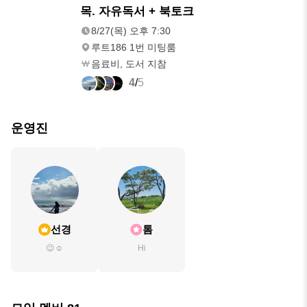
8/27(목)
목. 자유독서 + 북토크
오후 7:30
8/27(목) 오후 7:30
루트186 1번 미팅룸
음료비, 도서 지참
4
/
5
운영진
선경
톰
😉☺️
Hi