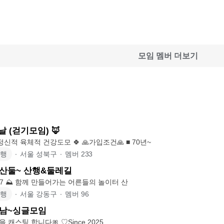
모임 멤버 더보기
날 (걷기모임) 🦊
🏞 걷기를 통해 정신적 육체적 건강도모 🍀 🙏가입조건🙏 ■ 70년~
여행
∙
서울 성북구
∙
멤버
233
둘산둘~ 산행&둘레길
Since 2022.11.07 ⛰️ 함께 만들어가는 어른들의 놀이터 산
여행
∙
서울 강동구
∙
멤버
96
만남~싱글모임
🎀훈남.훈녀분들을 캐스팅 합니다🎀 ♡Since 2025