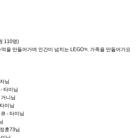
110명)

억을 만들어가며 인간미 넘치는 LEGO🏃 가족을 만들어가요

감자님

 - 타미님

- 거니님

 타미님

큐 - 타미님

님

 정훈73님

타미님
