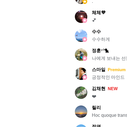
.
체체💜
💕
수수
수수하게
정훈⁷³🐤
나에게 보내는 선
스마일
Premium 
긍정적인 마인드
김채현
NEW
❤️
릴리
Hoc quoque trans
정연