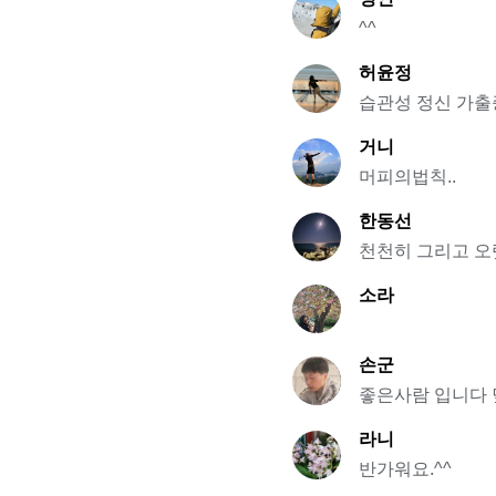
^^
허윤정
습관성 정신 가출
거니
머피의법칙..
한동선
천천히 그리고 오
소라
손군
좋은사람 입니다 
라니
반가워요.^^