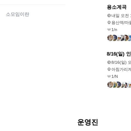
내일
용소계곡
오전 10:00
소모임이란
내일 오전 1
용산역/마
1/n
8/16(일)
8/16(일
오전 10:40
8/16(일) 
아침가리계
1/N
운영진