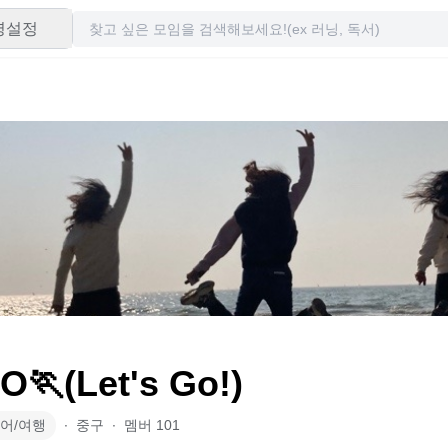
령설정
O🏃(Let's Go!)
어/여행
∙
중구
∙
멤버
101