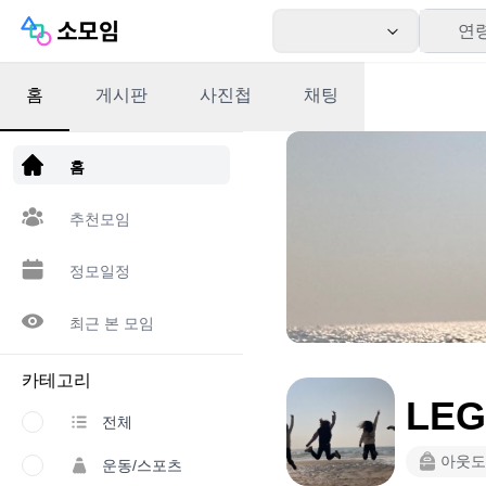
연
홈
게시판
사진첩
채팅
앱 다운로드
홈
추천모임
정모일정
최근 본 모임
카테고리
LEG
전체
아웃도
운동/스포츠