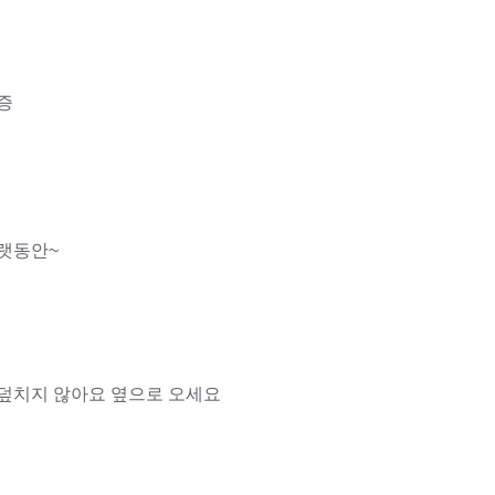
증
랫동안~
덮치지 않아요 옆으로 오세요