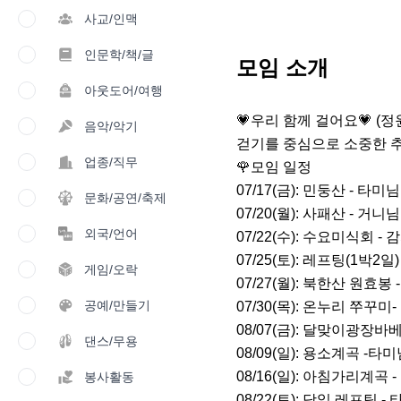
사교/인맥
인문학/책/글
모임 소개
아웃도어/여행
💗우리 함께 걸어요💗 (정원 
음악/악기
걷기를 중심으로 소중한 추
업종/직무
🌹모임 일정

07/17(금): 민둥산 - 타미님

문화/공연/축제
07/20(월): 사패산 - 거니님

외국/언어
07/22(수): 수요미식회 - 
07/25(토): 레프팅(1박2일)
게임/오락
07/27(월): 북한산 원효봉 
공예/만들기
07/30(목): 온누리 쭈꾸미-
08/07(금): 달맞이광장바베
댄스/무용
08/09(일): 용소계곡 -타미
08/16(일): 아침가리계곡 -
봉사활동
08/22(토): 당일 레프팅 - 