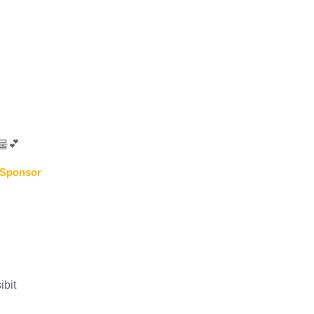
물💕
Sponsor
ibit