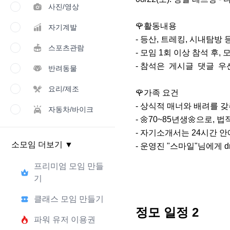
사진/영상
🌹활동내용

자기계발
- 등산, 트레킹, 시내탐방 
스포츠관람
- 모임 1회 이상 참석 후, 
- 참석은  게시글  댓글  우선
반려동물
요리/제조
🌹가족 요건

- 상식적 매너와 배려를 갖
자동차/바이크
- 🌼70~85년생🌼으로, 
- 자기소개서는 24시간 안에
소모임 더보기
▼
- 운영진 "스마일"님에게
프리미엄 모임 만들
기
클래스 모임 만들기
정모 일정
2
파워 유저 이용권