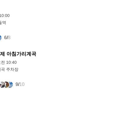
0:00
들역
6
/
8
) 인제 아침가리계곡
오전 10:40
곡 주차장
9
/
10