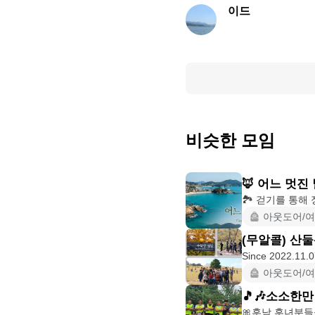
이드
비슷한 모임
🦊 어느 멋진 
아웃도어/
(무알콜) 산
아웃도어/
🎵🎶소소한