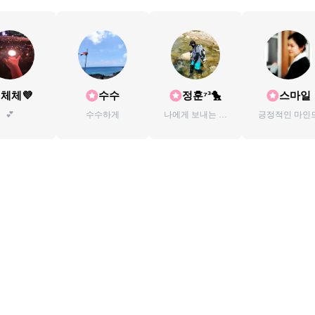
체체💜
수수
정훈⁷³🐤
스마일
💕
수수하게
나에게 보내는 선
긍정적인 마인
물💕