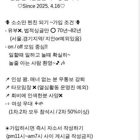
          ♡Since 2025. 4.16♡

🪻 소소만 찐친 되기 ~가입 조건 🪻

- 유부❌️, 법적싱글만 ⭕️ 70년~82년

    (서울.경기지역/ 지인or예외있음)

- on / off 모임 중심!!                                                    

   일할때 일하고 놀때 확실히~ 

   놀줄 아는 사람 환영~🎵🎶    

📌 인성 꽝. 매너 없는 분 무통보 강퇴

📌 타모임장 ❌️ (열심활동 운영진 예외)

📌 회비에 인색한분 사양❌️

-♀️ 여성 우대 ⚘️🌱

   (1차.2차 모두 참석시 / 2차 50%이상)

☀️가입하시면 즉시 자소서 작성하기

 (pm11시~am7시 사이 게시글 작성금지)
