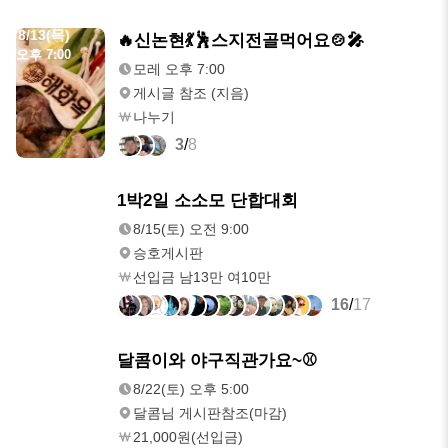
8/13(목)
🔥신논현💃🕺스지전골먹어요🍲🎤
오후 7:00
모레 오후 7:00
게시글 참조 (지음)
나누기
3
/
8
8/15(토)
1박2일 소소모 단합대회
오전 9:00
8/15(토) 오전 9:00
승호게시판
선입금 남13만 여10만
16
/
17
8/22(토)
달콤이와 야구직관가요~⚾️
오후 5:00
8/22(토) 오후 5:00
달콤님 게시판참조(마감)
21,000원(선입금)