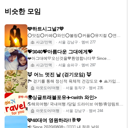
비슷한 모임
🩵하트시그널7💛
⭕️맛집⭕️카페⭕️와인⭕️볼링⭕️커플⭕️뮤지컬 ⭕️연극
⭕️캠핑⭕️여행⭕️
사교/인맥
∙
서울 강남구
∙
멤버
277
💝3040💝아름다운 그대에게💝
❤️아그대에💛오신것을💙환영합니다💜 Since
2020.02.29 ♀
사교/인맥
∙
서울 송파구
∙
멤버
297
🦊 어느 멋진 날 (걷기모임) 🦊
🏞 걷기를 통해 정신적 육체적 건강도모 🍀 🙏가입조
건🙏 ■ 70년~
아웃도어/여행
∙
서울 동작구
∙
멤버
235
🌍싱글트래블포유✈️<with 와인>
🌎해외여행/ 국내여행 /당일 드라이브 여행/휴양림트래
킹 /🍷와인 / 맛집
아웃도어/여행
∙
서울 강남구
∙
멤버
244
🩷40대여 영원하라!!🥂💛
📢 Since 2020/0808~ 👩‍❤️‍💋‍👨 내 젊은 날의..