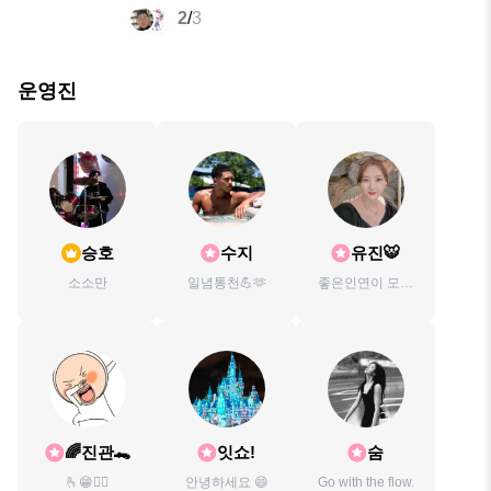
2
/
3
운영진
승호
수지
유진🐯
소소만
일념통천💪🫶
좋은인연이 모이
는곳 ~ 즐겁게 살
자
🌈진관🐊
잇쇼!
숨
🫰😁👍🏻
안녕하세요 😄
Go with the flow.