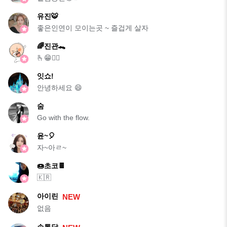
유진🐯
좋은인연이 모이는곳 ~ 즐겁게 살자
🌈진관🐊
🫰😁👍🏻
잇쇼!
안녕하세요 😄
숨
Go with the flow.
윤~🎈
자~아ㄹ~
🍩초코🍫
🇰🇷
아이린
NEW
없음
손톱달