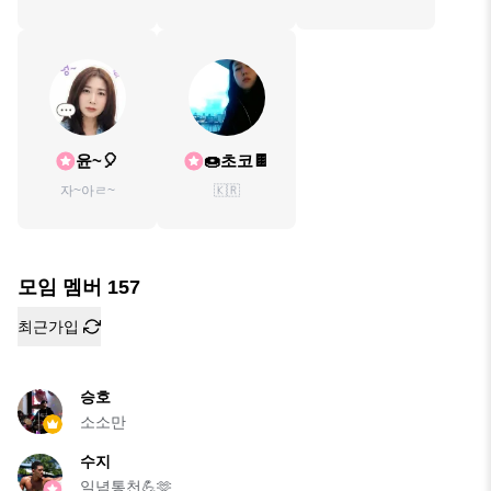
윤~🎈
🍩초코🍫
자~아ㄹ~
🇰🇷
모임 멤버
157
최근가입
승호
소소만
수지
일념통천💪🫶