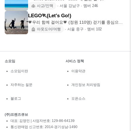
사교/인맥
∙
서울 강남구
∙
멤버
246
LEGO🏃(Let's Go!)
💗우리 함께 걸어요💗 (정원 110명) 걷기를 중심으로
소중한 추억을 만
아웃도어/여행
∙
서울 중구
∙
멤버
102
소모임
서비스 정책
소모임이란
이용약관
자주하는 질문
개인정보 처리방침
블로그
오픈소스
(주)프렌즈큐브
대표: 김영민 | 사업자번호: 129-86-64139
통신판매업 신고번호: 2014-경기성남-1490