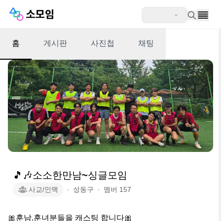
홈
게시판
사진첩
채팅
🎵🎶소소한만남~싱글모임
사교/인맥
∙
성동구
∙
멤버
157
🎀훈남.훈녀분들을 캐스팅 합니다🎀
