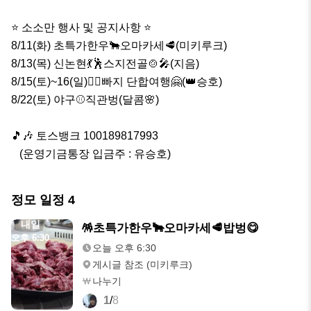
⭐️ 소소만 행사 및 공지사항 ⭐️

8/11(화) 초특가한우🐂오마카세🥩(미키루크)

8/13(목) 신논현💃🕺스지전골🍲🎤(지음)

8/15(토)~16(일)🚣‍♂️빠지 단합여행🤗(👑승호)

8/22(토) 야구⚾️직관벙(달콤🌸)

🎵🎶 토스뱅크 100189817993

   (운영기금통장 입금주 : 유승호)
정모 일정
4
내일
🪅초특가한우🐂오마카세🥩밥벙😋
오후 6:30
오늘 오후 6:30
게시글 참조 (미키루크)
나누기
1
/
8