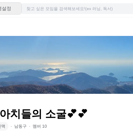
령설정
아치들의 소굴💕💕
인맥
∙
남동구
∙
멤버
10