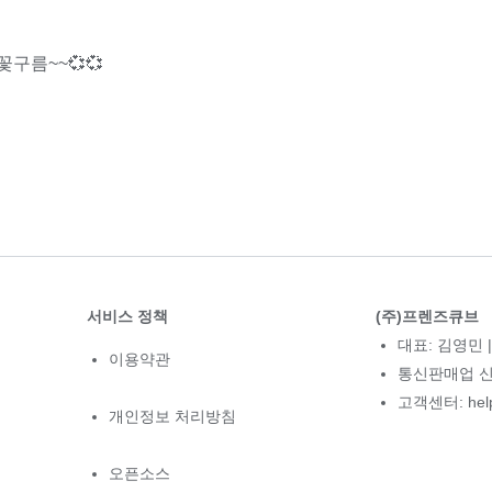
구름~~💞💞
서비스 정책
(주)프렌즈큐브
대표: 김영민 |
이용약관
통신판매업 신고
고객센터: hel
개인정보 처리방침
오픈소스