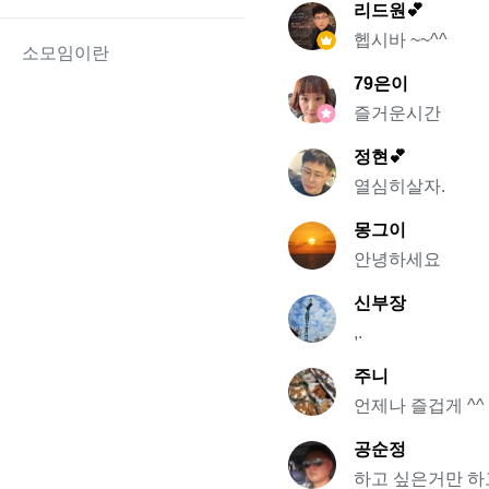
리드원💕
헵시바 ~~^^
소모임이란
79은이
즐거운시간
정현💕
열심히살자.
몽그이
안녕하세요
신부장
,.
주니
언제나 즐겁게 ^^
공순정
하고 싶은거만 하