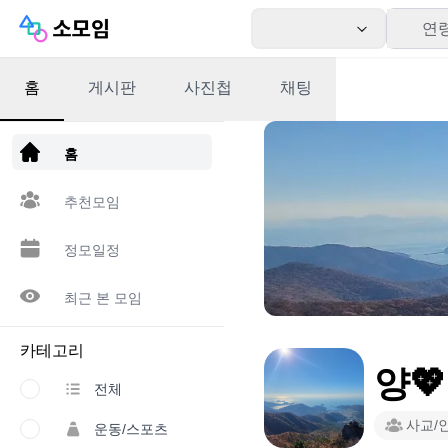
연
홈
게시판
사진첩
채팅
앱 다운로드
홈
추천모임
정모일정
최근 본 모임
카테고리
양
전체
사교/
운동/스포츠