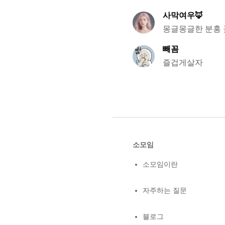
사막여우🦊
몽글몽글한 분홍 꽃
빼꼼
즐겁게살자
소모임
소모임이란
자주하는 질문
블로그