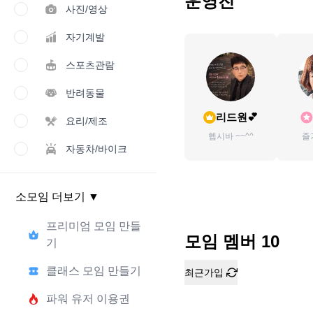
운영진
사진/영상
자기계발
스포츠관람
반려동물
리드원💕
요리/제조
헵시바 ~~^^
즐
자동차/바이크
소모임 더보기
▼
프리미엄 모임 만들
모임 멤버
10
기
클래스 모임 만들기
최근가입
파워 유저 이용권