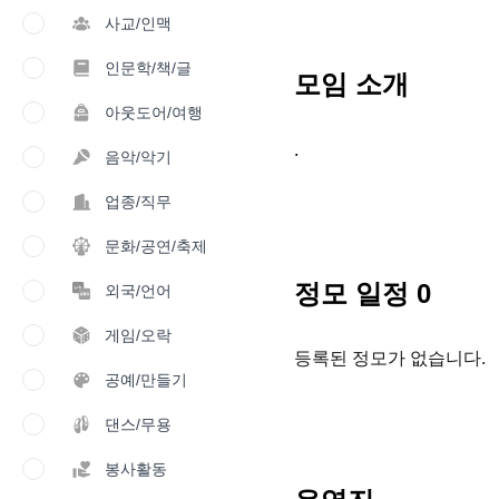
사교/인맥
인문학/책/글
모임 소개
아웃도어/여행
.
음악/악기
업종/직무
문화/공연/축제
정모 일정
0
외국/언어
게임/오락
등록된 정모가 없습니다.
공예/만들기
댄스/무용
봉사활동