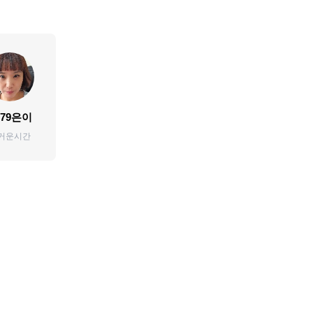
79은이
거운시간