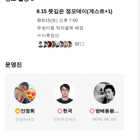
8/15(토)
8.15 뜻깊은 정모데이(게스트+1)
오후 7:00
8/15(토) 오후 7:00
방이동 먹자골목 예정
사후정산
8
/
12
운영진
안영희
헌국
방배동왕서
방
안녕하세요
한잔두잔세잔
HERE WE GO