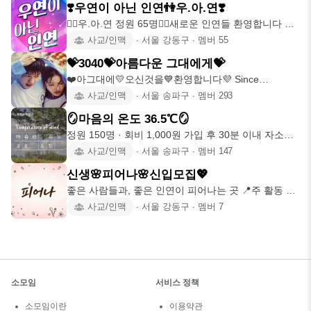
❣️우연이 아닌 인연👫우.아.연❣️
🙇‍♂️우.아.연 정원 65명🙇‍♀️새로운 인연들 환영합니다 🗣
우.아.연
사교/인맥
∙
서울 강동구
∙
멤버
55
💝3040💝아름다운 그대에게💝
❤️아그대에💛오신것을💙환영합니다💜 Since
2020.02.29 ♀
사교/인맥
∙
서울 송파구
∙
멤버
293
🪞마음의 온도 36.5℃🪞
정원 150명 · 회비 1,000원 가입 후 30분 이내 자소서
작성 (
사교/인맥
∙
서울 송파구
∙
멤버
147
신생🌸피어나🌸신입모집💖
좋은 사람들과, 좋은 인연이 피어나는 곳 📍주 활동 지
역 강동 · 송파
사교/인맥
∙
서울 강동구
∙
멤버
7
소모임
서비스 정책
소모임이란
이용약관