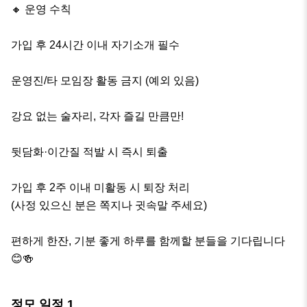
🔸 운영 수칙

가입 후 24시간 이내 자기소개 필수

운영진/타 모임장 활동 금지 (예외 있음)

강요 없는 술자리, 각자 즐길 만큼만!

뒷담화·이간질 적발 시 즉시 퇴출

가입 후 2주 이내 미활동 시 퇴장 처리

(사정 있으신 분은 쪽지나 귓속말 주세요)

편하게 한잔, 기분 좋게 하루를 함께할 분들을 기다립니다 
😊🍻
정모 일정
1