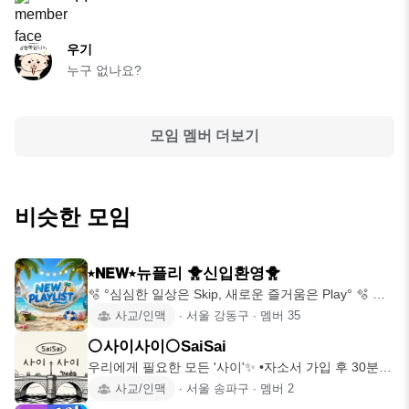
우기
누구 없나요?
모임 멤버 더보기
비슷한 모임
⭒𝗡𝗘𝗪⭒뉴플리 🐥신입환영🐥
🫧 °심심한 일상은 Skip, 새로운 즐거움은 Play° 🫧 🌊
New
사교/인맥
∙
서울 강동구
∙
멤버
35
⚪️사이사이⚪️SaiSai
우리에게 필요한 모든 '사이'✨ •자소서 가입 후 30분
이내 작성
사교/인맥
∙
서울 송파구
∙
멤버
2