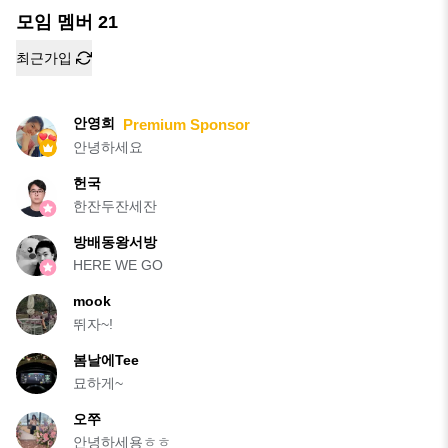
모임 멤버
21
최근가입
안영희
Premium Sponsor
안녕하세요
헌국
한잔두잔세잔
방배동왕서방
HERE WE GO
mook
뛰자~!
봄날에Tee
묘하게~
오쭈
안녕하세용ㅎㅎ