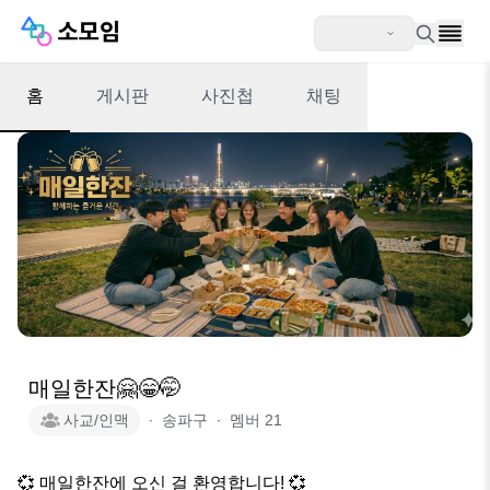
홈
게시판
사진첩
채팅
매일한잔🤗😁🤭
사교/인맥
∙
송파구
∙
멤버
21
💞 매일한잔에 오신 걸 환영합니다! 💞
