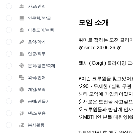
사교/인맥
인문학/책/글
모임 소개
아웃도어/여행
취미로 접하는 도전 클라이밍
음악/악기
🎊 since 24.06.26 🎊

업종/직무
웰시 ( Corgi ) 클라이
문화/공연/축제
외국/언어
♥이런 크루원을 찾고있어요!
🎈90 ~ 무제한 / 실력 무관

게임/오락
🎈타 모임에 가입되어있지 
공예/만들기
🎈새로운 도전을 하고싶으
🎈크루원들과 반갑게 인사
댄스/무용
🎈MBTI I인 분들 대환영!😄
봉사활동
✨️모임가입 후 행동 양식✨️
