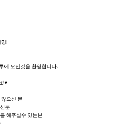
!

밍 크루에 오신것을 환영합니다.

♥

않으신 분

신분

를 해주실수 있는분


