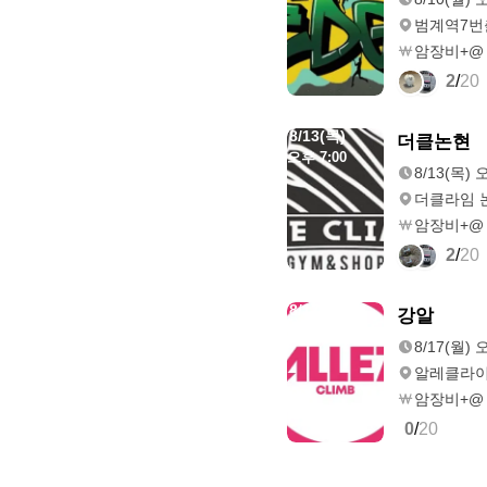
범계역7번
암장비+@
2
/
20
8/13(목)
더클논현
오후 7:00
8/13(목) 
더클라임 
암장비+@
2
/
20
8/17(월)
강알
오후 2:00
8/17(월) 
알레클라이
암장비+@
0
/
20