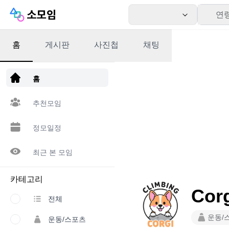
연
홈
게시판
사진첩
채팅
앱 다운로드
홈
추천모임
정모일정
최근 본 모임
카테고리
Cor
전체
운동/
운동/스포츠