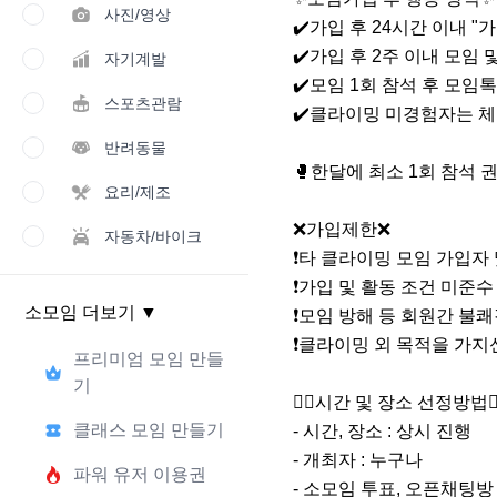
사진/영상
✔️가입 후 24시간 이내 "가
✔️가입 후 2주 이내 모임 
자기계발
✔️모임 1회 참석 후 모임톡방
스포츠관람
✔️클라이밍 미경험자는 체험
반려동물
🥊한달에 최소 1회 참석 권
요리/제조
❌가입제한❌

자동차/바이크
❗️타 클라이밍 모임 가입자 
❗️가입 및 활동 조건 미준수 
소모임 더보기
▼
❗️모임 방해 등 회원간 불쾌
❗️클라이밍 외 목적을 가
프리미엄 모임 만들
기
🧗‍♂시간 및 장소 선정방법🧗‍
클래스 모임 만들기
- 시간, 장소 : 상시 진행

- 개최자 : 누구나

파워 유저 이용권
- 소모임 투표, 오픈채팅방 