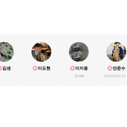
김센
이도현
이지웅
안준수
초대❌
안녕하세요 리
자연 볼더링 다
니당