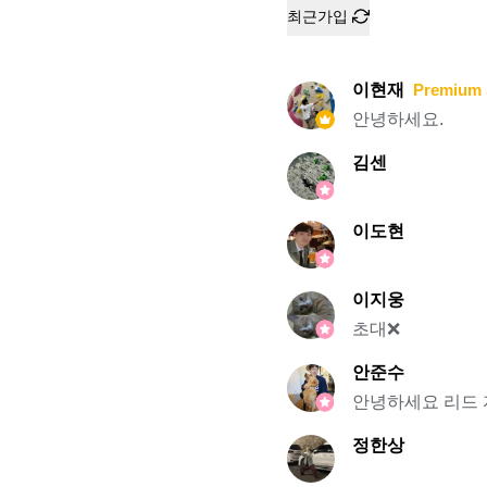
최근가입
이현재
Premium 
안녕하세요.
김센
이도현
이지웅
초대❌
안준수
안녕하세요 리드 
정한상