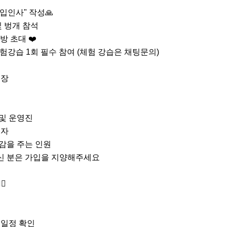
입인사" 작성🙏

및 벙개 참석

 초대 ❤️

강습 1회 필수 참여 (체험 강습은 채팅문의)

장

및 운영진

자

감을 주는 인원

지신 분은 가입을 지양해주세요

♂

일정 확인
