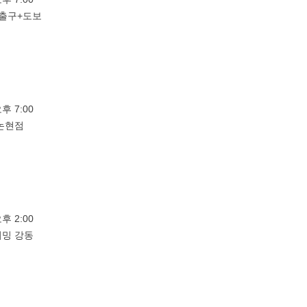
출구+도보
오후 7:00
논현점
오후 2:00
밍 강동