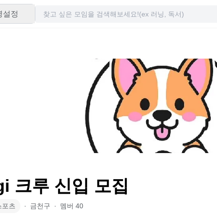
령설정
gi 크루 신입 모집
스포츠
∙
금천구
∙
멤버
40