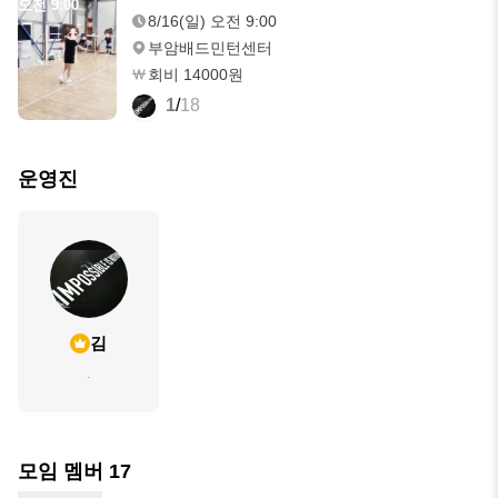
오전 9:00
8/16(일) 오전 9:00
부암배드민턴센터
회비 14000원
1
/
18
운영진
김
.
모임 멤버
17