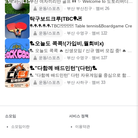
부산 여자끼리만 골프 👭 ✨ Welcome to 도토리버디스
여성회원모
운동/스포츠
∙
부산 부산진구
∙
멤버
26
탁구보드크루|TBC🏓🃏
🏓🏓🏓🏓🏓TBC🃏🃏🃏🃏🃏 Table tennis&Boardgame Cre
운동/스포츠
∙
부산 수영구
∙
멤버
122
🏸오늘도 콕콕!(가입비,월회비x)
🏸 오늘도 콕콕 🔥 신생모임 / 신규 멤버 모집 중! 🔥 운
동도 하고,
운동/스포츠
∙
부산 수영구
∙
멤버
127
🏸"다함께 배드민턴"(다턴)🏸
🏸 “다함께 배드민턴” 다턴 자유게임을 중심으로 함께
운동하고 친목을
운동/스포츠
∙
부산 사하구
∙
멤버
33
소모임
서비스 정책
소모임이란
이용약관