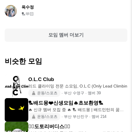
옥수정
🏸🫶🏻
모임 멤버 더보기
비슷한 모임
O.L.C Club
리드 클라이밍 전문 소모임, O.L.C (Only Lead Climbin
운동/스포츠
∙
부산 수영구
∙
멤버
39
🏸배드몽❤️신생모임🔥초보환영🏸
🔥 신규 멤버 모집 중 🔥 🏸 배드몽 | 배드민턴의 꿈을
꾸는 자 ⭐
운동/스포츠
∙
부산 부산진구
∙
멤버
214
🏌‍♀️도토리버디스🏌‍♀️