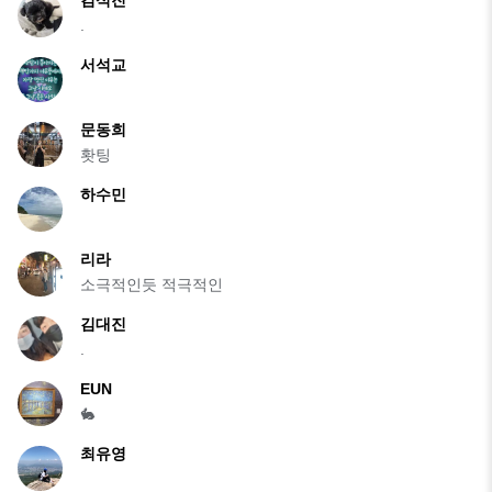
.
서석교
문동희
홧팅
하수민
리라
소극적인듯 적극적인
김대진
.
EUN
🐇
최유영