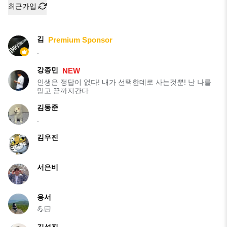
최근가입
김
Premium Sponsor
.
강종민
NEW
인생은 정답이 없다! 내가 선택한데로 사는것뿐! 난 나를
믿고 끝까지간다
김동준
.
김우진
서은비
응서
💪🏻
김석진