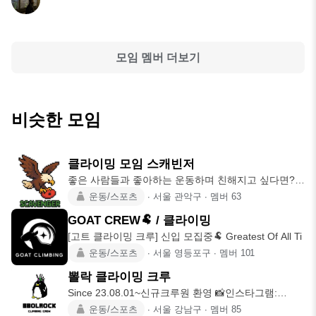
모임 멤버 더보기
비슷한 모임
클라이밍 모임 스캐빈저
좋은 사람들과 좋아하는 운동하며 친해지고 싶다면?
👉 @scavenger
운동/스포츠
∙
서울 관악구
∙
멤버
63
GOAT CREW🐏 / 클라이밍
[고트 클라이밍 크루] 신입 모집중🐏 Greatest Of All Ti
운동/스포츠
∙
서울 영등포구
∙
멤버
101
뽈락 클라이밍 크루
Since 23.08.01~신규크루원 환영 📸인스타그램:
@bbolroc
운동/스포츠
∙
서울 강남구
∙
멤버
85