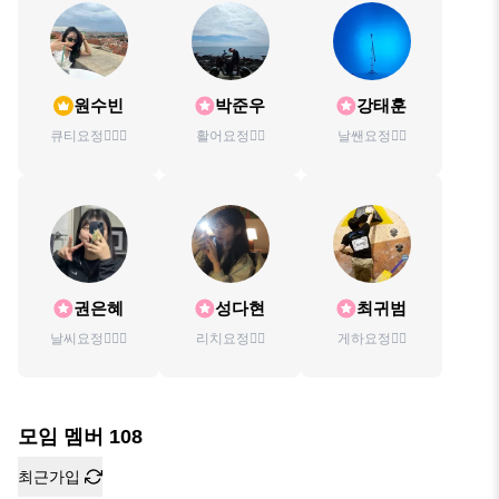
원수빈
박준우
강태훈
큐티요정🧚🏻‍♀️
활어요정🧚‍♂️
날쌘요정🧚‍♂️
권은혜
성다현
최귀범
날씨요정🧚🏻‍♀️
리치요정🧚‍♀️
게하요정🧚‍♂️
모임 멤버
108
최근가입