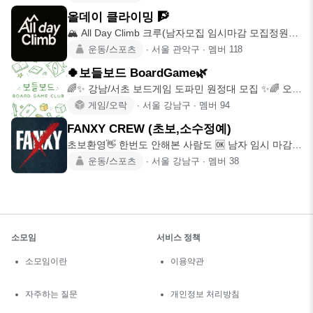
올데이 클라이밍 🧗
🏔️ All Day Climb 크루(남자모집 임시마감 모집정원
120명)
운동/스포츠
∙
서울 관악구
∙
멤버
118
🍀보들보드 BoardGame🌿
🌈✨ 강남/서초 보드게임 도파민 원정대 모집 ✨🌈 오늘
하루, 도파민 충
게임/오락
∙
서울 강남구
∙
멤버
94
FANXY CREW (초보,소수정예)
초보환영👋 한번도 안해본 사람도 🆗 남자 임시 마감입
니다 FANXY
운동/스포츠
∙
서울 강남구
∙
멤버
38
소모임
서비스 정책
소모임이란
이용약관
자주하는 질문
개인정보 처리방침