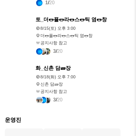
1
/
20
8/15(토)
토_더🌭플🌭라🌭스🌭틱 염🌭창
오후 3:00
8/15(토) 오후 3:00
더🌭플🌭라🌭스🌭틱 염🌭창
공지사항 참고
3
/
20
8/18(화)
화_신촌 담🧱장
오후 7:00
8/18(화) 오후 7:00
신촌 담🧱장
공지사항 참고
3
/
20
운영진