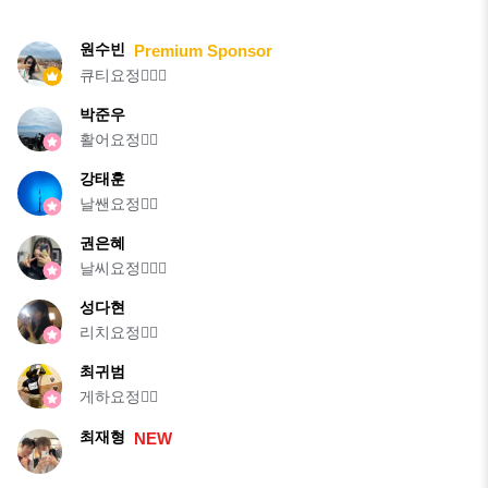
원수빈
Premium Sponsor
큐티요정🧚🏻‍♀️
박준우
활어요정🧚‍♂️
강태훈
날쌘요정🧚‍♂️
권은혜
날씨요정🧚🏻‍♀️
성다현
리치요정🧚‍♀️
최귀범
게하요정🧚‍♂️
최재형
NEW