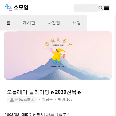
홈
게시판
사진첩
채팅
오를레이 클라이밍🔥2030친목🔥
운동/스포츠
∙
강남구
∙
멤버
108
⭐️scarpa, gripit, 단백이 파트너크루⭐️
