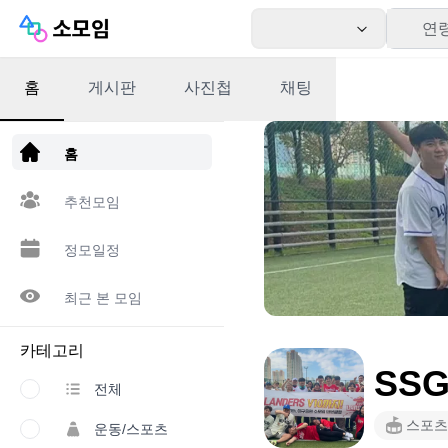
연
홈
게시판
사진첩
채팅
앱 다운로드
홈
추천모임
정모일정
최근 본 모임
카테고리
SSG
전체
스포츠
운동/스포츠