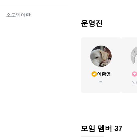
소모임이란
운영진
이황영
뿌
안
모임 멤버
37