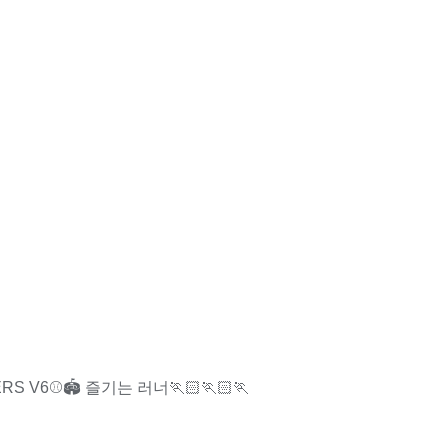
ERS V6⚾️🏟️ 즐기는 러너🏃🏻🏃🏻🏃