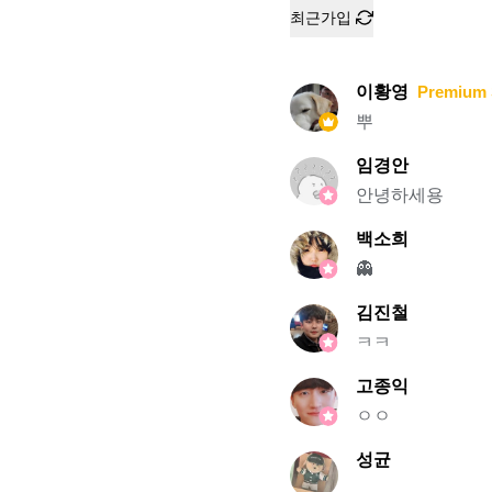
최근가입
이황영
Premium 
뿌
임경안
안녕하세용
백소희
👻
김진철
ㅋㅋ
고종익
ㅇㅇ
성균
.