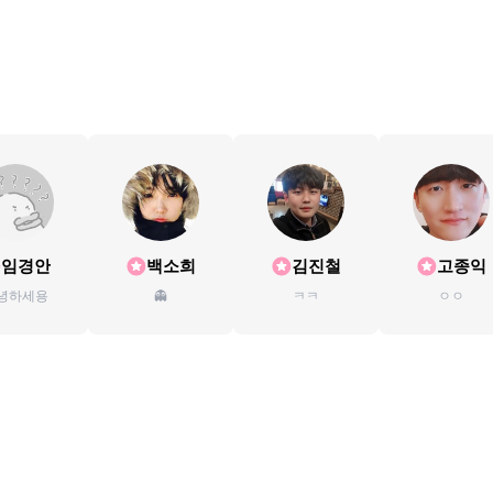
임경안
백소희
김진철
고종익
녕하세용
👻
ㅋㅋ
ㅇㅇ