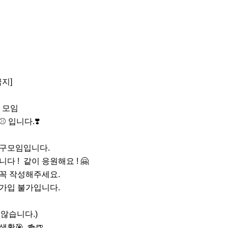
지]

모임 

️ 입니다.❣️

야구모임입니다.

다 !  같이 응원해요 ! 🤗

 꼭 작성해주세요.

 가입 불가입니다.

🎯, 🍻🍺 
