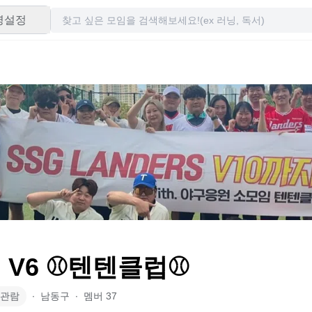
령설정
 V6 ⚾️텐텐클럽⚾️
관람
∙
남동구
∙
멤버
37