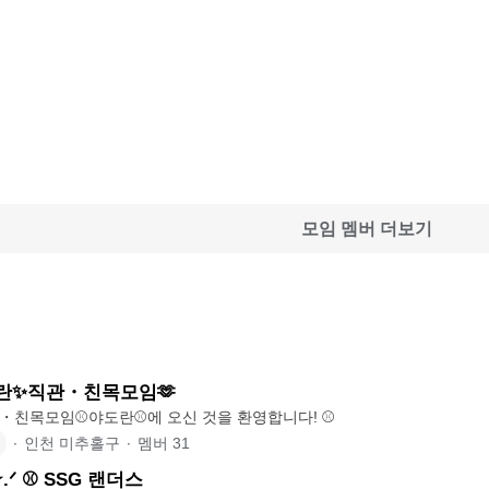
모임 멤버 더보기
도란✨직관・친목모임🫶
SSG랜더스 직관・친목모임⚾️야도란⚾️에 오신 것을 환영합니다! ⚾️
∙
인천 미추홀구
∙
멤버
31
ᐟ ⚾️ SSG 랜더스