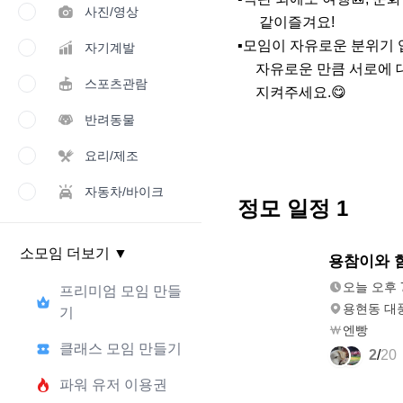
사진/영상
      같이즐겨요!

▪️모임이 자유로운 분위기 입
자기계발
     자유로운 만큼 서로에 대한 예의는 꼭

스포츠관람
     지켜주세요.😋
반려동물
요리/제조
자동차/바이크
정모 일정
1
소모임 더보기
▼
내일
용참이와 
오후 7:00
오늘 오후 7
프리미엄 모임 만들
용현동 대
기
엔빵
클래스 모임 만들기
2
/
20
파워 유저 이용권