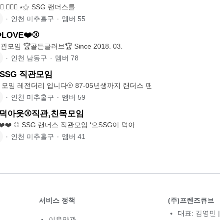
๋࣭ ⭑⚝๋࣭ ⭑⚝๋࣭ ⭑⚝๋࣭ ⭑⚝๋࣭ ⭑⚝๋࣭ ⭑⚝ SSG 랜더스를
∙
인천 미추홀구
∙
멤버
55
️LOVE❤️⚾️
⚾️ SSG랜더스 직관모임 🏆골든글러브🏆 Since 2018. 03.
∙
인천 남동구
∙
멤버
78
 SSG 직관모임
SSG랜더스 직관 모임 레전더리 입니다⚾️ 87-05년생까지 랜더스 팬
∙
인천 미추홀구
∙
멤버
59
 덕아웃⚾️직관,친목모임
❤❤️️신입 대환영❤️❤️ ⚾ SSG 랜더스 직관모임 ‘으SSG이 덕아
∙
인천 미추홀구
∙
멤버
41
서비스 정책
(주)프렌즈큐브
대표: 김영민 |
이용약관