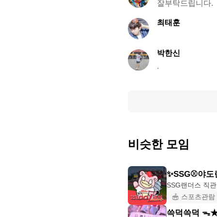
잘부탁드립니다.
최태훈
박한신
.
비슷한 모임
✨SSG⚾️야
스포츠관람
쓱덕쓱덕 ᯓ★.