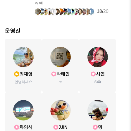
엔
18
/
20
운영진
최대영
박태인
시연
안녕하세요
ㅎ
⚾️🏟️
차영식
JJIN
밍