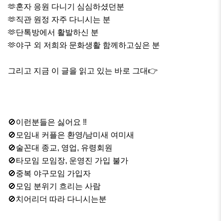
🫶혼자 응원 다니기 심심하셨던분 

🫶직관 원정 자주 다니시는 분 

🫶단톡방에서 활발하신 분 

🫶야구 외 저희와 문화생활 함께하고싶은 분

그리고 지금 이 글을 읽고 있는 바로 그대👉

🚫이런분들은 싫어요 ‼️

🚫모임내 커플은 환영/남미새 여미새

🚫술꼰대 종교, 영업, 유령회원

🚫타모임 모임장, 운영진 가입 불가 

🚫중복 야구모임 가입자

🚫모임 분위기 흐리는 사람

🚫치어리더 따라 다니시는분