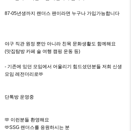
87-05년생까지 랜더스 팬이라면 누구나 가입가능합니다 

야구 직관 원정 뿐만 아니라 친목 문화생활도 함께해요

(맛집탐방 카페 술 여행 캠핑 운동 등)

- 기존에 있던 모임에서 어울리기 힘드셨던분들 저희 신생
모임 레전더리로🫶

단톡방 운영중

🫶 이런분들 환영해요

🫶SSG 랜더스를 응원하시는 분 
