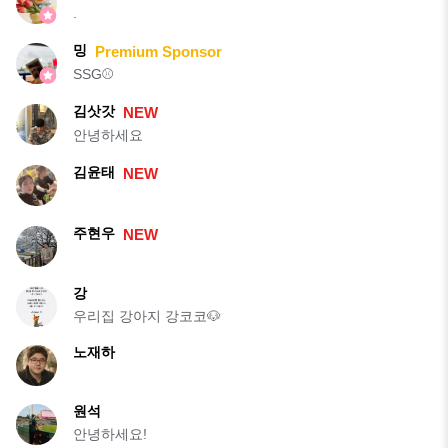
.
밍
Premium Sponsor
SSG⚾️
김삿갓
NEW
안녕하세요
김윤태
NEW
주현우
NEW
강
우리집 강아지 강코코🐶
노재하
원석
안녕하세요!