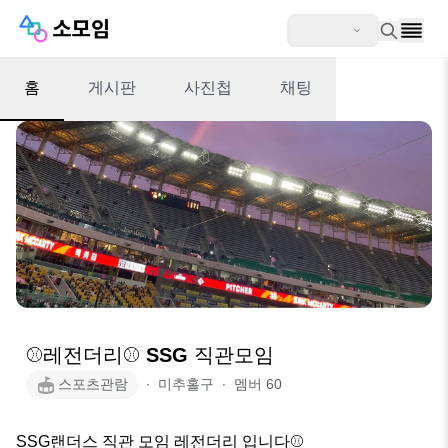
홈
게시판
사진첩
채팅
⚾️레전더리⚾️ SSG 직관모임
스포츠관람
∙
미추홀구
∙
멤버
60
SSG랜더스 직관 모임 레전더리 입니다⚾️
