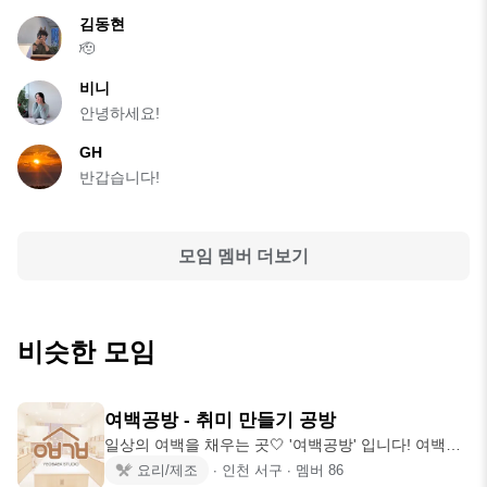
김동현
🫡
비니
안녕하세요!
GH
반갑습니다!
모임 멤버 더보기
비슷한 모임
여백공방 - 취미 만들기 공방
일상의 여백을 채우는 곳🤍 '여백공방' 입니다! 여백공
방에서는 ‘만들어
요리/제조
∙
인천 서구
∙
멤버
86