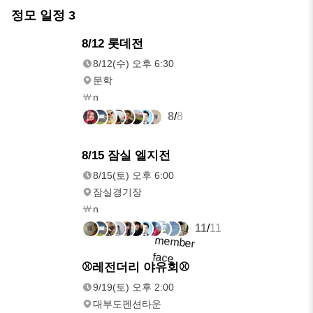
정모 일정
3
8/12(수)
8/12 롯데전
오후 6:30
8/12(수) 오후 6:30
문학
n
8
/
8
8/15(토)
8/15 잠실 엘지전
오후 6:00
8/15(토) 오후 6:00
잠실경기장
n
11
/
11
9/19(토)
⚾️레전더리 야유회⚾️
오후 2:00
9/19(토) 오후 2:00
대부도펜션타운