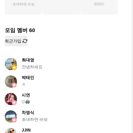
초대하면 바보
.
SSG⚾️
모임 멤버
60
최근가입
최대영
안녕하세요
박태인
ㅎ
시연
⚾️🏟️
차영식
초대하면 바보
JJIN