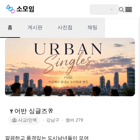
홈
게시판
사진첩
채팅
🍷어반 싱글즈🥂
사교/인맥
∙
강남구
∙
멤버
279
깔끔하고 품격있는 도시남녀들이 모여 
