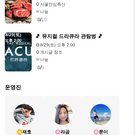
서울안심축산
나눔
0
/
10
8/29(토)
🎵 뮤지컬 드라큐라 관람벙 🎵
오후 2:00
8/29(토) 오후 2:00
게시글 참조
나눔
0
/
8
운영진
재호
라곰
쭌이