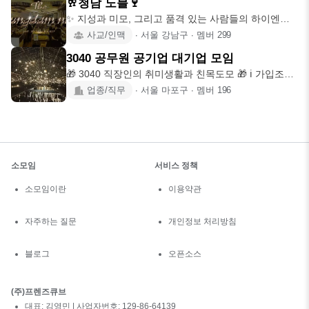
🥂청담 노블🍷
​✨ 지성과 미모, 그리고 품격 있는 사람들의 하이엔드
사교 공간 ✨ ​
사교/인맥
∙
서울 강남구
∙
멤버
299
3040 공무원 공기업 대기업 모임
🎁 3040 직장인의 취미생활과 친목도모 🎁 ℹ️ 가입조건
ℹ️ 👦 남
업종/직무
∙
서울 마포구
∙
멤버
196
소모임
서비스 정책
소모임이란
이용약관
자주하는 질문
개인정보 처리방침
블로그
오픈소스
(주)프렌즈큐브
대표: 김영민 | 사업자번호: 129-86-64139