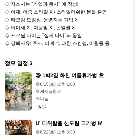
♤ 자소서는 "가입과 동시" 에 작성!

♤ 아재, 아줌 스타일 X / 스타일리쉬한 분들 환영   

♤ 타모임 모임장, 운영자는 가입 X

♤ 여미새 X , 여왕벌 X , 논알콜 X

♤ 프로필 나이는 "실제 나이"와 동일

♤ 강퇴사유: 주사, 비매너, 과한 스킨쉽, 비활동 등
정모 일정
3
8/15(토)
🏖 1박2일 화천 여름휴가벙 🏝
오후 1:00
8/15(토) 오후 1:00
게시글참조
나눔
0
/
14
8/22(토)
🥢 더위탈출 신도림 고기벙 🥢
오후 6:30
8/22(토) 오후 6:30