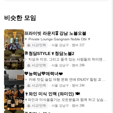
비슷한 모임
프라이빗 라운지🎖️ 강남 노블오블
⚜️ Private Lounge Gangnam Noble Obl ⚜️
사교/인맥
∙
서울 강남구
∙
멤버
217
🥂청담STYLE🍷청담노블2
​✨ 지성과 미모, 그리고 품격 있는 사람들의 하이엔드
사교 공간 ✨ ​
사교/인맥
∙
서울 강남구
∙
멤버
299
💙능력남💛매력녀❤️
🔅 카페 맛집 술집 여행 문화 연애 ENJOY 힐링 ⛱ 🔅
(능)력있는
사교/인맥
∙
서울 강남구
∙
멤버
244
🍷와인 미식 인맥 (와미인) 🍽
🍷와인과 미식을즐기는 모든분들과 함께 하고 싶습니
다😘 와인 외의 주류(
사교/인맥
∙
서울 강남구
∙
멤버
296