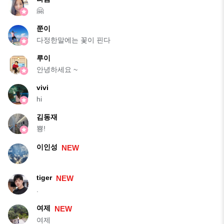
🤗
쭌이
다정한말에는 꽃이 핀다
루이
안녕하세요 ~
vivi
hi
김동재
뿅!
이인성
NEW
tiger
NEW
.
여제
NEW
여제