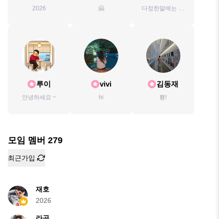
2026
🤗
다정한말에는 꽃
이 핀다
루이
vivi
김동재
안녕하세요 ~
hi
뿅!
모임 멤버
279
최근가입
재호
2026
라곰