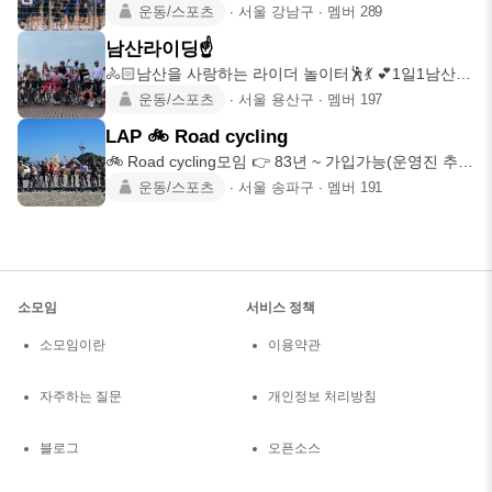
강동지
운동/스포츠
∙
서울 강남구
∙
멤버
289
남산라이딩☝️
🚴🏻남산을 사랑하는 라이더 놀이터🕺💃 💕1일1남산
🚴🏻남산365일 남산
운동/스포츠
∙
서울 용산구
∙
멤버
197
LAP 🚲 Road cycling
🚲 Road cycling모임 👉 83년 ~ 가입가능(운영진 추전
제
운동/스포츠
∙
서울 송파구
∙
멤버
191
소모임
서비스 정책
소모임이란
이용약관
자주하는 질문
개인정보 처리방침
블로그
오픈소스