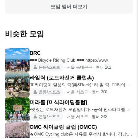
모임 멤버 더보기
비슷한 모임
BRC
■■■ Bicycle Riding Club ■■■ https://www.
운동/스포츠
∙
서울 동대문구
∙
멤버
202
라일락 (로드자전거 클럽🚴)
🚴‍♂️라이딩이 일상의 락(樂&Rock)! 라.일.락! 🚵‍♂️라이딩
을
운동/스포츠
∙
서울 서초구
∙
멤버
300
미라클 [미식라이딩클럽]
▪️맛있는 로드자전거 모임입니다. ▪️공식 인스타그램
@mrc_cycle
운동/스포츠
∙
서울 서초구
∙
멤버
242
OMC 싸이클링 클럽 (OMCC)
🔥OMC Cycling club은 자유를 우선시 합니다. 강남,