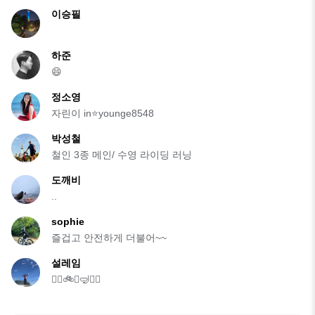
이승필
하준
😄
정소영
자린이 in⭐younge8548
박성철
철인 3종 메인/ 수영 라이딩 러닝
도깨비
..
sophie
즐겁고 안전하게 더불어~~
설레임
🏃‍♀️🚲⛰️🤿🏊‍♀️