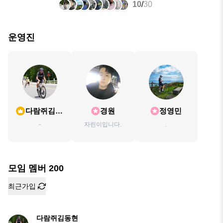
10
/
30
운영진
다람쥐김동
경원
정영민
현
-
자린이입니다.
.
모임 멤버
200
최근가입
다람쥐김동현