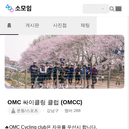
홈
게시판
사진첩
채팅
OMC 싸이클링 클럽 (OMCC)
운동/스포츠
∙
강남구
∙
멤버
288
🔥OMC Cycling club은 자유를 우선시 합니다.
