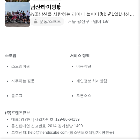
남산라이딩☝️
🚴🏻남산을 사랑하는 라이더 놀이터🕺💃 💕1일1남산
🚴🏻남산365일 남산
운동/스포츠
∙
서울 용산구
∙
멤버
197
소모임
서비스 정책
소모임이란
이용약관
자주하는 질문
개인정보 처리방침
블로그
오픈소스
(주)프렌즈큐브
대표: 김영민 | 사업자번호: 129-86-64139
통신판매업 신고번호: 2014-경기성남-1490
고객센터: help@friendscube.com (청소년보호책임자: 한민균)