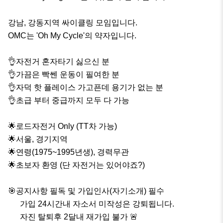
강남, 강동지역 싸이클링 모임입니다.

OMC는 'Oh My Cycle'의 약자입니다.

👌자전거 혼자타기 싫으신 분

👌가끔은 빡쎈 운동이 필여한 분

👌자덕 핫 플레이스 가고픈데 용기가 없는 분

👌초급 부터 중급까지 모두 다 가능

🌟로드자전거 Only (TT차 가능)

🌟서울, 경기지역

🌟연령(1975~1995년생), 경력무관

🌟초보자 환영 (단 자전거는 있어야죠?)

🎯공지사항 필독 및 가입인사(자기소개) 필수

      가입 24시간내 자소서 미작성은 강퇴됩니다.

      자진 탈퇴후 2달내 재가입 불가 🚨
