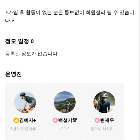
⚡️가입 후 활동이 없는 분은 통보없이 회원정리 될 수 있습니
다.⚡️
정모 일정
0
등록된 정모가 없습니다.
운영진
김예지♣️
백설기💯
변재우
3년차 자린이에요
<^^>*
물거나 헤치지 않
~
습니다!!