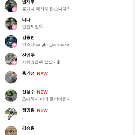
변재우
물거나 헤치지 않습니다!!
나나
안전제일🫡
김종빈
인스타 jongbin_selsnake
신영주
사람많을땐 살살~ 🐛
홍기성
NEW
신상수
NEW
초대하지 마라 물어버린다
정명환
NEW
.
김승환