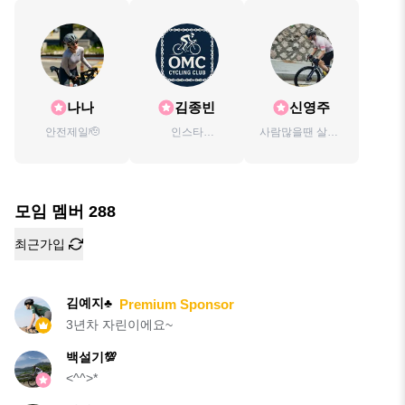
나나
김종빈
신영주
안전제일🫡
인스타
사람많을땐 살살~
jongbin_selsnake
🐛
모임 멤버
288
최근가입
김예지♣️
Premium Sponsor
3년차 자린이에요~
백설기💯
<^^>*