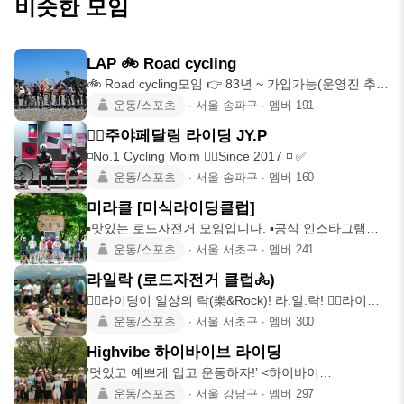
비슷한 모임
LAP 🚲 Road cycling
🚲 Road cycling모임 👉 83년 ~ 가입가능(운영진 추전
제
운동/스포츠
∙
서울 송파구
∙
멤버
191
🚴‍♀️주야페달링 라이딩 JY.P
◽️No.1 Cycling Moim 🚴‍♀️Since 2017 ◽️ ✅
운동/스포츠
∙
서울 송파구
∙
멤버
160
미라클 [미식라이딩클럽]
▪️맛있는 로드자전거 모임입니다. ▪️공식 인스타그램
@mrc_cycle
운동/스포츠
∙
서울 서초구
∙
멤버
241
라일락 (로드자전거 클럽🚴)
🚴‍♂️라이딩이 일상의 락(樂&Rock)! 라.일.락! 🚵‍♂️라이딩
을
운동/스포츠
∙
서울 서초구
∙
멤버
300
Highvibe 하이바이브 라이딩
‘멋있고 예쁘게 입고 운동하자!’ <하이바이
브:Highvibe>를 베이스
운동/스포츠
∙
서울 강남구
∙
멤버
297