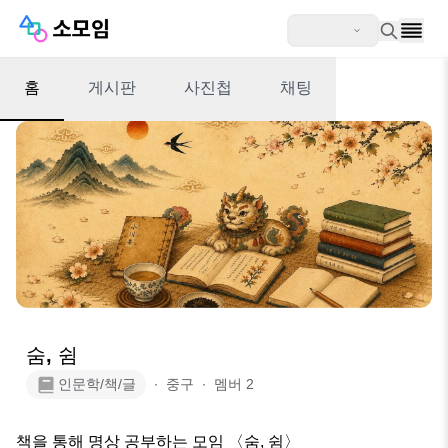
홈
게시판
사진첩
채팅
숨, 쉼
인문학/책/글
∙
중구
∙
멤버
2
책을 통해 명상 공부하는 모임 〈숨, 쉼〉
