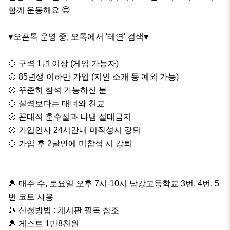
함께 운동해요 😍

♥️오픈톡 운영 중, 오톡에서 '테연' 검색♥️

🥎 구력 1년 이상 (게임 가능자)

🥎 85년생 이하만 가입 (지인 소개 등 예외 가능)

🥎 꾸준히 참석 가능하신 분

🥎 실력보다는 매너와 친교

🥎 꼰대적 훈수질과 나댐 절대금지

🥎 가입인사 24시간내 미작성시 강퇴

🥎 가입 후 2달안에 미참석 시 강퇴

🎾 매주 수, 토요일 오후 7시-10시 남강고등학교 3번, 4번, 5
번 코트 사용

🎾 신청방법 : 게시판 필독 참조

🎾 게스트 1만8천원
