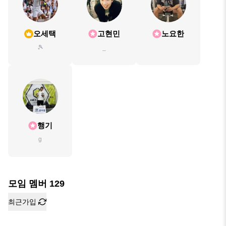
오세택
고현민
노요한
🎾
_
행기
g
모임 멤버
129
최근가입