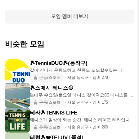
모임 멤버 더보기
비슷한 모임
🎾TennisDUO🎾(동작구)
같이 신나게 운동도하고 친목도 도모할수있는 테
운동/스포츠
∙
서울 동작구
∙
멤버
278
🎾스매시 테니스🥎
🙋매주 수요일/토요일 테니스 같이쳐요🙋‍♀️ 테니스를 치
고 싶은데 같이
운동/스포츠
∙
서울 관악구
∙
멤버
175
테라🎾TENNIS LIFE
테니스가 일상이 되는 순간, 테니스 라이프 테라입니
다!🎾 ✅ 정모 평일
운동/스포츠
∙
서울 용산구
∙
멤버
200
테럽🎾❤️TELUV [뚝섬]