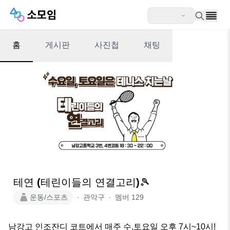
홈
게시판
사진첩
채팅
테연 (테린이들의 연결고리)🎾
운동/스포츠
∙
관악구
∙
멤버
129
남강고 인조잔디 코트에서 매주 수,토요일 오후 7시~10시! 