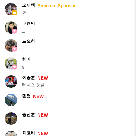
오세택
Premium Sponsor
🎾
고현민
_
노요한
행기
g
이종훈
NEW
테니스 풋살
민껑
NEW
송선훈
NEW
치코비
NEW