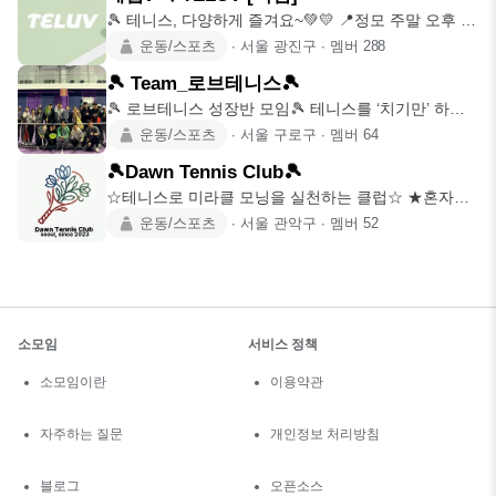
🎾 테니스, 다양하게 즐겨요~💚💛 📍정모 주말 오후 8
시~10시 [2시
운동/스포츠
∙
서울 광진구
∙
멤버
288
🎾 Team_로브테니스🎾
🎾 로브테니스 성장반 모임🎾 테니스를 ‘치기만’ 하는
모임이 아니라,
운동/스포츠
∙
서울 구로구
∙
멤버
64
🎾Dawn Tennis Club🎾
☆테니스로 미라클 모닝을 실천하는 클럽☆ ★혼자가
아닌 함께 성장하는 클
운동/스포츠
∙
서울 관악구
∙
멤버
52
소모임
서비스 정책
소모임이란
이용약관
자주하는 질문
개인정보 처리방침
블로그
오픈소스