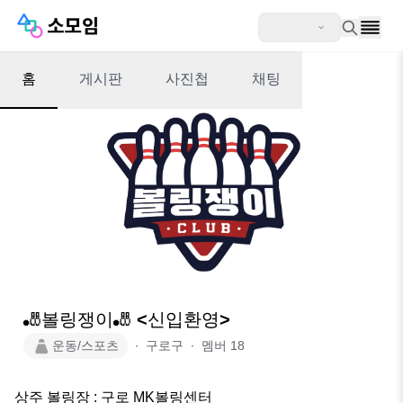
홈
게시판
사진첩
채팅
🎳볼링쟁이🎳 <신입환영>
운동/스포츠
∙
구로구
∙
멤버
18
상주 볼링장 : 구로 MK볼링센터
