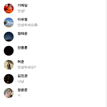
기메딩
안녕!
이유청
안녕하세요😄
정태운
안종훈
허준
안녕하세요!!
김진관
냐냥
장윤준
ㅁ