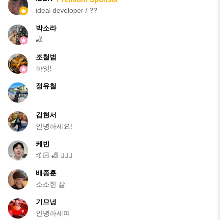
ideal developer / ??
박소라
🎳
조철범
하잇!
정유철
김현서
안녕하세요!
케빈
🤙🏻 🎳 🏊🏻‍♂️
배종훈
소소한 삶
기므녕
안녕하세여