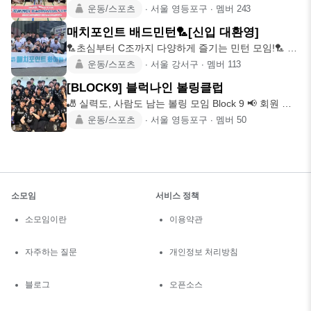
활성화 🙋‍♂️🙋‍♀
운동/스포츠
∙
서울 영등포구
∙
멤버
243
매치포인트 배드민턴🏸[신입 대환영]
🏸초심부터 C조까지 다양하게 즐기는 민턴 모임!🏸 (❗️
입문자 가입 불가
운동/스포츠
∙
서울 강서구
∙
멤버
113
[BLOCK9] 블럭나인 볼링클럽
🎳 실력도, 사람도 남는 볼링 모임 Block 9 📢 회원 간
친목과
운동/스포츠
∙
서울 영등포구
∙
멤버
50
소모임
서비스 정책
소모임이란
이용약관
자주하는 질문
개인정보 처리방침
블로그
오픈소스