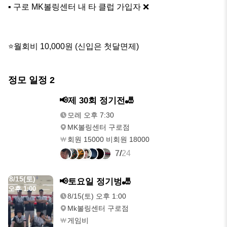
▪️ 구로 MK볼링센터 내 타 클럽 가입자 ❌️

⭐️월회비 10,000원 (신입은 첫달면제)
정모 일정
2
모레
📢제 30회 정기전🎳
오후 7:30
모레 오후 7:30
MK볼링센터 구로점
회원 15000 비회원 18000
7
/
24
8/15(토)
📢토요일 정기벙🎳
오후 1:00
8/15(토) 오후 1:00
Mk볼링센터 구로점
게임비