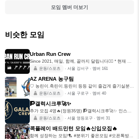
모임 멤버 더보기
비슷한 모임
Urban Run Crew
Since 2021, 매일, 함께, 끝까지 달립니다🏃‍♂ * 현재 인
원
운동/스포츠
∙
서울 강서구
∙
멤버
161
AZ ARENA 농구팀
♡ 농린이.축린이.등린이 등등 같이 즐겁게 즐기실분들
♡ 좋은사람들을 사
운동/스포츠
∙
서울 구로구
∙
멤버
40
🧗갤럭시크루🚀✨
추가 모집 4명🔥(정원35명) 🧗갤럭시크루🚀✨ 인스타
@galaxy_m
운동/스포츠
∙
서울 영등포구
∙
멤버
31
콕플레이 배드민턴 모임🔥신입모집🔥
함께 성장하는 모임!🏸 #분위기 좋은모임 #오픈톡방