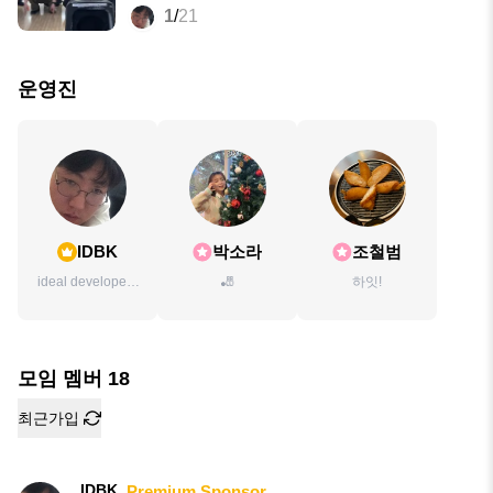
1
/
21
운영진
IDBK
박소라
조철범
ideal developer /
🎳
하잇!
??
모임 멤버
18
최근가입
IDBK
Premium Sponsor