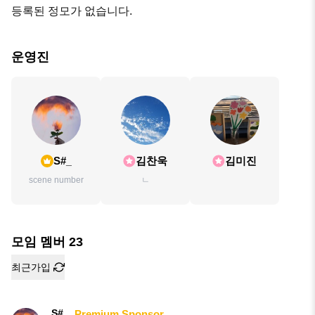
등록된 정모가 없습니다.
운영진
S#_
김찬욱
김미진
scene number
ㄴ
모임 멤버
23
최근가입
S#_
Premium Sponsor