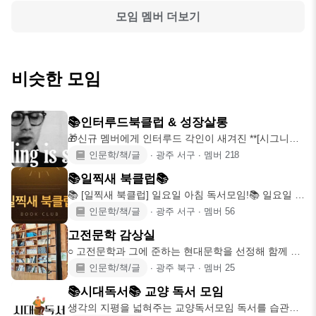
모임 멤버 더보기
비슷한 모임
📚인터루드북클럽 & 성장살롱
🎁신규 멤버에게 인터루드 각인이 새겨진 **[시그니처
우드 북마크]**가
인문학/책/글
∙
광주 서구
∙
멤버
218
📚일찍새 북클럽📚
📚 [일찍새 북클럽] 일요일 아침 독서모임!📚 일요일 아
침, 일찍 일어
인문학/책/글
∙
광주 서구
∙
멤버
56
고전문학 감상실
○ 고전문학과 그에 준하는 현대문학을 선정해 함께 읽
는 독서모임입니다.
인문학/책/글
∙
광주 북구
∙
멤버
25
📚시대독서📚 교양 독서 모임
생각의 지평을 넓혀주는 교양독서모임 독서를 습관으