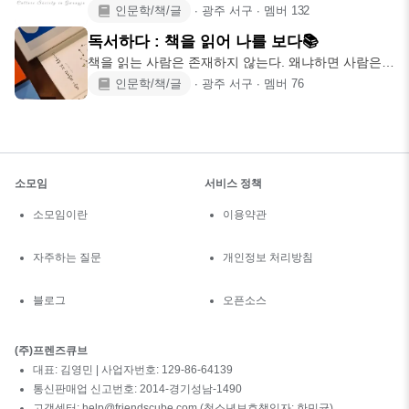
로 만들고 싶으신 분
인문학/책/글
∙
광주 서구
∙
멤버
132
독서하다 : 책을 읽어 나를 보다📚
책을 읽는 사람은 존재하지 않는다. 왜냐하면 사람은
책을 통해 자신을 읽
인문학/책/글
∙
광주 서구
∙
멤버
76
소모임
서비스 정책
소모임이란
이용약관
자주하는 질문
개인정보 처리방침
블로그
오픈소스
(주)프렌즈큐브
대표: 김영민 | 사업자번호: 129-86-64139
통신판매업 신고번호: 2014-경기성남-1490
고객센터: help@friendscube.com (청소년보호책임자: 한민균)