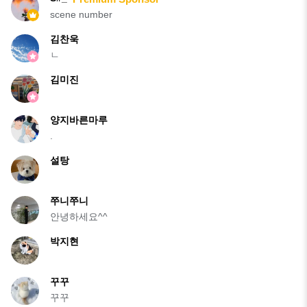
scene number
김찬욱
ㄴ
김미진
양지바른마루
.
설탕
쭈니쭈니
안녕하세요^^
박지현
꾸꾸
꾸꾸