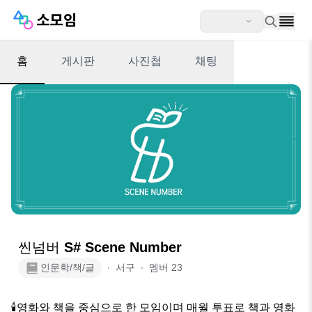
홈
게시판
사진첩
채팅
씬넘버 S# Scene Number
인문학/책/글
∙
서구
∙
멤버
23
🕯영화와 책을 중심으로 한 모임이며 매월 투표로 책과 영화