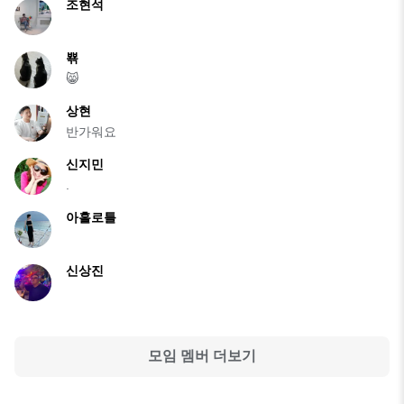
조현석
뾲
😸
상현
반가워요
신지민
.
아홀로틀
신상진
모임 멤버 더보기