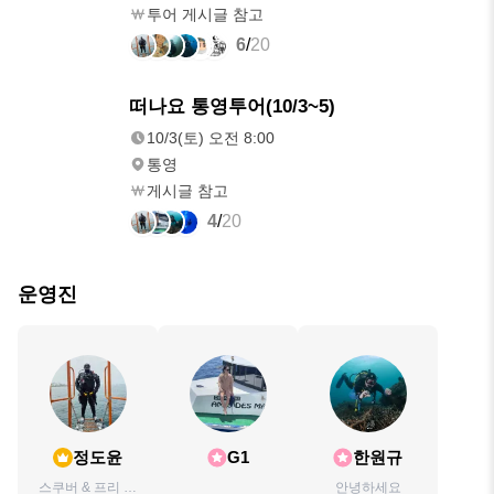
투어 게시글 참고
6
/
20
10/3(토)
떠나요 통영투어(10/3~5)
오전 8:00
10/3(토) 오전 8:00
통영
게시글 참고
4
/
20
운영진
정도윤
G1
한원규
스쿠버 & 프리 다
안녕하세요