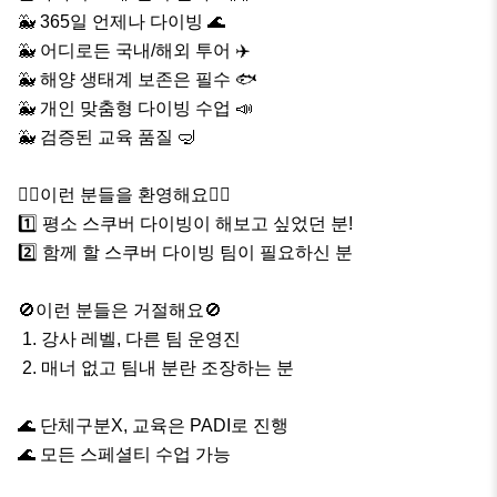
🐳 365일 언제나 다이빙 🌊

🐳 어디로든 국내/해외 투어 ✈️

🐳 해양 생태계 보존은 필수 🐟

🐳 개인 맞춤형 다이빙 수업 📣

🐳 검증된 교육 품질 🤿

🙋‍♂️이런 분들을 환영해요🙋‍♀️

1️⃣ 평소 스쿠버 다이빙이 해보고 싶었던 분!

2️⃣ 함께 할 스쿠버 다이빙 팀이 필요하신 분

🚫이런 분들은 거절해요🚫

 1. 강사 레벨, 다른 팀 운영진

 2. 매너 없고 팀내 분란 조장하는 분

🌊 단체구분X, 교육은 PADI로 진행

🌊 모든 스페셜티 수업 가능
