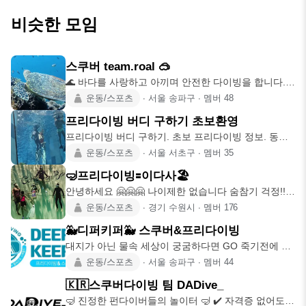
비슷한 모임
스쿠버 team.roal 🥽
🌊 바다를 사랑하고 아끼며 안전한 다이빙을 합니다.🫧
🥽장비를 활용하여
운동/스포츠
∙
서울 송파구
∙
멤버
48
프리다이빙 버디 구하기 초보환영
프리다이빙 버디 구하기. 초보 프리다이빙 정보. 동해
안 프리다이빙. 가평
운동/스포츠
∙
서울 서초구
∙
멤버
35
🤿프리다이빙🟰이다사🏖
안녕하세요 🤗🤗🤗 나이제한 없습니다 숨참기 걱정!!
노노 물공포증 걱정
운동/스포츠
∙
경기 수원시
∙
멤버
176
🐳디퍼키퍼🐳 스쿠버&프리다이빙
대지가 아닌 물속 세상이 궁굼하다면 GO 죽기전에 물
공포증을 떨쳐내보고
운동/스포츠
∙
서울 송파구
∙
멤버
44
🇰🇷스쿠버다이빙 팀 DADive_
🤿 진정한 펀다이버들의 놀이터 🤿 ✔️ 자격증 없어도