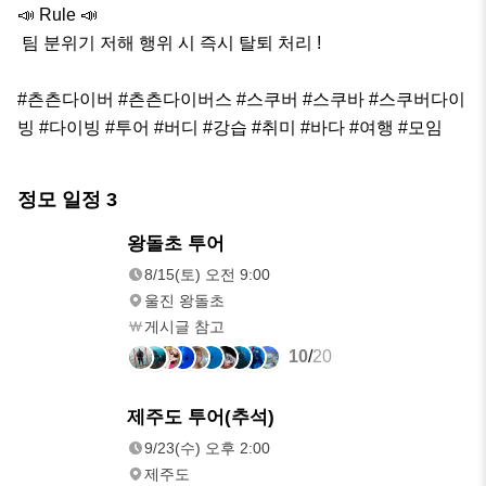
📣 Rule 📣

 팀 분위기 저해 행위 시 즉시 탈퇴 처리 !

#츤츤다이버 #츤츤다이버스 #스쿠버 #스쿠바 #스쿠버다이
빙 #다이빙 #투어 #버디 #강습 #취미 #바다 #여행 #모임
정모 일정
3
8/15(토)
왕돌초 투어
오전 9:00
8/15(토) 오전 9:00
울진 왕돌초
게시글 참고
10
/
20
9/23(수)
제주도 투어(추석)
오후 2:00
9/23(수) 오후 2:00
제주도