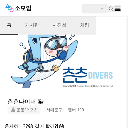
홈
게시판
사진첩
채팅
츤츤다이버 🐳
운동/스포츠
∙
서대문구
∙
멤버
120
혼자하니??🤔  같이 할까?! 🤗
