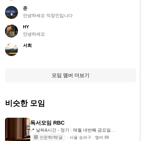
준
안녕하세요 직장인입니다
HY
안녕하세요
서희
모임 멤버 더보기
비슷한 모임
독서모임 RBC
📍 날짜&시간 - 정기 : 매월 네번째 금요일
19:30~21:30 (약
인문학/책/글
∙
서울 송파구
∙
멤버
88