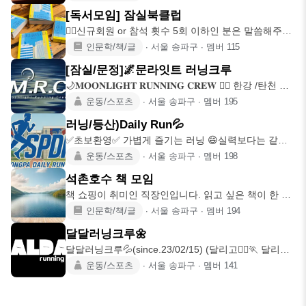
[독서모임] 잠실북클럽
🙋‍♂️신규회원 or 참석 횟수 5회 이하인 분은 말씀해주시
면 자리 열어
인문학/책/글
∙
서울 송파구
∙
멤버
115
[잠실/문정]🌌문라잇트 러닝크루
🌙𝐌𝐎𝐎𝐍𝐋𝐈𝐆𝐇𝐓 𝐑𝐔𝐍𝐍𝐈𝐍𝐆 𝐂𝐑𝐄𝐖 🏃‍♀️ 한강 /탄천 달
빛따
운동/스포츠
∙
서울 송파구
∙
멤버
195
러닝/등산)Daily Run💦
✅초보환영✅ 가볍게 즐기는 러닝 😄실력보다는 같이
뛰는것을 목표로합니다.
운동/스포츠
∙
서울 송파구
∙
멤버
198
석촌호수 책 모임
책 쇼핑이 취미인 직장인입니다. 읽고 싶은 책이 한 가
득인데, 현실은 습
인문학/책/글
∙
서울 송파구
∙
멤버
194
달달러닝크루🌼
달달러닝크루💦(since.23/02/15) (달리고🏃‍♀🏃 달리고
🍻)
운동/스포츠
∙
서울 송파구
∙
멤버
141