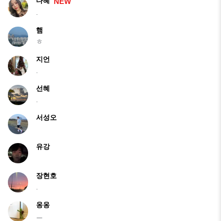
다혜
NEW
.
햄
ㅎ
지언
.
선혜
.
서성오
유강
장현호
.
옹옹
ㅡ