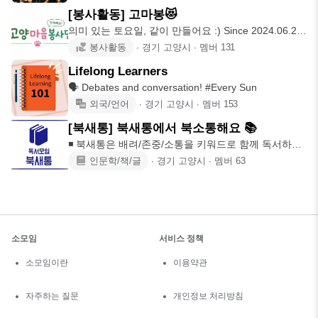
[봉사활동] 고마봉😻
의미 있는 토요일, 같이 만들어요 :) Since 2024.06.22
~
봉사활동
∙
경기 고양시
∙
멤버
131
Lifelong Learners
🗣️ Debates and conversation! #Every Sun
외국/언어
∙
경기 고양시
∙
멤버
153
[북새통] 북새통에서 북소통해요 📚
◾️ 북새통은 배려/존중/소통을 키워드로 함께 독서하고
생각을 공유하고
인문학/책/글
∙
경기 고양시
∙
멤버
63
소모임
서비스 정책
소모임이란
이용약관
자주하는 질문
개인정보 처리방침