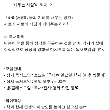
         '배우는 사람'이 되자!💡

『하리(河俐) : 물의 지혜를 배우는 공간』 

서로가 서로의 배경이 되어주는 하리! 

📖 독서하리 

단순히 책을 통해 생각을 공유하는 것을 넘어, 각자의 삶에 
직접적으로 긍정적 영향을 미치도록 돕는 독서모임입니다.

▫️모임안내

• 정기 독서모임 : 토요일 17시 or 일요일 15시 (이후 뒷풀이)

• 상시 독서모임 : 평일 오후 7시30분

• 벙/클래스모임 : 독서•전시•영화•맛집 등🎡

▫️참여대상

• 책과 함께 인생의 해상도를 높이고 싶으신 분🌱
