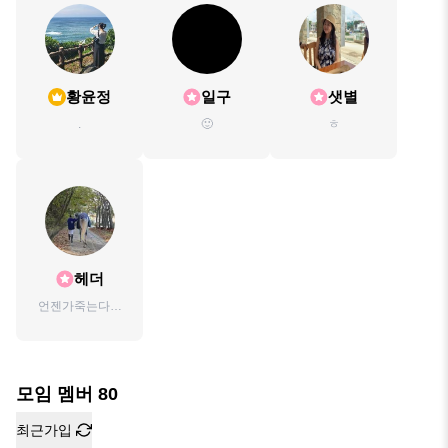
황윤정
일구
샛별
.
🙂
ㅎ
헤더
언젠가죽는다는
것을기억하라💜
모임 멤버
80
최근가입