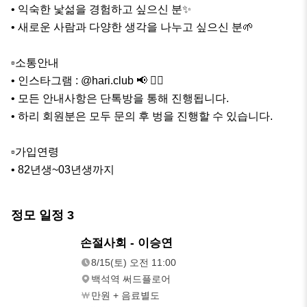
• 익숙한 낯섦을 경험하고 싶으신 분✨

• 새로운 사람과 다양한 생각을 나누고 싶으신 분🌱

▫️소통안내

• 인스타그램 : @hari.club 📢 👆🏻

• 모든 안내사항은 단톡방을 통해 진행됩니다.

• 하리 회원분은 모두 문의 후 벙을 진행할 수 있습니다. 

▫️가입연령 

• 82년생~03년생까지
정모 일정
3
8/15(토)
손절사회 - 이승연
오전 11:00
8/15(토) 오전 11:00
백석역 써드플로어
만원 + 음료별도