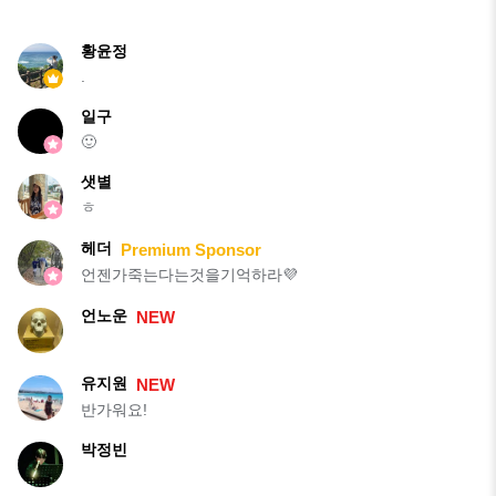
황윤정
.
일구
🙂
샛별
ㅎ
헤더
Premium Sponsor
언젠가죽는다는것을기억하라💜
언노운
NEW
유지원
NEW
반가워요!
박정빈