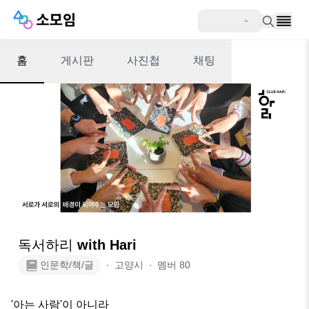
홈
게시판
사진첩
채팅
독서하리 with Hari
인문학/책/글
∙
고양시
∙
멤버
80
'아는 사람'이 아니라
