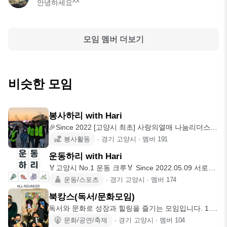
안녕하세요^^
모임 멤버 더보기
비슷한 모임
봉사하리 with Hari
🎉Since 2022 [고양시 최초] 사랑의열매 나눔리더스클
럽 🍒 [20
봉사활동
∙
경기 고양시
∙
멤버
191
운동하리 with Hari
🏅고양시 No.1 운동 크루🏅 Since 2022.05.09 서로가
서로
운동/스포츠
∙
경기 고양시
∙
멤버
174
북캉스(독서/문화모임)
독서와 문화로 성장과 힐링을 즐기는 모임입니다. 1.
북캉스(Book
문화/공연/축제
∙
경기 고양시
∙
멤버
104