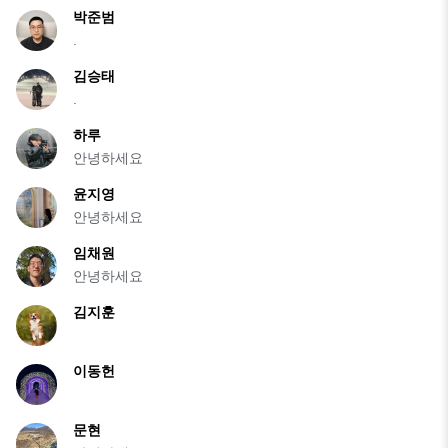
박준범
.
김승태
.
하루
안녕하세요
윤지영
안녕하세요
임채원
안녕하세요
김지훈
이동헌
문현