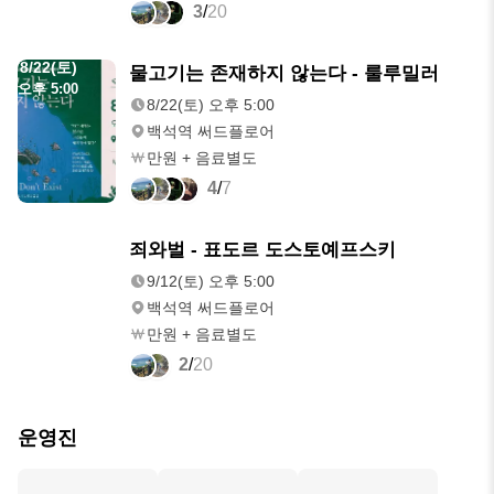
3
/
20
8/22(토)
물고기는 존재하지 않는다 - 룰루밀러
오후 5:00
8/22(토) 오후 5:00
백석역 써드플로어
만원 + 음료별도
4
/
7
9/12(토)
죄와벌 - 표도르 도스토예프스키
오후 5:00
9/12(토) 오후 5:00
백석역 써드플로어
만원 + 음료별도
2
/
20
운영진