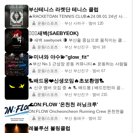
부산테니스 라켓단 테니스 클럽
🔥RACKETDAN TENNIS CLUB🔥24.08.01 24년 사상
구
운동/스포츠
∙
부산 사하구
∙
멤버
120
🧗🏻‍♀️새벽(SAEBYEOK)
🌘 새벽 saebyoek 🌘 부산을 중심으로 움직이는 클라
이밍 모임
운동/스포츠
∙
부산 부산진구
∙
멤버
18
💫미녀와 야수💫"glow_fit"
🔥부산 No.1 근성장 운동 커뮤니티🔥 운동하는 사람들
운동/스포츠
∙
부산 부산진구
∙
멤버
67
🏸배드몽❤️신생모임🔥초보환영🏸
🔥 신규 멤버 모집 중 🔥 🏸 배드몽 | 배드민턴의 꿈을
꾸는 자 ⭐
운동/스포츠
∙
부산 부산진구
∙
멤버
215
🌊ON:FLOW '온천천 러닝크루'
ON:FLOW Oncheoncheon Running Crew 온천천을
운동/스포츠
∙
부산 동래구
∙
멤버
32
레볼루션 볼링클럽