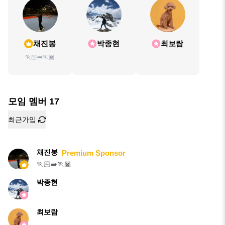
채진봉
박종현
최보람
🏃🏻‍➡️🏃🏿
모임 멤버
17
최근가입
채진봉
Premium Sponsor
🏃🏻‍➡️🏃🏿
박종현
최보람