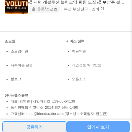
🎳 서면 레볼루션 볼링모임 회원 모집 🎳 ❤️상주 볼링
장 : 서면로볼링
운동/스포츠
∙
부산 부산진구
∙
멤버
21
소모임
서비스 정책
소모임이란
이용약관
자주하는 질문
개인정보 처리방침
블로그
오픈소스
(주)프렌즈큐브
대표: 김영민 | 사업자번호: 129-86-64139
통신판매업 신고번호: 2014-경기성남-1490
고객센터: help@friendscube.com (청소년보호책임자: 한민균)
공유하기
앱에서 보기