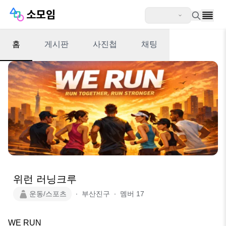
홈
게시판
사진첩
채팅
위런 러닝크루
운동/스포츠
∙
부산진구
∙
멤버
17
WE RUN
