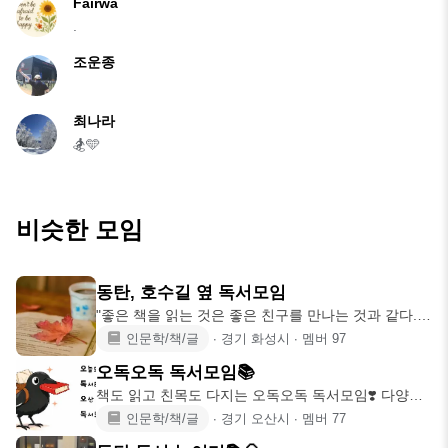
Fairwa
.
조운종
최나라
🏂🩵
비슷한 모임
동탄, 호수길 옆 독서모임
"좋은 책을 읽는 것은 좋은 친구를 만나는 것과 같다."
동탄 독서 모
인문학/책/글
∙
경기 화성시
∙
멤버
97
오독오독 독서모임📚
책도 읽고 친목도 다지는 오독오독 독서모임❣️ 다양한
책, 모두 어떤 생
인문학/책/글
∙
경기 오산시
∙
멤버
77