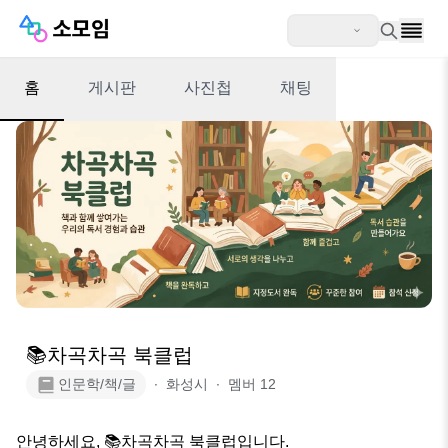
홈
게시판
사진첩
채팅
📚차곡차곡 북클럽
인문학/책/글
∙
화성시
∙
멤버
12
안녕하세요, 📚차곡차곡 북클럽입니다.
