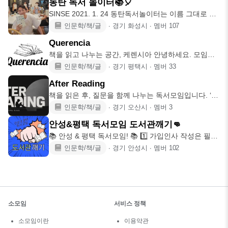
동탄 독서 놀이터📚🎈
SINSE 2021. 1. 24 동탄독서놀이터는 이름 그대로 책
을 매
인문학/책/글
∙
경기 화성시
∙
멤버
107
Querencia
책을 읽고 나누는 공간, 케렌시아 안녕하세요. 모임장
손은혜입니다. Q
인문학/책/글
∙
경기 평택시
∙
멤버
33
After Reading
책을 읽은 후, 질문을 함께 나누는 독서모임입니다. ‘나
는 왜 이렇게
인문학/책/글
∙
경기 오산시
∙
멤버
3
안성&평택 독서모임 도서관깨기👊
📚 안성 & 평택 독서모임! 📚 1️⃣ 가입인사 작성은 필수!
2️⃣ 모
인문학/책/글
∙
경기 안성시
∙
멤버
102
소모임
서비스 정책
소모임이란
이용약관