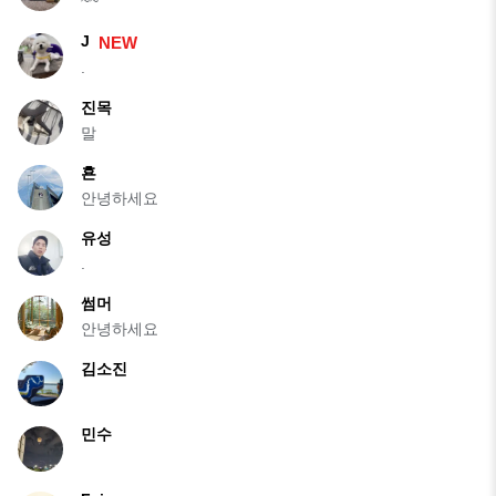
~~
J
NEW
.
진목
말
횬
안녕하세요
유성
.
썸머
안녕하세요
김소진
민수