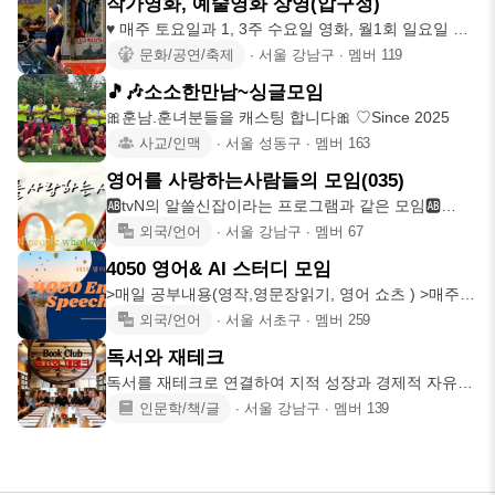
작가영화, 예술영화 상영(압구정)
♥ 매주 토요일과 1, 3주 수요일 영화, 월1회 일요일 오
페라 실황상
문화/공연/축제
∙
서울 강남구
∙
멤버
119
🎵🎶소소한만남~싱글모임
🎀훈남.훈녀분들을 캐스팅 합니다🎀 ♡Since 2025
사교/인맥
∙
서울 성동구
∙
멤버
163
영어를 사랑하는사람들의 모임(035)
🆎️tvN의 알쓸신잡이라는 프로그램과 같은 모임🆎️
🔆Since 20
외국/언어
∙
서울 강남구
∙
멤버
67
4050 영어& AI 스터디 모임
>매일 공부내용(영작,영문장읽기, 영어 쇼츠 ) >매주 2
번의 영어 토론
외국/언어
∙
서울 서초구
∙
멤버
259
독서와 재테크
독서를 재테크로 연결하여 지적 성장과 경제적 자유를
만들어가는 북클럽 "
인문학/책/글
∙
서울 강남구
∙
멤버
139