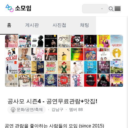
홈
게시판
사진첩
채팅
공사모 시즌4 - 공연무료관람+맛집!
문화/공연/축제
∙
강남구
∙
멤버
88
공연 관람을 좋아하는 사람들의 모임 (since 2015)
