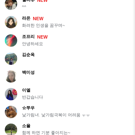
NEW
^^
라온
NEW
화려한 인생을 꿈꾸며~
조프리
NEW
안녕하세요
김순옥
백미성
이엘
반갑습니다
☆쭈우
낯가림녀. 낯가림극복이 어려움 ㅜㅜ
소율
함께 하면 기분 좋아지는~