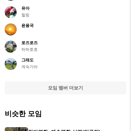
유아
힐링
윤용국
로즈로즈
하하호호
그래도
계속가라
모임 멤버 더보기
비슷한 모임