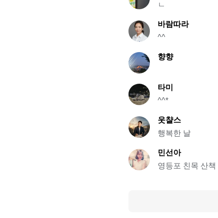
ㄴ
바람따라
^^
향향
타미
^^*
웃챨스
행복한 날
민선아
영등포 친목 산책