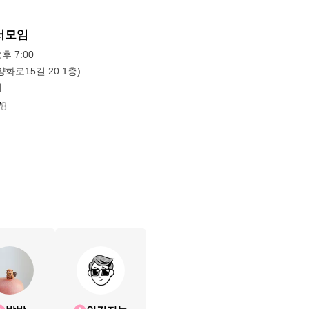
서모임
오후 7:00
화로15길 20 1층)
비
/
8