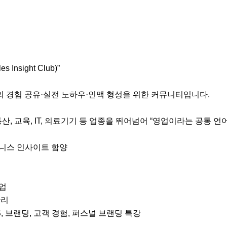
nsight Club)”

의 경험 공유·실전 노하우·인맥 형성을 위한 커뮤니티입니다.

 부동산, 교육, IT, 의료기기 등 업종을 뛰어넘어 “영업이라는 공통
니스 인사이트 함양

업

리

S, 브랜딩, 고객 경험, 퍼스널 브랜딩 특강
