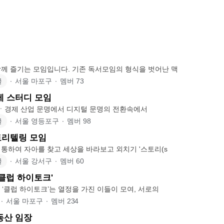
께 즐기는 모임입니다. 기존 독서모임의 형식을 벗어난 맥
글
∙
서울 마포구
∙
멤버
73
제 스터디 모임
AI , 기후와 미래ㆍ경제 산업 문명에서 디지털 문명의 전환속에서
글
∙
서울 영등포구
∙
멤버
98
토리텔링 모임
자유롭게 독서를 통하여 자아를 찾고 세상을 바라보고 외치기 '스토리(s
글
∙
서울 강서구
∙
멤버
60
'클럽 하이토크'
<클럽 하이토크> ‘클럽 하이토크’는 열정을 가진 이들이 모여, 서로의
∙
서울 마포구
∙
멤버
234
동산 임장