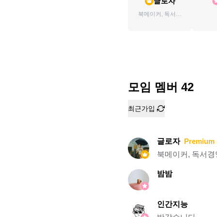
글로자
북메이커, 독서경
영 컨설턴트
모임 멤버
42
최근가입
글로자
Premium 
북메이커, 독서경
밤밤
인간지능