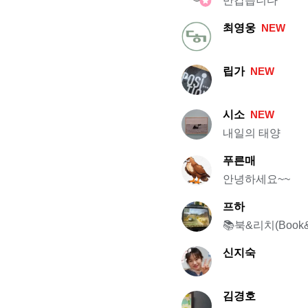
반갑습니다
최영웅
NEW
립가
NEW
시소
NEW
내일의 태양
푸른매
안녕하세요~~
프하
📚북&리치(Boo
신지숙
김경호