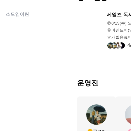
8/19(수)
소모임이란
세일즈 독
오후 7:00
8/19(수) 
마인드비(양
개별음료
4
운영진