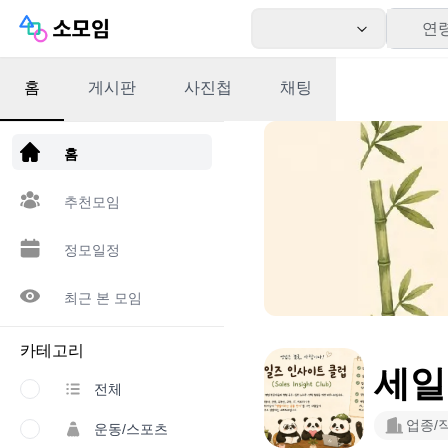
연
홈
게시판
사진첩
채팅
앱 다운로드
홈
추천모임
정모일정
최근 본 모임
카테고리
세일
전체
업종/
운동/스포츠