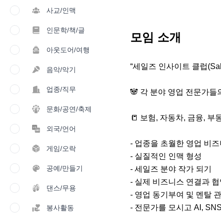
사교/인맥
인문학/책/글
모임 소개
아웃도어/여행
“세일즈 인사이트 클럽(Sales I
음악/악기
업종/직무
🐼 각 분야 영업 전문가들
문화/공연/축제
📒 보험, 자동차, 금융,
외국/언어
- 업종을 초월한 영업 비즈
게임/오락
- 실질적인 인맥 형성

공예/만들기
- 세일즈 분야 작가 되기

- 실제 비즈니스 연결과 협
댄스/무용
- 영업 동기부여 및 멘탈 관
- 전문가를 모시고 AI, SN
봉사활동