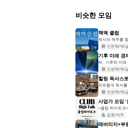
비슷한 모임
책맥 클럽
독서와 맥주를 함
인문학/책/
기후 미래 경
인문학/책/
힐링 독서스
인문학/책/
사업가 모임 
업종/직무
레버리지+부