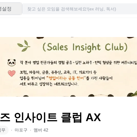
령설정
즈 인사이트 클럽 AX
직무
∙
마포구
∙
멤버
42