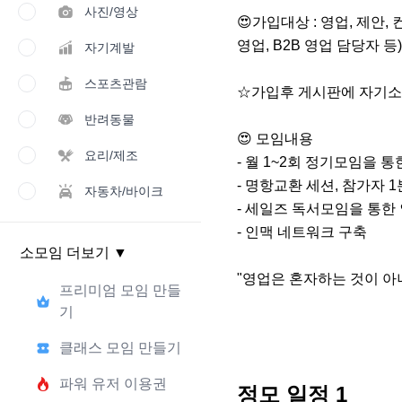
사진/영상
😍가입대상 : 영업, 제안,
영업, B2B 영업 담당자 등)

자기계발
스포츠관람
☆가입후 게시판에 자기소
반려동물
😍 모임내용

요리/제조
- 월 1~2회 정기모임을 통
- 명항교환 세션, 참가자 1
자동차/바이크
- 세일즈 독서모임을 통한 
- 인맥 네트워크 구축

소모임 더보기
▼
"영업은 혼자하는 것이 아
프리미엄 모임 만들
기
클래스 모임 만들기
파워 유저 이용권
정모 일정
1