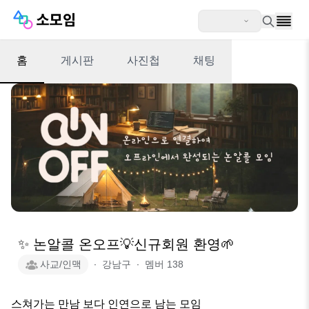
홈
게시판
사진첩
채팅
✨ 논알콜 온오프💡신규회원 환영🌱
사교/인맥
∙
강남구
∙
멤버
138
스쳐가는 만남 보다 인연으로 남는 모임
