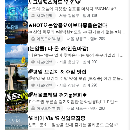
시그널🪐스쳐도 '인연'🌿
서로의 오늘에 따뜻한 쉼표를 더하다 *SIGNAL🌿* 🌱
Since 2
사교/인맥
∙
서울 강남구
∙
멤버
119
🔥HOT🎈논알콜🎈이보다좋을순없다
📣 신입 위주의 ♥완벽한♥ 모임 📣 편가르기 없는 ♥화합
의♥ 모임 📣 서
아웃도어/여행
∙
서울 성동구
∙
멤버
203
[논알콜] 다 온 🌿(인원마감)
"다온"은 ‘좋은 일이 찾아온다’는 뜻의 순우리말입니다.
이곳에서 좋은
사교/인맥
∙
서울 용산구
∙
멤버
200
🌈평일 브런치 & 주말 맛집
🌈평일 낮 브런치 주말 맛집 모임 [모집중] 이런 분들
가입 환영 -
사교/인맥
∙
서울 강남구
∙
멤버
298
🌈서울트레일 걷기ஐ문화🍀
🚩수도권 푸른숲 걷기& 힙한 문화살롱🙋🙋‍♀️ 🚩인스타:
seoultra
아웃도어/여행
∙
서울 서초구
∙
멤버
293
🫧 비아 Via 🫧 신입모집중
친목 · 문화 · 일상을 함께 즐기는 올라운드 모임 🌱