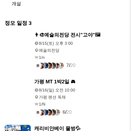
      개설
정모 일정
3
8/15(토)
👨‍🎨예술의전당 전시"고야"🖼️
오후 3:00
8/15(토) 오후 3:00
예술의전당
1/n
7
/
20
8/16(일)
가평 MT 1박2일 🚘
오전 10:00
8/16(일) 오전 10:00
가평 펜션 독채
1/N
6
/
20
8/17(월)
캐리비안베이 물벙💦