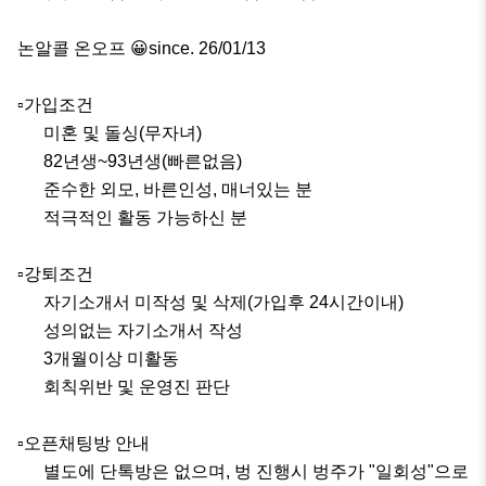
논알콜 온오프 😀since. 26/01/13

▫️가입조건

      미혼 및 돌싱(무자녀)

      82년생~93년생(빠른없음)

      준수한 외모, 바른인성, 매너있는 분

      적극적인 활동 가능하신 분

▫️강퇴조건

      자기소개서 미작성 및 삭제(가입후 24시간이내)

      성의없는 자기소개서 작성

      3개월이상 미활동

      회칙위반 및 운영진 판단

▫️오픈채팅방 안내

      별도에 단톡방은 없으며, 벙 진행시 벙주가 "일회성"으로 
