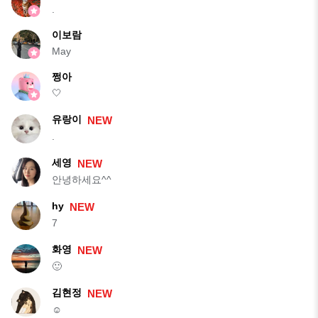
.
이보람
May
쩡아
🤍
유랑이
NEW
.
세영
NEW
안녕하세요^^
hy
NEW
7
화영
NEW
🙂
김현정
NEW
☺️