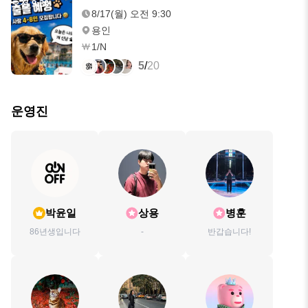
오전 9:30
8/17(월) 오전 9:30
용인
1/N
5
/
20
운영진
박윤일
상용
병훈
86년생입니다
-
반갑습니다!