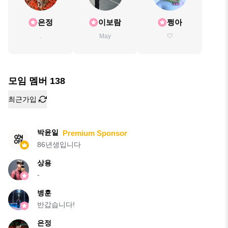
은정
이보람
쩡아
.
May
🤍
모임 멤버
138
최근가입
박윤일
Premium Sponsor
86년생입니다
상용
-
병훈
반갑습니다!
은정