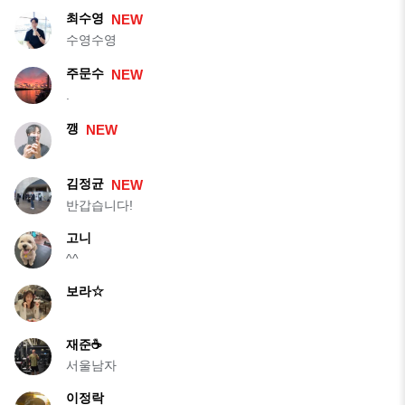
최수영
NEW
수영수영
주문수
NEW
.
깽
NEW
김정균
NEW
반갑습니다!
고니
^^
보라☆
재준☕️
서울남자
이정락