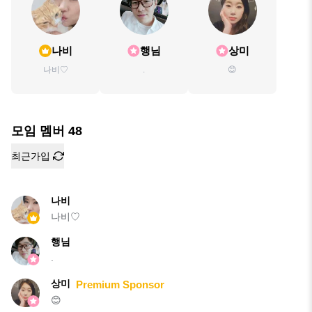
나비
행님
상미
나비♡
.
😊
모임 멤버
48
최근가입
나비
나비♡
행님
.
상미
Premium Sponsor
😊