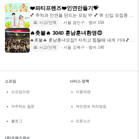
❤️파티프렌즈❤️인연만들기💝
💕 추억과 인연을 만드는 모임 🫶 💕 🌸 신입 모집중 👫
훈남&훈녀 대
사교/인맥
∙
서울 광진구
∙
멤버
158
🔥촛불🔥 3040 훈남훈녀환영😍
🔥촛불🔥 훈남훈녀모집!! 지치고 힘들때 내게 기대🎵
언제나 니곁에 서
사교/인맥
∙
서울 강북구
∙
멤버
148
소모임
서비스 정책
소모임이란
이용약관
자주하는 질문
개인정보 처리방침
블로그
오픈소스
(주)프렌즈큐브