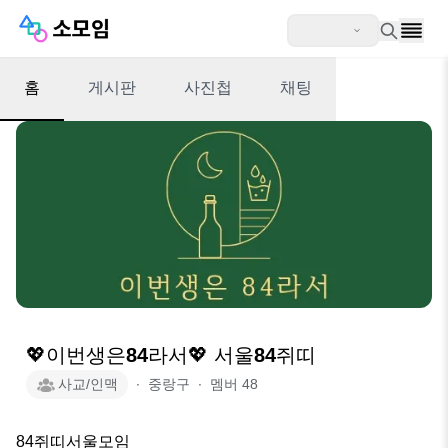
홈
게시판
사진첩
채팅
💖이번생은84라서💖 서울84쥐띠
사교/인맥
∙
중랑구
∙
멤버
48
84쥐띠서울모임
