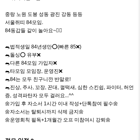
중랑 노원 도봉 성동 광진 강동 등등

서울쥐띠 84모임.

84동갑들 같이 놀아요~👍🏻

🐀법적생일 84년생만⭕(빠른 85❌)

🐀돌싱⭕ 유부❌

🐀다른 84모임 가입자❌

🐀타모임 모임장, 운영진❌

🐀84는 모두 친구니깐 반말로!

🐀진상, 주사, 꼬장, 꼰대, 껄떡새, 심한 스킨쉽, 파이터, 허언
증, 성격파탄자 모두 걸러요...^^

🌼가입 후 자소서 1시간 이내 작성+단톡참여 필수🌼

🌼자소서는 탈퇴시까지 삭제 금지🌼

🌼운영회칙 필독+1개월간 오프 미참여시 강퇴🌼