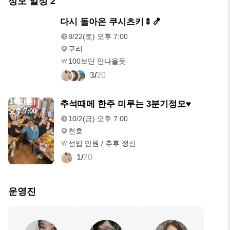
정모 일정
2
8/22(토)
다시 돌아온 쿠시츠키🍢🍤
오후 7:00
8/22(토) 오후 7:00
구리
100보단 안나올듯
3
/
20
10/2(금)
추석때메 한주 미루는 3분기정모♥️
오후 7:00
10/2(금) 오후 7:00
천호
선입 만원 / 추후 정산
1
/
20
운영진