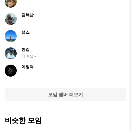
김복남
섭스
!
한길
에이요~
이정탁
모임 멤버 더보기
비슷한 모임