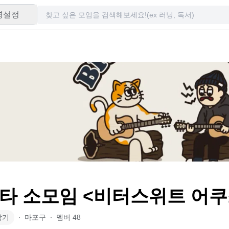
령설정
타 소모임 <비터스위트 어쿠
악기
∙
마포구
∙
멤버
48