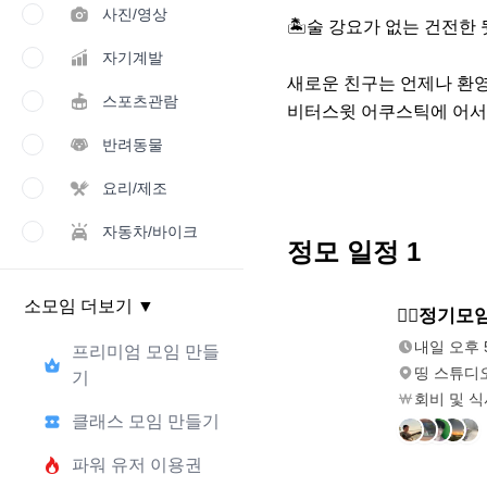
사진/영상
🏝️술 강요가 없는 건전한
자기계발
새로운 친구는 언제나 환영인
스포츠관람
비터스윗 어쿠스틱에 어서
반려동물
요리/제조
자동차/바이크
정모 일정
1
소모임 더보기
▼
모레
🤸‍♂️정기모임
오후 5:00
내일 오후 5
프리미엄 모임 만들
띵 스튜디
기
회비 및 
클래스 모임 만들기
파워 유저 이용권