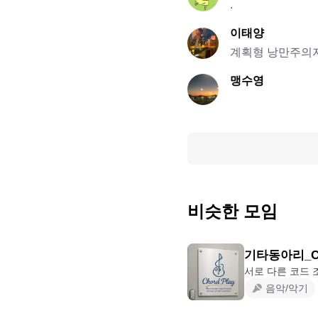
.
이태양
계획형 낭만주의
맹수영
비슷한 모임
기타동아리_Cho
음악/악기