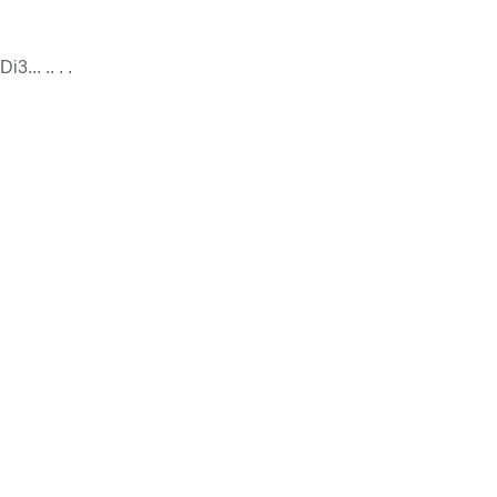
Di3... .. . .