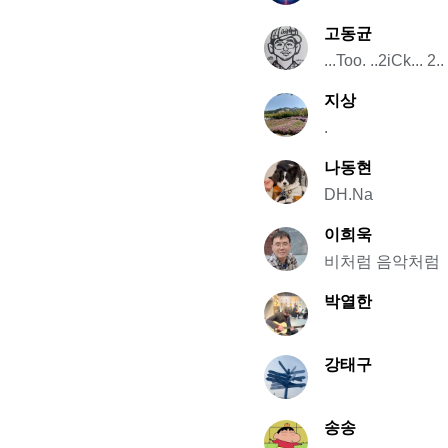
고동균
...Too. ..2iCk... 2.. 
지상
.
나동현
DH.Na
이희욱
비처럼 음악처럼
박열한
강태구
송송