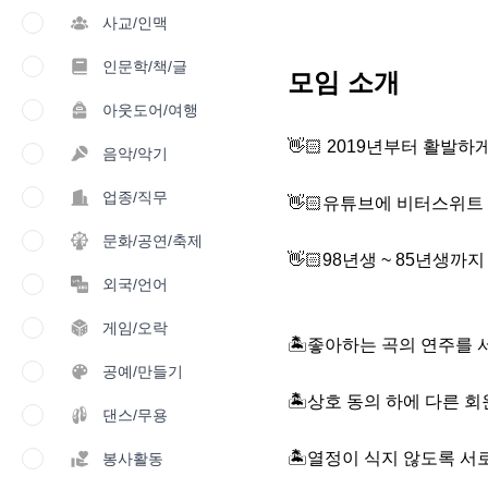
사교/인맥
인문학/책/글
모임 소개
아웃도어/여행
👋🏻 2019년부터 활발하게
음악/악기
업종/직무
👋🏻유튜브에 비터스위트 어쿠
문화/공연/축제
👋🏻98년생 ~ 85년생까
외국/언어
게임/오락
🏝️좋아하는 곡의 연주를 
공예/만들기
🏝️상호 동의 하에 다른 
댄스/무용
🏝️열정이 식지 않도록 서로
봉사활동