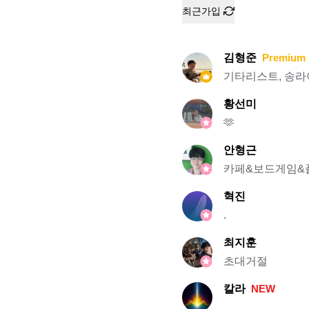
최근가입
김형준
Premium 
기타리스트, 송라
황선미
🫶
안형근
카페&보드게임&
혁진
.
최지훈
초대거절
칼라
NEW