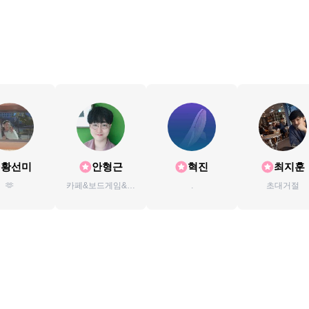
황선미
안형근
혁진
최지훈
🫶
카페&보드게임&플
.
초대거절
스&맛집 처돌이