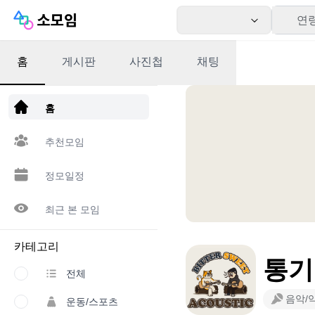
연
홈
게시판
사진첩
채팅
앱 다운로드
홈
추천모임
정모일정
최근 본 모임
카테고리
통기
전체
음악/
운동/스포츠