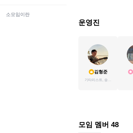
소모임이란
운영진
김형준
기타리스트, 송라
이터, 오디오 엔지
니어
모임 멤버
48