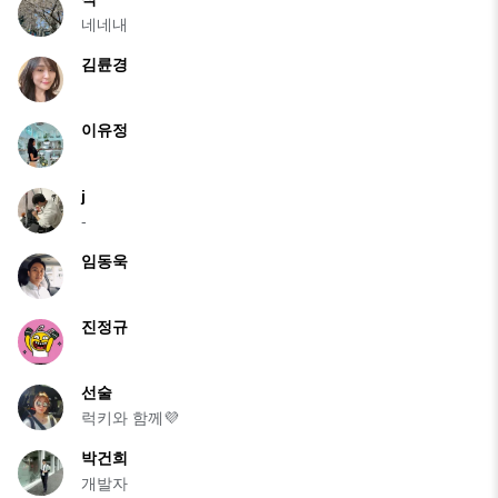
네네내
김륜경
이유정
j
-
임동욱
진정규
선술
럭키와 함께💜
박건희
개발자