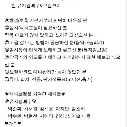
      현 뮤지컬배우&보컬코치

🤩발성/호흡 기본기부터 탄탄히 배우실 분

😊음치/박치교정이 필요하신 분

💜목 아프지 않게 말하고, 노래하고싶으신 분

😎고음 잘 내는 방법이 궁금하신 분(음역대늘리기)

😍말하듯이 편하게 노래하고 싶으신 분(뮤지컬보컬)

😐작곡가의 의도를 이해하고 자기화해서 표현 해보고 싶으
신 분

😊보컬학원도 다녀봤지만 늘지 않았던 분

🥰취미, 입시, 전공, 단기적목표(오디션,축가)

💙제니보컬을 거쳐간 제자들💙

💜뮤지컬배우💜

 : 박준휘, 차서원, 김채윤, 이지안, 김소희

   박수민, 박현선, 서해영, 김혜상, 이슬아 등

❤가수❤
