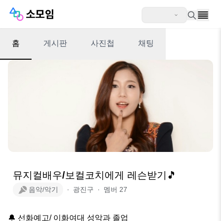
홈
게시판
사진첩
채팅
뮤지컬배우/보컬코치에게 레슨받기🎵
음악/악기
∙
광진구
∙
멤버
27
🔔 선화예고/ 이화여대 성악과 졸업
