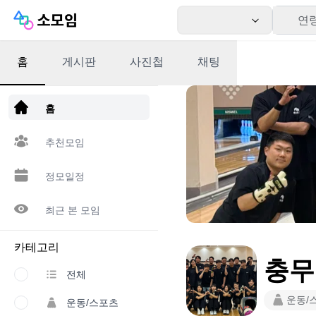
연
홈
게시판
사진첩
채팅
앱 다운로드
홈
추천모임
정모일정
최근 본 모임
카테고리
충무
전체
운동/
운동/스포츠