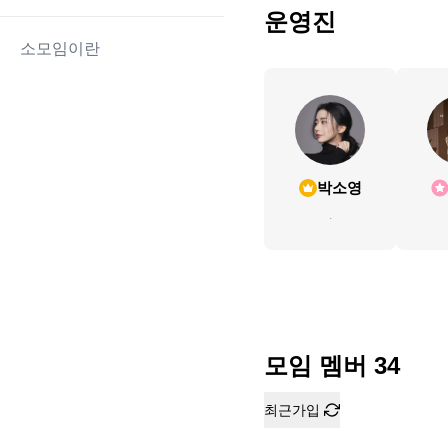
운영진
소모임이란
박소영
.
모임 멤버
34
최근가입