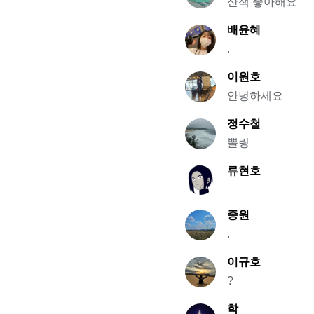
산책 좋아해요
배윤혜
.
이원호
안녕하세요
정수철
뽈링
류현호
종원
.
이규호
?
학