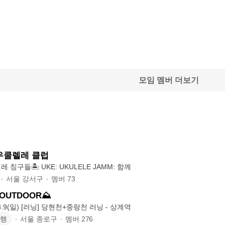
모임 멤버 더보기
 우쿨렐레 클럽
우리 동네 우쿨렐레 칭구들🏝️ UKE: UKULELE JAMM: 함께
∙
서울 강서구
∙
멤버
73
OUTDOOR⛰️
8.9(일) [러닝] 당현천+중랑천 러닝 - 상계역
여행
∙
서울 종로구
∙
멤버
276