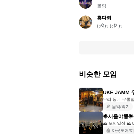
볼링
홍다희
(งᐛ)ว (งᐖ )ว
비슷한 모임
UKE JAMM
음악/악기
🌟서울야행🌟
⛰️ 모임일정 ⛰️ 
아웃도어/