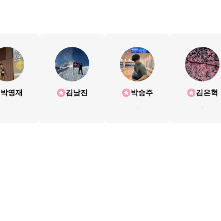
박영재
김남진
박승주
김은혁
.
.