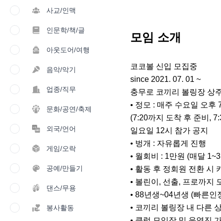
사교/인맥
인문학/책/글
모임 소개
아웃도어/여행
코코볼 신입 모집중

음악/악기
since 2021. 07. 01 ~

업종/직무
충무로 코끼리 볼링장 상주
• 정모 : 매주 수요일 오후 7:
문화/공연/축제
(7:20까지 도착 후 준비, 7
외국/언어
일요일 12시 참가 공지

• 벙개 : 자유롭게 진행

게임/오락
• 월회비 : 1만원 (매달 1~3
공예/만들기
• 활동 후 정회원 전환 시 
• 볼린이, 선출, 프로까지 
댄스/무용
• 88년생~04년생 (빠른인정
• 코끼리 볼링장 내 다른 상
봉사활동
• 클럽 모임장 및 운영진 가