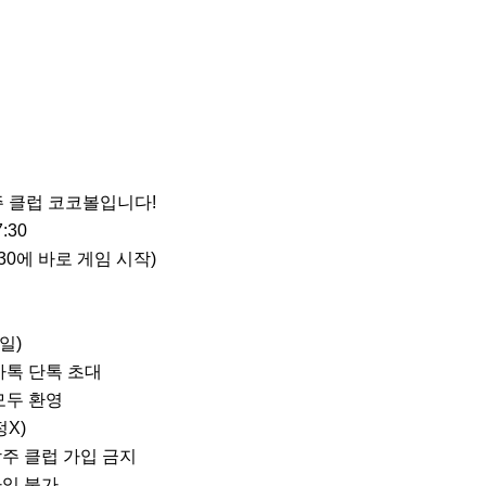
 클럽 코코볼입니다!

30

:30에 바로 게임 시작) 

일)

카톡 단톡 초대

모두 환영

X)

주 클럽 가입 금지

입 불가
