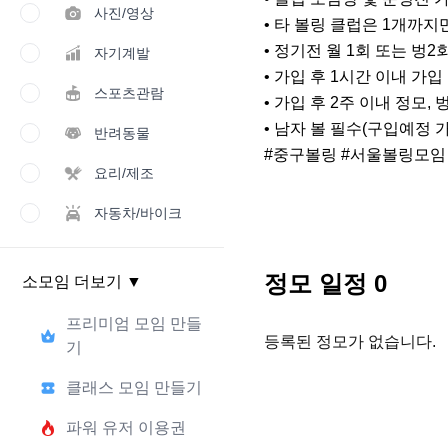
사진/영상
• 타 볼링 클럽은 1개까지만
• 정기전 월 1회 또는 벙2회
자기계발
• 가입 후 1시간 이내 가입
스포츠관람
• 가입 후 2주 이내 정모, 
• 남자 볼 필수(구입예정 가능
반려동물
#중구볼링 #서울볼링모임 
요리/제조
자동차/바이크
정모 일정
0
소모임 더보기
▼
프리미엄 모임 만들
등록된 정모가 없습니다.
기
클래스 모임 만들기
파워 유저 이용권