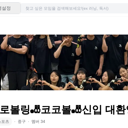
령설정
로볼링🎳코코볼🎳신입 대환
스포츠
∙
중구
∙
멤버
34