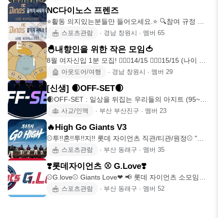
NC다이노스 프렌즈
⭐️활동 의지있는분들만 들어오세요.⭐️ 🔍참여 규정 전
반기 단관 1경기
스포츠관람
∙
경남 창원시
∙
멤버
65
🐣내향인을 위한 작은 모임🍅
8월 여자신입 1분 모집! 🙋🏻‍♀️14/15 🙋🏻‍♂️15/15 (나이 제
한 92년생~0
아웃도어/여행
∙
경남 창원시
∙
멤버
29
[신생] 🌒OFF-SET🌒
🌒OFF-SET : 일상을 뒤집는 우리들의 아지트 (95~04)
"오프라인에서 한 세트가
사교/인맥
∙
부산 부산진구
∙
멤버
23
🔥High Go Giants V3
⚾️투!!혼!!투!!지!! 롯데 자이언츠 직관/티관/원정⚾️ "너
희들이 좋아서 응원하는게
스포츠관람
∙
부산 동래구
∙
멤버
35
❣️롯데자이언츠 ⚾️ G.Love❣️
⚾️G.love⚾️ Giants Love❤ 📢 롯데 자이언츠 소모임
NO.1 글럽에 오신
스포츠관람
∙
부산 동래구
∙
멤버
52