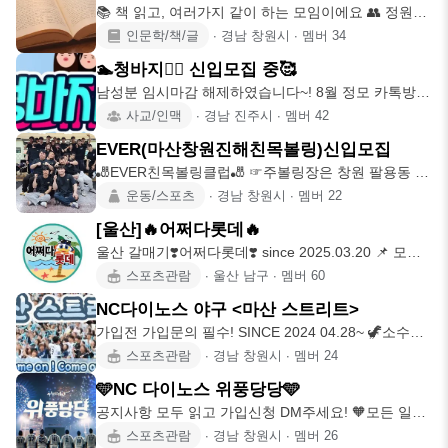
📚 책 읽고, 여러가지 같이 하는 모임이에요 👥 정원
35명 (모임 활성화를 위해 여1
인문학/책/글
∙
경남 창원시
∙
멤버
34
🏊청바지🏊‍♀ 신입모집 중🥰
남성분 임시마감 해제하였습니다~! 8월 정모 카톡방
투표 중!! 여러가지 재미있는 모임
사교/인맥
∙
경남 진주시
∙
멤버
42
EVER(마산창원진해친목볼링)신입모집
🎳EVER친목볼링클럽🎳 ☞주볼링장은 창원 팔용동 탑
볼링장 입니다. 볼링 배우고 싶으신 초보
운동/스포츠
∙
경남 창원시
∙
멤버
22
[울산]🔥어쩌다롯데🔥
울산 갈매기❣️어쩌다롯데❣️ since 2025.03.20 📌 모임
이 만들어진 이유 울
스포츠관람
∙
울산 남구
∙
멤버
60
NC다이노스 야구 <마산 스트리트>
가입전 가입문의 필수! SINCE 2024 04.28~ 🦖소수이
지만 다수보다 더 큰목소
스포츠관람
∙
경남 창원시
∙
멤버
24
🩵NC 다이노스 위풍당당🩵
공지사항 모두 읽고 가입신청 DM주세요! 🧡모든 일정
은 시즌권 예매일 8일 전 참석마감
스포츠관람
∙
경남 창원시
∙
멤버
26