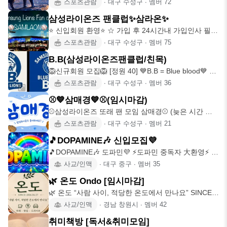
(공지
스포츠관람
∙
대구 수성구
∙
멤버
72
삼성라이온즈 팬클럽✨️삼라온✨️
⭐️ 신입회원 환영⭐️ ☆ 가입 후 24시간내 가입인사 필수
작성 ☆ 가입 후 공지사항 꼭
스포츠관람
∙
대구 수성구
∙
멤버
75
B.B(삼성라이온즈팬클럽/친목)
🦁신규회원 모집🦁 [정원 40] 💙B.B = Blue blood💙 ㄴ
문의는 D
스포츠관람
∙
대구 수성구
∙
멤버
36
⚾💙️삼매경💙⚾️(임시마감)
⚾️삼성라이온즈 또래 팬 모임 삼매경⚾️ (늦은 시간 가
입 자제 부탁드려요) Since
스포츠관람
∙
대구 수성구
∙
멤버
21
🎵DOPAMINE🎶 신입모집💜
🎵DOPAMINE🎶 도파민💜 ⚡️도파민 중독자 大환영⚡️ ⚡️
진짜 텃새없는모임
사교/인맥
∙
대구 중구
∙
멤버
35
🌿 온도 Ondo [임시마감]
🌿 온도 “사람 사이, 적당한 온도에서 만나요” SINCE
2026.04.27 가볍게 만
사교/인맥
∙
경남 창원시
∙
멤버
42
취미책방 [독서&취미모임]