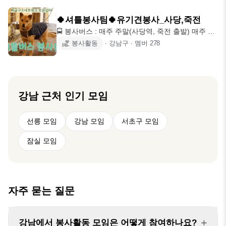
요 ☆국내 최대 유기견 봉사인원 모임 가입후 카톡
에버 활동 1. 매주 주말 봉사(파주, 오산 카풀로 이
id: nowlove로 카톡주시면 되겠습니다.☆ Since
동) 2.
🍀셔틀봉사팀🍀유기견봉사_사당,죽전
2016 08 20 -오프라인 봉사모임중 가장많은 인원이
🚍 봉사버스 : 매주 주말(사당역, 죽전 출발) 매주 주
참가하여 봉사를 하고있는 봉사모임입니다. -별부름
말 유기견 보호소로 봉사가기 위해 봉사셔틀버스를
봉사활동
∙
강남구
∙
멤버
278
인스타 공지사항이나 카톡을 통해 봉사신청을 받고
운행하고 있어요😆 (봉사 공지는 게시판을 확인해주
있습니다 -봉사신청이 간단합니다. -차량픽업을 통
세요!) --- 📣 친목보다는 정말 봉사하고 싶은 사람들
해 봉사이동이 편리합니다. 🌠별부름은 사람과의 교
위주입니다🐶 강아지와 봉사에만 집중할수 있는 마
류(여행,
음 편한 분위기❤️ 봉사로 힐링하세요💕 ✅️ 후원받은
승합차량으로 10~15명 정도 가는거라 자차로 피곤
강남
근처 인기 모임
하게 운전해서 가거나 남의차 얻어탈 필요 없어용 ✅️
인스타 @brn_boeun (비구협 보은쉼터 공식 홍보계
선릉 모임
강남 모임
서초구 모임
정) 계정에서 쉼터 아이들 임보입양 홍보글과 봉사
후기 등을
잠실 모임
자주 묻는 질문
+
강남에서 봉사활동 모임은 어떻게 참여하나요?