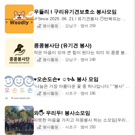
증빙서류: 학생 혹은 워킹 비자/졸업증명서/재직증
구 아동돌봄 봉사활동 ✅️ 봉사시간 안내
명서 그 외 서류는 임원 회의 후 승인 2. 8090년대생
우들리 I 구리유기견보호소 봉사모임
(직장인, 대학원생이상) 3. 사회에 봉사하며 본인의
🎉Since 2025. 06. 21 / 유기견봉사 🕑반복되는 지
일에대한 사명을 가지고 최선을 다하시는 분들
루한 일상에서 벗어나 새로운 사람들도 만나고 기분
봉사활동
∙
강남구
∙
멤버
259
⭐️Insta: @seoul.gia.rotary 🙋‍♀️ 봉사활동/모임 2026
전환도 하고 싶은데 그런 곳이 있을까?!🤔 🌳상쾌한
년 일정 ⭐️게시판 공지참조⭐️
숲 향기 맡으며 귀여운 강아지와 산책하며 힐링해
보세요🥰 (🐈고양이도 있어요😉) 🐶 우들리 | Wood
콩콩봉사단 (유기견 봉사)
+ Friendly 숲속에서 유기견과 친구하자는 뜻입니
작은 마음이 모여 큰 힘이 된다는 의미 의 콩콩 봉사
다. ⭐️우들리는 이런 모임이에요⭐️ 📍누가 와도 적응
단 입니다 💕 🐶🫶🏻🐶 쓰레기 줄이기를 지향합니다
봉사활동
∙
강남구
∙
멤버
248
할 수 있는 분위기👍 📍30분간의 신나는 드라이브🚘
서울 경기 지역 도움이 필요한 보호소 어디든 가요
📍점심은 구리에서 맛집 탐방🍜 📍봉사 후 유대감을
💌 봉사 신청이 간단하고 차량 픽업이 가능합니다
쌓는 뒤풀이 진행🎉 📍공지카톡방, 친목카톡방 운영
식사시 15000원 봉사만 진행시 5000원 모든 비용은
🗓️
♥오손도손♥ ☺✨♿ 봉사 모임
투명하게 공개되며 남은금액 전액 기부됩니다✨ 봉
"나눔은 가장 아름다운 꽃 중 하나입니다." "봉사" 국
사 가입 문의 소모임 : 콩콩봉사단 카카오톡 오픈채
가나 사회 또는 남을 위하여 자신의 힘을 바쳐 애씀.
봉사활동
∙
서초구
∙
멤버
186
팅 : 콩콩봉사단 카카오톡 아이디 : smileguri 문의사
보통 스스로 나서서 하는 봉사를 '자원봉사'로 부른
항은 운영진 송유근에게 문의주세요 😎😎😎 타 봉
다. '봉사하다'로도 쓴다. 첫째주 (토) 🐕유기견 봉사
사 운영진 및 봉사방 중복 가입 가능합니다 ! 봉사가
활동 둘째주 (토) 👶은평천사원 아동보육 둘째주
목적으로
와🖐 우리두! 봉사소모임
(토) 🍞빵만들기 봉사활동 둘째주 (일) 🍚명동성당
따뜻한 마음을 가지고 자원봉사 하는 소모임(우리
"명동밥집" 무료급식소 셋째주 (토) 👵독거어르신 생
두)입니다~❤ 와! 우리Do 사랑을 나눌 수 있어요🤗
봉사활동
∙
서초구
∙
멤버
293
활개선 셋째주 (토) 👦동명아동 대외활동 셋째주 (토
🐤 매월 첫째 주 토요일 명진들꽃사랑 🐥 매월 넷째