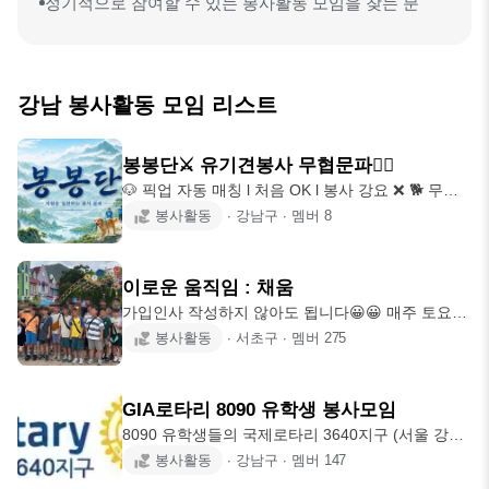
정기적으로 참여할 수 있는 봉사활동 모임을 찾는 분
강남 봉사활동 모임 리스트
봉봉단⚔️ 유기견봉사 무협문파✊🏻
🐶 픽업 자동 매칭 l 처음 OK l 봉사 강요 ❌ 🐕 무협
정파의 의협심으로 유기견 보호하는 봉사문파 ⚔️ 봉
봉사활동
∙
강남구
∙
멤버
8
봉단(BBD) l 비영리단체 성장·존중·헌신의 가치로
사형제처럼 끈끈한 봉사 공동체! ⭐️ 이런 모임 -----
📍 봉사시간 인정 가능 📍 봉사 처음이어도 OK! 📍
이로운 움직임 : 채움
다양한 봉사지에서 봉사 가능 📍 사생활 존중 + 불간
가입인사 작성하지 않아도 됩니다😀😀 매주 토요일
섭 원칙 📍 픽업 AI 자동 매칭 (뚜벅이 환영) 📍 참여
과 일요일 아동돌봄 봉사 진행 인스타그램 :
봉사활동
∙
서초구
∙
멤버
275
횟수 따른 성장 시스템 📍 현생이 더 중요! 봉사 강요
with__ium 활동 일정 🔹 8월 8일 - 마포구 보육원 -
없음🙅‍♂️ 🌏 활동 ----- 📍서울/경기/인천 이곳저곳! 📍
강서구 아동돌봄 봉사활동 - 구로구 아동돌봄 봉사
견사 청소, 산책,
활동 - 마포구 아동돌봄 봉사활동 - 동작구 아동돌봄
GIA로타리 8090 유학생 봉사모임
봉사활동 🔹 8월 9일 - 동작구 아동돌봄 봉사활동 🔹
8090 유학생들의 국제로타리 3640지구 (서울 강남
8월 16일 - 동작구 아동돌봄 봉사활동 🔹 8월 22일 -
지구) 공식 클럽 GIA 로타리🤗 (Global Impact
봉사활동
∙
강남구
∙
멤버
147
강서구 아동돌봄 봉사활동 - 구로구 아동돌봄 봉사
Assembly) ⭐️가입조건 1. 2년이상 해외 거주경험 -
활동 - 동작구 아동돌봄 봉사활동 🔹 8월 23일 -동작