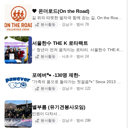
주 토요일 다니엘복지원 🐥 매월 넷째 주 일요일 영
락보린원 🐣 사랑을 나누며 더 큰 기쁨 뿜뿜!!😝
🧡 온더로드(On the Road)
🔸️VMS(봉사인증) 등록됩니다!! 봉사든 벙개든 뒤풀
길 위의 따뜻한 발자국 함께 걷는 길, On the Road
이든 모두 자유!🤹‍♂️🤹‍♀️ 봉사도 열심히! 놀 때도 열심
🧡 환영합니다! 온더로드와 함께 봉사해요🫶 since
봉사활동
∙
강남구
∙
멤버
78
히! 함께 모여 즐겁고 재미난 추억 만들어봐요😊 😢
2022 (구)한길영리더 위성클럽 / (현)온더로드👣 ✅
소모임이나 개인 목적의 홍보는 미워요 ㅠ
가입조건 : 봉사를 통해 선한 영향력을 펼치고 다양
한 분야의 직업군과 커뮤니케이션 하며 활동 할 직
서울한수 THE K 로타랙트
장인 청년🙋‍♂️🙋‍♀️ ❌ 영업, 종교권유, 이성작업목적 가
✅️ 청년이 먼저 움직이는 로타리. 서울한수 THE-K
입금지 ❌ 🗓 2026년 하반기 봉사 및 활동일정 7/1 **
로타랙트는 로타리의 핵심 정신 '초아의 봉사
봉사활동
∙
서초구
∙
멤버
24
5기 멤버십 시작 ** 7/19 제37차 노숙인 배식봉사
(Service Above Self)'와 FDMC (Fun · Donation ·
8/16 제38차 노숙인 배식봉사 8/22 해오름빌 환경미
Mentoring · Connecting) 가치를 바탕으로 봉사, 멘
화 봉사
토링, 네트워킹을 결합한 청년 주도형 봉사 커뮤니
포에버🐾 -130명 제한-
티입니다. 모클럽 서울한수 로타리클럽과 긴밀히 협
"가족의 품으로 돌아가는 첫걸음🐾" Since 2013 🐾
력하여 세대를 잇고, 경험을 기록하며, 지역사회 변
포에버의 자랑 1. '13년부터 꾸준히 봉사를 이어온
봉사활동
∙
강남구
∙
멤버
122
화에 앞장섭니다. ✅️ 활동 내용 - 월 1회 정기 모임 -
전통과 신뢰 2. 체계적인 운영과 신규회원🐣 조기적
국제, 국내, 지역 봉사 참여 - 다양한 멘토링 활동 -
응을 위한 맞춤지원 3. 보람+꿀잼 = 두마리🐰🐰토끼
이외에 자체 동호
한방에! 🐾포에버는 이런 분들과 함께하고 싶어요!
별부름 (유기견봉사모임)
1. 동물을 사랑하고 동물보호에 관심 있는 분 2. 책
인원이 다차서
임감 갖고 꾸준히 활동하실 분 3. 서툴러도 따뜻한
https://www.somoim.co.kr/3f3603be-3e96-4e97-
봉사활동
∙
강남구
∙
멤버
299
발걸음을 오래 함께하실 분 * 동물을 무서워하거나
aadb-42c492e72b591 별부름 두번째 방으로 오세
연애 목적이신 분들은 가입 삼가 부탁드립니다 🐾포