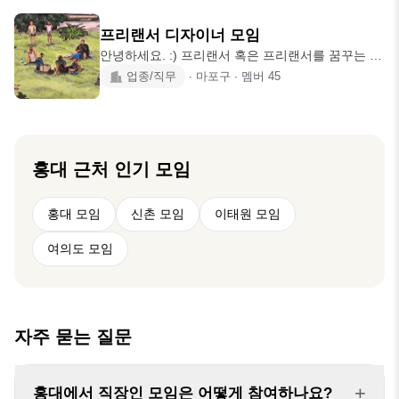
대화를 통해 새로운 사업의 문을 엽니다. 우리는 묻
에게 필요한 정보, 경험 등을 나눠줄 수 있는 대표님
고, 답하고, 다시 묻습니다. 스스로의 방향을 확인하
한
프리랜서 디자이너 모임
고, 타인의 목표를 지지합니다. ⸻ 철학 1. 혁신과
안녕하세요. :) 프리랜서 혹은 프리랜서를 꿈꾸는 디
네트워크 2. 목표 설정과 실천 3. 아이디어 공유
자이너들의 모임입니다. 아래의 모임 소개글 확인
업종/직무
∙
마포구
∙
멤버
45
⸻ 참여 자격 나이도, 경력도 묻지 않습니다. 다
후 가입인사 부탁드립니다. * 주요 활동 정기모임 :
만 열정 있는 사업가 또는 예비 창업자, 그리고 인생
격주 일요일 커피타임 번개모임 : 식사, 전시관람, 개
을 함께 걷는 누군가와 나누고 싶은 사람이라면 누
인작업, 나들이 등 * 모임 규칙 - 현직 시각 디자이너
구든지 환
만 모집하고 있습니다. 그래픽디자인/편집디자인/브
랜드디자인/UXUI디자인/웹디자인/전시디자인/일러
홍대
근처 인기 모임
스트레이션/모션디자인(영상) 그 외 디자인 분야는
가입이 어렵습니다. - 실무자가 아닌 디자이너 준비
홍대 모임
신촌 모임
이태원 모임
중이신 분, 디자인을 배우려는 분은 가입이 어렵습
니다. - 당일 연
여의도 모임
자주 묻는 질문
+
홍대에서 직장인 모임은 어떻게 참여하나요?