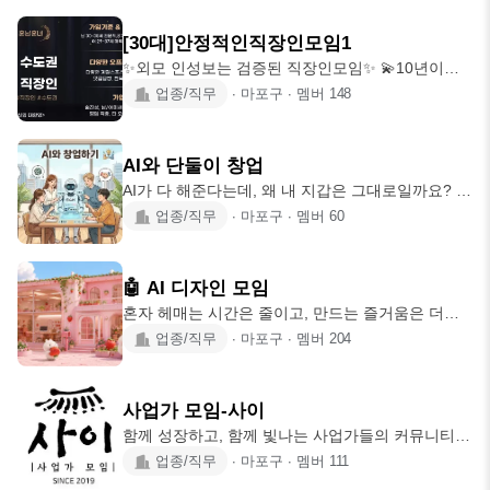
싶은 것들을, 다 할 수 있는 친목 모임 ※ 타 구성원
인원정리 中 ♥️ 인성 많이봐요
의 권리/자유를 침해하지 않는 선에서 최대한의 자
[30대]안정적인직장인모임1
유를 보장합니다.(자유에 대한 책임이 있음을 분명
✨️외모 인성보는 검증된 직장인모임✨️ 💫10년이상
히 이해하시는 분 환영!) ㅇ 가입요건 1. 석사 이상의
운영된 체계적인 모임 💫소모임어플은 조용하고 모
업종/직무
∙
마포구
∙
멤버
148
학위 2. 전문대학원, 특수대학원 졸업자 3. 의사, 변
든모임 카톡방에서 활발하게 진행 💫오프라인활동
호사, 변리사, 회계사 등 전문 자격증 보유자 4. 기타
약1000명이상 활동중! 💫자만추 위주운영/ 수많은
석사 이상의 학위에 준하는
커플 탄생 💫신입분들 적응하기 가장좋은 모임 <남>
AI와 단둘이 창업
대/공기업 전문직 공무원7급 사업가 외국계 또는 고
AI가 다 해준다는데, 왜 내 지갑은 그대로일까요? ​사
액연봉자(6000만)87-97년생 ⚠️직업 및 연봉인증철
업 경험 ZERO? 오히려 좋습니다! 복잡한 코딩과 큰
업종/직무
∙
마포구
∙
멤버
60
저 외모 자소서로 확인 <여>서울.경기 89-98년생💕
자본 없이, AI를 이용하여 방구석 아이디어를 수익
여성 벙개비용우대 간단한 신원확인 🎦검증된 훈남
으로 바꿔보는 것을 목표로 하는 모임입니다. AI 창
훈녀 연애°인맥 형성
업 네트워킹뿐만 아니라 AI 창업 관련 분석과 초보
🤖 AI 디자인 모임
및 예비 창업자를 위한 비즈니스 생존 인사이트까지
혼자 헤매는 시간은 줄이고, 만드는 즐거움은 더해
아낌없이 나눕니다. 또한 창업자의 식견을 넓히고
보세요. AI를 디자인에 함께 활용하고 배우며, 작업
업종/직무
∙
마포구
∙
멤버
204
생존하는 데 도움이 될 수 있는 인문학 지식도 나눕
과 아이디어를 편하게 나누는 커뮤니티입니다. 📌
니다. ​머릿속 상상이 수익이라는 결과물로 바뀌는
함께하는 활동 ☕ 카페 작업벙 (각자 작업 + 정보 교
그날을 고대하며 가볍게 시작해서 나의 경제적 생존
류) 🤖 AI 활용법 · 프롬프트 · 실무 노하우 공유 💬
을 위한 파이프라
사업가 모임-사이
작업물 피드백 📚 스터디 & 자유로운 번개 모임 🎨
함께 성장하고, 함께 빛나는 사업가들의 커뮤니티
캐릭터 · 브랜딩 · 웹 · UX/UI · 로고 · 패키지 · 콘텐
진정성 있는 인연과 의미 있는 시간을 추구하는 사
업종/직무
∙
마포구
∙
멤버
111
츠 등 디자인에 관심 있는 분이라면 누구나 환영합
업가들이 모였습니다. 서로의 시야를 넓혀주고, 라
니다. 🌿 이런 분위기예요 "카페에서 작업하실 분?"