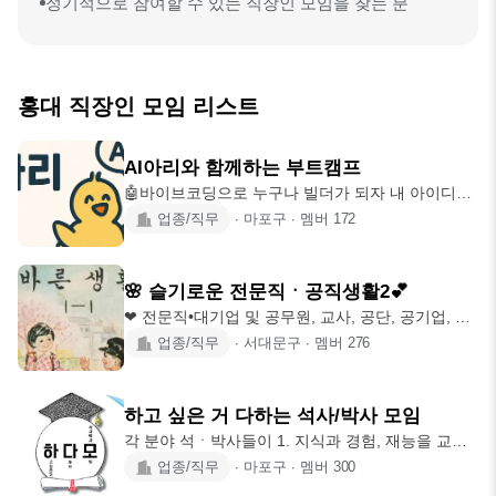
정기적으로 참여할 수 있는 직장인 모임을 찾는 분
홍대 직장인 모임 리스트
AI아리와 함께하는 부트캠프
🤖바이브코딩으로 누구나 빌더가 되자 내 아이디어
를 딸깍하면 앱이 완성! 코딩 몰라도 OK, AI 관심만
업종/직무
∙
마포구
∙
멤버
172
있으면 누구나 환영! 바이브코딩 & 실전: AI 웹 만들
고 수익 실험 🔁 운영 방식 - 주말에 모여서 만들면
서 배우기 - 스터디 내용 바이브코딩기초 > 코딩기
🌸 슬기로운 전문직ㆍ공직생활2️💕
초> 실전팀프로젝트 > 수익 📍 신촌 / 홍대 / 여의도
❤ 전문직•대기업 및 공무원, 교사, 공단, 공기업, 외
🔥 모임 3일전 입금 필수 (환불요구시 환불과 함께
국계(정규직) 등에 근무하시는 분들을 위한 모임입
업종/직무
∙
서대문구
∙
멤버
276
강퇴-안녕히가세요) 😔입금안할시 신청취소
니다 👨‍🏫👨‍✈️👩‍✈️👨‍🚒👩‍🚒👮‍♂️ ❤ 슬2(23.2.6개업) ❤ 🌸
은행, 간호, 승무원, 영양사, 교육직종 가능 🌸 슬
1,2,3은 가입연령 차이😉 🌸 슬.하는 가입조건 확대
하고 싶은 거 다하는 석사/박사 모임
&프리미엄 모임(외모기준⬆️) ㆍ일반모임 + 나는솔
각 분야 석ㆍ박사들이 1. 지식과 경험, 재능을 교환
로,미팅,소개팅 진행😆 🌸 슬기로운 유니버스는 운
하고 나누며, 2. 하고 싶은 것들을 다 할 수 있고, 3.
업종/직무
∙
마포구
∙
멤버
300
영진들이 전부다른 각각의 모임이에요😄 🎄아래 함
다방면 네트워크 구축을 지향하는, 결론적으로 하고
께하는모임 참고😆 🌸 결혼,커플 다수 👩‍❤️‍👨 🌸 매달