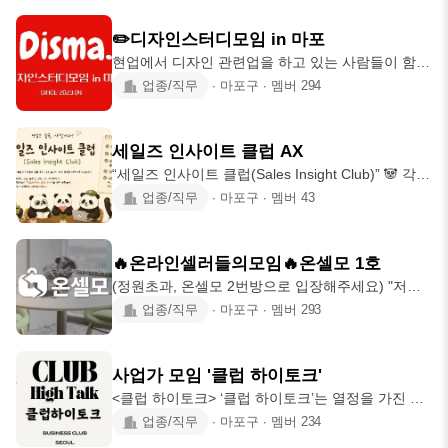
이프스타일을 나누며, 오래 함께할 수 있는 사람들
한마디면 번개가 열리고, 각자 작업하다가 막히면
을 만나보세요. 📍 활동 지역 전국구 모임 (주 활동
함
✏️디자인스터디모임 in 마포
지역 — 서울) 🎂 가입 연령 1987년생 ~ 2000년생
현업에서 디자인 관련업을 하고 있는 사람들이 함께
💎 가입 자격 남성 — 연소득 2억 이상 여성 — 연소
공부&교류하며 발전하는 모임입니다! 디자이너로서
업종/직무
∙
마포구
∙
멤버
294
득 5천만 원 이상 자기관리에 진심이신 분 따뜻한 인
의 삶 외롭잖아요? 디자인 전공,업계 종사 or 디자인
성과 좋은 매너를 지니신 분 모임 활동에 꾸준히 참
공부에 관심 있으신 분 모두 환영합니다 😊🤗 시각,
여 가능하신 분 ※ 동종 모임 운영진은 정중히 사양
산업,영상,패션,브랜딩,UXUI,건축,인테리어 등 각종
세일즈 인사이트 클럽 AX
합니다 🤝 가입
업계에 계신 분들 다 모여라! 👉🏻모임장 소개: 건축학
“세일즈 인사이트 클럽(Sales Insight Club)” 🐼 각
(5년) 전공, 현재 건축/인테리어 디자이너👨🏻‍💻
분야 영업 전문가들의 경험 공유·실전 노하우·인맥
업종/직무
∙
마포구
∙
멤버
43
INFP 저는 평소 주말에 좋은 전시, 장소 보러 다니는
형성을 위한 커뮤니티입니다. 📒 보험, 자동차, 금융,
것 너무 좋아하는데 기왕이면 관심사가 같은 분들끼
부동산, 교육, IT, 의료기기 등 업종을 뛰어넘어 “영
리 함께 하면 어떨까 싶어서 만들게 되었어요 😀 저
업이라는 공통 언어”를 가진 사람들이 서로 배우고
는
🔥온라인셀러들의모임🔥온셀모 1호
성장하는 네트워크입니다. - 업종을 초월한 영업 비
(정원초과, 온셀모 2번방으로 입장해주세요) "저처
즈니스 인사이트 함양 - 실질적인 인맥 형성 - 세일
럼 빙빙 돌아가지 마세요!" 구매대행,로켓그로스,제
업종/직무
∙
마포구
∙
멤버
293
즈 분야 작가 되기 - 실제 비즈니스 연결과 협업 - 영
조,브랜딩,디자인, AI,유튜브,SNS,의류 등 온라인 커
업 동기부여 및 멘탈 관리 - 전문가를 모시고 AI,
머스에 관심있는 분이라면 누구나 환영합니다🙌 초
SNS, 브랜딩, 고객 경험, 퍼스널 브랜
보여도 상관없습니다 선배셀러 대표님들과 함께 교
사업가 모임 '클럽 하이토크'
류하며 빠르게 성장하세요! <온셀모에서는 어떤 활
<클럽 하이토크> ‘클럽 하이토크’는 열정을 가진 이
동을 할까요?> 1️⃣온셀모임(정기모임): 한가지 주제
들이 모여, 서로의 사업을 번창시키는 모임입니다.
업종/직무
∙
마포구
∙
멤버
234
를 선정, 자유롭게 대화 - 매월 첫째주,셋째주 주말 -
이곳에서는 자신의 본업을 더 깊이 다지고, 서로의
참가비: 5000원 - 장소: 홍대 2️⃣셀러인사이트: 셀러