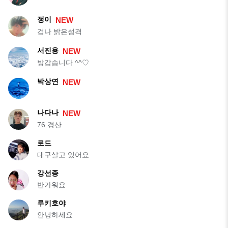
정이
NEW
겁나 밝은성격
서진용
NEW
방갑습니다 ^^♡
박상연
NEW
나다나
NEW
76 경산
로드
대구살고 있어요
강선종
반가워요
루키호야
안녕하세요