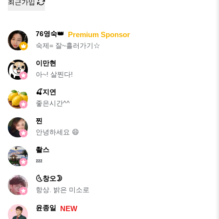
최근가입
76영숙👑
Premium Sponsor
숙제= 잘~흘러가기☆
이만현
아~! 살찐다!
🍒지연
좋은시간^^
찐
안녕하세요 😄
촬스
💤
🌜창오🌛
항상. 밝은 미소로
윤종일
NEW