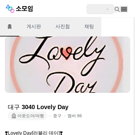
홈
게시판
사진첩
채팅
대구 3040 Lovely Day
아웃도어/여행
∙
중구
∙
멤버
86
❣️Lovely Day[러블리 데이]❣️
