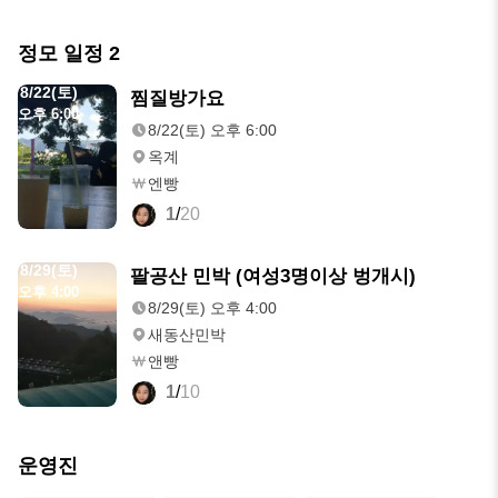
정모 일정
2
8/22(토)
찜질방가요
오후 6:00
8/22(토) 오후 6:00
옥계
엔빵
1
/
20
8/29(토)
팔공산 민박 (여성3명이상 벙개시)
오후 4:00
8/29(토) 오후 4:00
새동산민박
앤빵
1
/
10
운영진