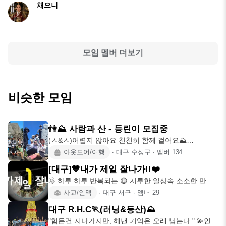
채으니
모임 멤버 더보기
비슷한 모임
👫⛰️ 사람과 산 - 등린이 모집중
(ㅅ&ㅅ)어렵지 않아요 천천히 함께 걸어요⛰️
2024.3.10.~ 💢(
아웃도어/여행
∙
대구 수성구
∙
멤버
134
[대구]🧡내가 제일 잘나가!!❤️
🌞 하루 하루 반복되는 😩 지루한 일상속 소소한 만남
술도🍷
사교/인맥
∙
대구 서구
∙
멤버
29
대구 R.H.C🏃‍(러닝&등산)⛰️
"힘든건 지나가지만, 해낸 기억은 오래 남는다." 💫인스