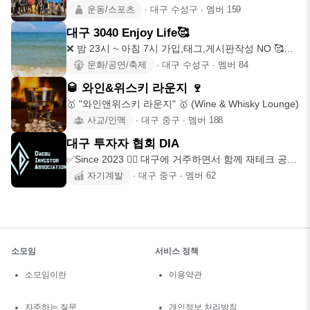
타그램 👉 ru
운동/스포츠
∙
대구 수성구
∙
멤버
159
대구 3040 Enjoy Life🥰
❌ 밤 23시 ~ 아침 7시 가입,태그,게시판작성 NO 🥰활
기차고 즐거
문화/공연/축제
∙
대구 수성구
∙
멤버
84
🥃 와인&위스키 라운지 🍷
🥇 "와인앤위스키 라운지" 🥇 (Wine & Whisky Lounge)
사교/인맥
∙
대구 중구
∙
멤버
188
대구 투자자 협회 DIA
✅️Since 2023 🙋‍♂️ 대구에 거주하면서 함께 재테크 공부
를
자기계발
∙
대구 중구
∙
멤버
62
소모임
서비스 정책
소모임이란
이용약관
자주하는 질문
개인정보 처리방침