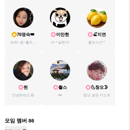
76영숙👑
이만현
🍒지연
숙제= 잘~흘러가
아~! 살찐다!
좋은시간^^
기☆
찐
촬스
🌜창오🌛
안녕하세요 😄
💤
항상. 밝은 미소로
모임 멤버
86