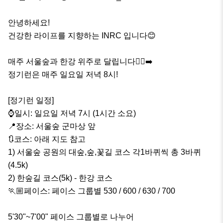
안녕하세요!

건강한 라이프를 지향하는 INRC 입니다😊

매주 서울숲과 한강 위주로 달립니다🏃‍♂️‍➡️

정기런은 매주 일요일 저녁 8시! 

[정기런 일정]

⌚️일시: 일요일 저녁 7시 (1시간 소요)

📍장소: 서울숲 군마상 앞

🔃코스: 아래 지도 참고

1) 서울숲 공원의 대숲,숲,꽃길 코스 각1바퀴씩 총 3바퀴
(4.5k)

2) 한숲길 코스(5k) - 한강 코스

🏃🏼페이스: 페이스 그룹별 530 / 600 / 630 / 700

5'30"~7'00" 페이스 그룹별로 나누어
