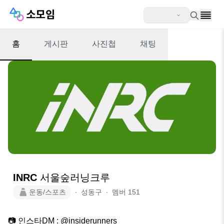
홈
게시판
사진첩
채팅
INRC 서울숲러닝크루
운동/스포츠
∙
성동구
∙
멤버
151
📷 인스타DM : @insiderunners_
