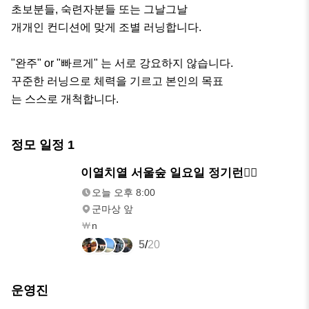
초보분들, 숙련자분들 또는 그날그날

개개인 컨디션에 맞게 조별 러닝합니다.

"완주" or "빠르게" 는 서로 강요하지 않습니다. 

꾸준한 러닝으로 체력을 기르고 본인의 목표

는 스스로 개척합니다.
정모 일정
1
내일
이열치열 서울숲 일요일 정기런🏃‍♂
오후 8:00
오늘 오후 8:00
군마상 앞
n
5
/
20
운영진