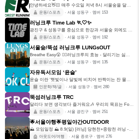
안녕하세요👋🏻 매주 수요일 저녁 8시 서울숲을 달리
는 서울숲러닝크루 SF
운동/스포츠
∙
서울 성동구
∙
멤버
153
러닝크루 Time Lab 🏃🤍✨
광진구 & 성동구를 중심으로 한강과 서울숲 외에도 분
기별 한번씩 서울의
운동/스포츠
∙
서울 성동구
∙
멤버
192
서울숲/뚝섬 러닝크루 LUNGsOUT
Breathe Easy😮 🏃‍♂️러닝크루의 효능 - 달리기는 싫지
만 폐
운동/스포츠
∙
서울 성동구
∙
멤버
135
자유독서모임 ‘윤슬’
윤슬 이란 '햇빛이나 달빛에 비치어 반짝이는 잔 물결'
을 뜻 하는
인문학/책/글
∙
서울 성동구
∙
멤버
280
뚝섬러닝크루 TRC
달리다 보면 생각보다 즐거워요🎶 우리의 목표는 For
SUB4 4SUB4
운동/스포츠
∙
서울 광진구
∙
멤버
251
🌟서울야행🌟평일야간OUTDOOR
⛰️ 모임일정 ⛰️ 8.9(일) [러닝] 당현천+중랑천 러닝 -
상계역
아웃도어/여행
∙
서울 종로구
∙
멤버
276