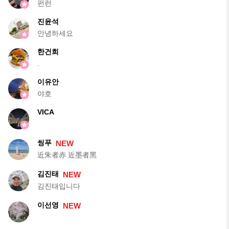
펀런
진윤석
안녕하세요
한건희
.
이유안
야호
VICA
씽푸
NEW
近朱者赤 近墨者黑
김진태
NEW
김진태입니다
이선영
NEW