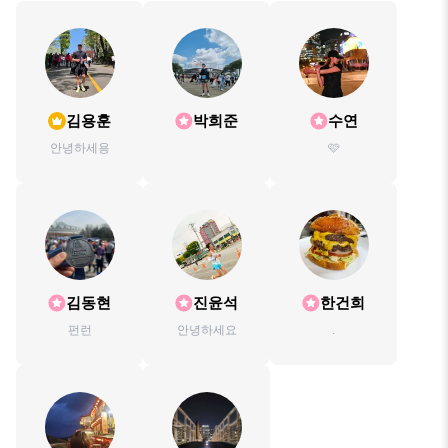
김용훈
박희준
수연
안녕하세용
🩷
김동현
진윤석
한건희
펀런
안녕하세요
.