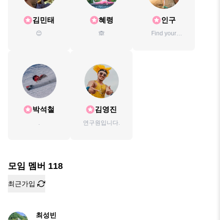
김민태
혜령
인구
😊
🙈
Find your
Greatness!!!
박석철
김영진
.
연구원입니다.
모임 멤버
118
최근가입
최성빈