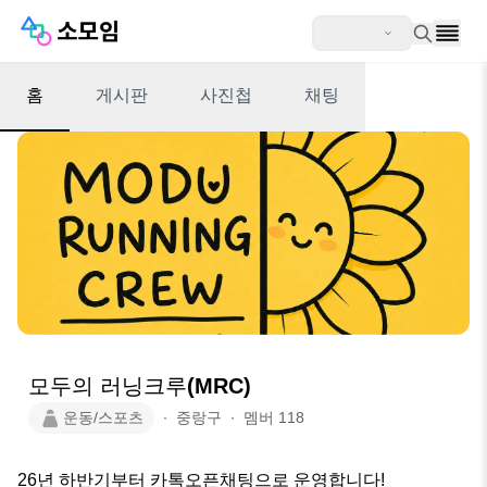
홈
게시판
사진첩
채팅
모두의 러닝크루(MRC)
운동/스포츠
∙
중랑구
∙
멤버
118
26년 하반기부터 카톡오픈채팅으로 운영합니다!
