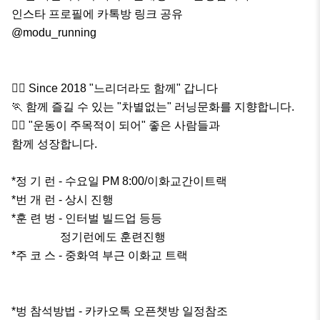
인스타 프로필에 카톡방 링크 공유

@modu_running

🏃‍♂️ Since 2018 "느리더라도 함께" 갑니다

🏃 함께 즐길 수 있는 "차별없는" 러닝문화를 지향합니다.

🏃‍♀️ "운동이 주목적이 되어" 좋은 사람들과

함께 성장합니다.

*정 기 런 - 수요일 PM 8:00/이화교간이트랙

*번 개 런 - 상시 진행

*훈 련 벙 - 인터벌 빌드업 등등

                 정기런에도 훈련진행

*주 코 스 - 중화역 부근 이화교 트랙

*벙 참석방법 - 카카오톡 오픈챗방 일정참조
