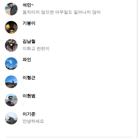
석민~
움직이지 않으면 아무일도 일어나지 않아
기봉이
김남철
이화교 런린이
파인
.
이형근
.
이현범
.
이기준
안녕하세요