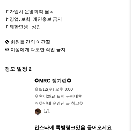
🚩가입시 운영회칙 필독

🚩영업, 보험, 개인홍보 금지

🚩제한연생 : 성인

🚫 회원들 간의 이간질

🚫 이성에게 과도한 작업 금지
정모 일정
2
8/12(수)
🌻MRC 정기런🌻
오후 8:00
8/12(수) 오후 8:00
🌹이화교 트랙 구령대🌹
🌻민태 운영진 글 참고🌻
1
/
1
10/1(목)
인스타에 톡방링크있음 들어오세요