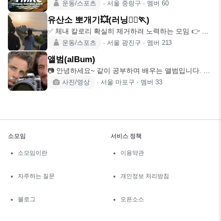
🏃🏻‍♂️🏃🏻‍♀️
운동/스포츠
∙
서울 중랑구
∙
멤버
60
유산소 뽀개기💥(러닝🏃‍♂🏃‍)
✅ 체내 칼로리 확실히 제거하려 노력하는 모임 👉 매
주 월요일(건대트랙
운동/스포츠
∙
서울 광진구
∙
멤버
213
앨범(alBum)
📷 안녕하세요~ 같이 공부하며 배우는 앨범입니다. ^^)
📷 저희는
사진/영상
∙
서울 마포구
∙
멤버
33
소모임
서비스 정책
소모임이란
이용약관
자주하는 질문
개인정보 처리방침
블로그
오픈소스