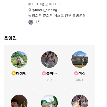
오후 11:59
10/1(목) 오후 11:59
@modu_running
정회원 준회원 게스트 전부 톡방운영
1
/
1
운영진
최성빈
류하나
석진
.
러너
Sub3