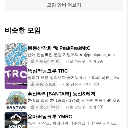
모임 멤버 더보기
비슷한 모임
봉봉산악회 🐅 PeakPeakMtC
산에 진심🫀인 분들 가입부탁🔥 @peakpeak_mtc 크
기 보다 밀도
아웃도어/여행
∙
서울 성동구
∙
멤버
298
뚝섬러닝크루 TRC
달리다 보면 생각보다 즐거워요🎶 우리의 목표는 For
SUB4 4SUB4
운동/스포츠
∙
서울 광진구
∙
멤버
251
🎄산타리[SANTARI] 등산&레저
🏞 8월 일정 🏞 16(일)~17(월) 선자령 백패킹🏕 🌰9월
일정🌰
아웃도어/여행
∙
서울 강남구
∙
멤버
290
용마러닝크루 YMRC
"낯선 시작도, 함께라면 따뜻해집니다" 용마러닝크루