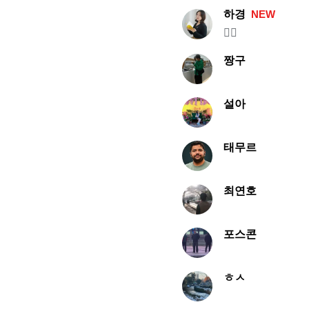
하경
NEW
✍🏻
짱구
설아
태무르
최연호
포스콘
ㅎㅅ