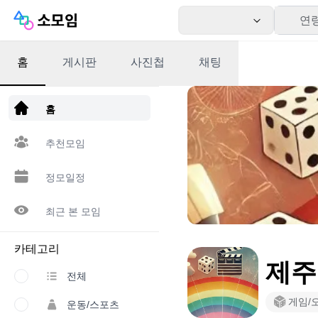
연
홈
게시판
사진첩
채팅
앱 다운로드
홈
추천모임
정모일정
최근 본 모임
카테고리
제주
전체
게임/
운동/스포츠