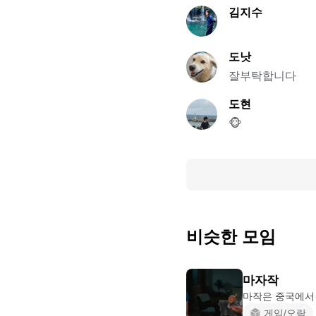
김지수
도낫
잘부탁합니다
도현
🐵
비슷한 모임
마자작
마작은 중국에서
게임/오락