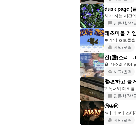
dusk page 
인문학/책/
태초마을 게
🍀게임 초보들을
게임/오락
잔(盞)소리 | 
사교/인맥
📚편하고 즐
인문학/책/
Ⓜ️&Ⓜ️
게임/오락