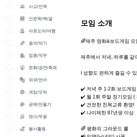
사교/인맥
인문학/책/글
모임 소개
아웃도어/여행
🌈제주 영화&보드게임 모임
음악/악기
업종/직무
제주에서 저녁, 하루를 같
문화/공연/축제
I 성향도 편하게 즐길 수 
외국/언어
✔️ 저녁 주 1-2회 보드게임
게임/오락
✔️ 월 1회 주말 정기모임 (
공예/만들기
✔️ 건전한 친목교류 환영!

✔️ 나이제한 87년생 이상

댄스/무용
🌈 평화의 그라운드 룰

봉사활동
📢 익명(닉네임) 사용
