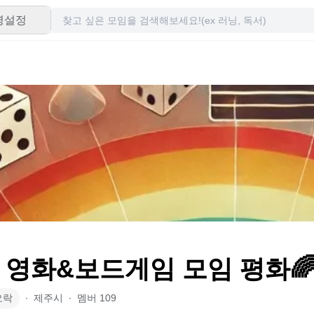
령설정
 영화&보드게임 모임 평화
오락
∙
제주시
∙
멤버
109