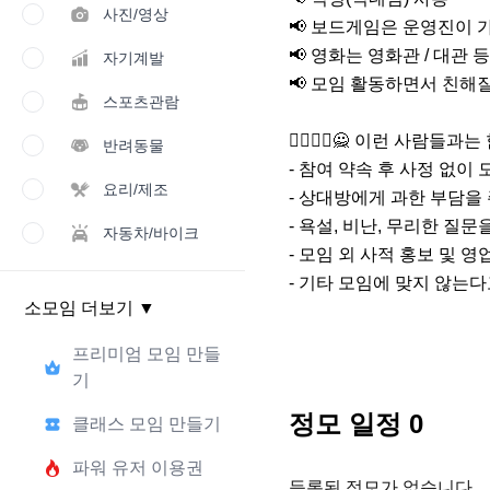
사진/영상
📢 보드게임은 운영진이 가
📢 영화는 영화관 / 대관 
자기계발
📢 모임 활동하면서 친해
스포츠관람
🙅‍♂️🙅‍♀️🙅 이런 사람들
반려동물
- 참여 약속 후 사정 없이 
요리/제조
- 상대방에게 과한 부담을 
- 욕설, 비난, 무리한 질문
자동차/바이크
- 모임 외 사적 홍보 및 영
- 기타 모임에 맞지 않는
소모임 더보기
▼
프리미엄 모임 만들
기
정모 일정
0
클래스 모임 만들기
파워 유저 이용권
등록된 정모가 없습니다.