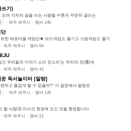
(글쓰기)
해가 지는 시간에 모여 각자의 글을 쓰는 사람들 🌱혼자 꾸준히 글쓰는
글
∙
제주 제주시
∙
멤버
245
임단
 위한 태초마을 게임단🍀 보드게임도 즐기고 스팀게임도 즐기
∙
제주 제주시
∙
멤버
66
JEJU
🥃 잔소리 잔에 담긴 우리들의 이야기 소리 잔소리’는 우리의 잔(盞)속
∙
제주 제주시
∙
멤버
42
거운 독서놀이터 [말랑]
❔️"독서와 대화를 편하고 즐겁게 할 수 없을까?" 이 질문에서 말랑은
글
∙
제주 제주시
∙
멤버
135
mㅓ더 mㅣ스터리 할 사람🧐 🕵️‍♀️사건 현장에 오신 것을 환영합니다
∙
제주 제주시
∙
멤버
21