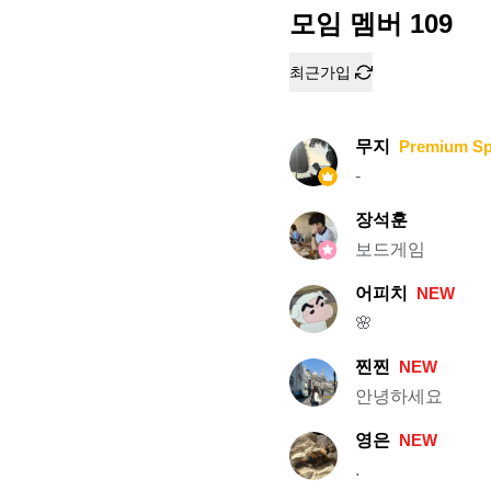
모임 멤버
109
최근가입
무지
Premium S
-
장석훈
보드게임
어피치
NEW
🌸
찐찐
NEW
안녕하세요
영은
NEW
.