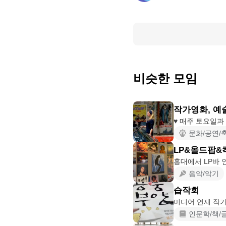
비슷한 모임
작가영화, 예
문화/공연/
LP&올드팝&
홍대에서 LP바 인
음악/악기
습작회
미디어 연재 작가
인문학/책/