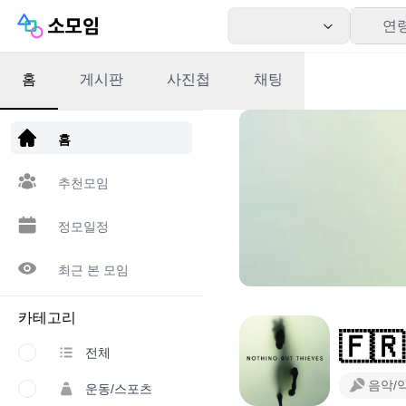
연
홈
게시판
사진첩
채팅
앱 다운로드
홈
추천모임
정모일정
최근 본 모임
카테고리
🇫🇷
전체
음악/
운동/스포츠