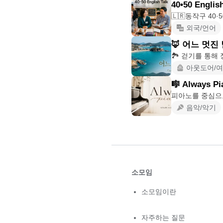
40•50 English
외국/언어
🦊 어느 멋진 
아웃도어/
🎼 Always Pi
피아노를 중심으
음악/악기
소모임
소모임이란
자주하는 질문