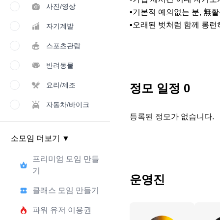
사진/영상
▪기본적 예의없는 분, 無활
▪오래된 벗처럼 함께 롱런
자기계발
스포츠관람
반려동물
요리/제조
정모 일정
0
자동차/바이크
등록된 정모가 없습니다.
소모임 더보기
▼
프리미엄 모임 만들
기
운영진
클래스 모임 만들기
파워 유저 이용권