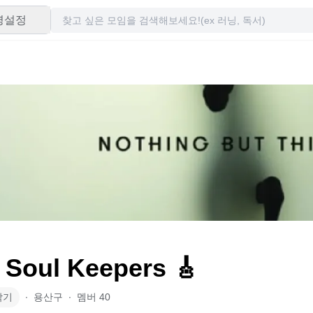
령설정
 Soul Keepers 🎸
악기
∙
용산구
∙
멤버
40