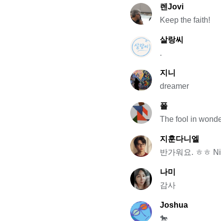
렌Jovi
Keep the faith!
살랑씨
.
지니
dreamer
폴
The fool in wond
지훈다니엘
반가워요. ㅎㅎ Nice 
나미
감사
Joshua
🐎