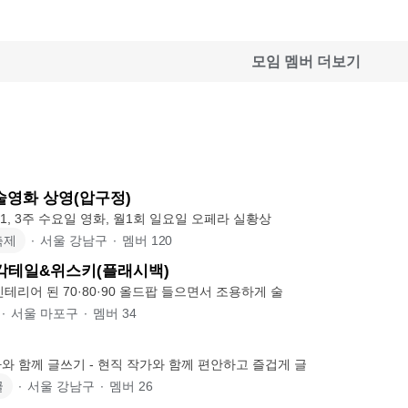
모임 멤버 더보기
술영화 상영(압구정)
♥ 매주 토요일과 1, 3주 수요일 영화, 월1회 일요일 오페라 실황상
축제
∙
서울 강남구
∙
멤버
120
칵테일&위스키(플래시백)
테리어 된 70·80·90 올드팝 들으면서 조용하게 술
∙
서울 마포구
∙
멤버
34
와 함께 글쓰기 - 현직 작가와 함께 편안하고 즐겁게 글
글
∙
서울 강남구
∙
멤버
26