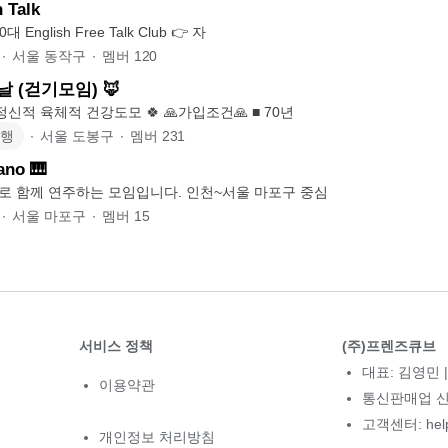
 Talk
🇱🇷동작구 40·50대 English Free Talk Club 👉 자
∙
서울 동작구
∙
멤버
120
날 (걷기모임) 🦊
🏞 걷기를 통해 정신적 육체적 건강도모 🍀 🙏가입조건🙏 ■ 70년
여행
∙
서울 도봉구
∙
멤버
231
ano 🎹
로 함께 연주하는 모임입니다. 인천~서울 마포구 중심
∙
서울 마포구
∙
멤버
15
서비스 정책
(주)프렌즈큐브
대표: 김영민 |
이용약관
통신판매업 신고
고객센터: hel
개인정보 처리방침