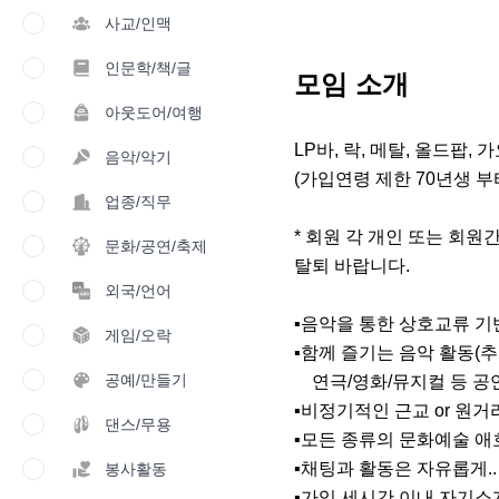
사교/인맥
인문학/책/글
모임 소개
아웃도어/여행
LP바, 락, 메탈, 올드팝, 
음악/악기
(가입연령 제한 70년생 부
업종/직무
* 회원 각 개인 또는 회원
문화/공연/축제
탈퇴 바랍니다.

외국/언어
▪음악을 통한 상호교류 기
게임/오락
▪함께 즐기는 음악 활동(추
공예/만들기
    연극/영화/뮤지컬 등 공연 관람

▪비정기적인 근교 or 원거리
댄스/무용
▪모든 종류의 문화예술 애
▪채팅과 활동은 자유롭게..
봉사활동
▪가입 세시간 이내 자기소개