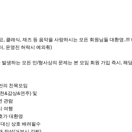
가요, 클래식, 재즈 등 음악을 사랑하시는 모든 회원님들 대환영..!!! 
터, 운영진 허락시 예외有)

간 발생하는 모든 민/형사상의 문제는 본 모임 회원 가입 즉시, 
반의 친목모임

천&감상&연주) 및

 여행

호가 대환영

 대신 상호 배려필수

 작성(거부시 강퇴)
