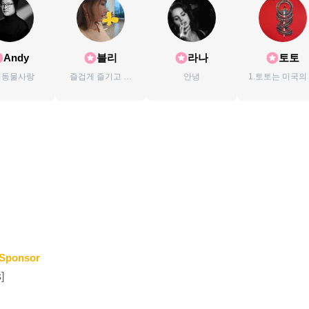
Andy
블리
라나
토토
려동물사랑
즐겁게 즐기고 함
안녕
1.토토는 미국의
께 나누며 살자~
표적 팝/락그
2."오즈의마법
사"에 나오는 강
지
Sponsor
]