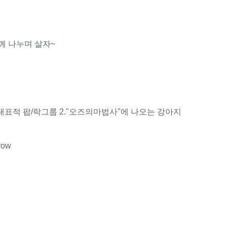
께 나누며 살자~
대표적 팝/락그룹 2."오즈의마법사"에 나오는 강아지
grow