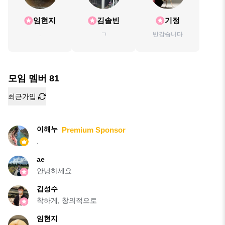
임현지
김솔빈
기정
.
ㄱ
반갑습니다
모임 멤버
81
최근가입
이해누
Premium Sponsor
.
ae
안녕하세요
김성수
착하게, 창의적으로
임현지