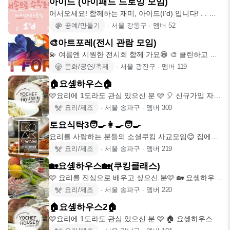
아이드 (아이패드 드로잉 모임)
어서오세요! 함께하는 재미, 아이드(I'd) 입니다! . . 🎨
이모티콘
공예/만들기
∙
서울 강동구
∙
멤버
52
🎨아트포레(전시 관람 모임)
💫 여름엔 시원한 전시회 함께 가요😁 🎨 클린하고 안
전한 모임 추구!
문화/공연/축제
∙
서울 광진구
∙
멤버
119
🏠요솊하우스🏠
🩷요리에 1도라도 관심 있으신 분 🩷 🎈 신규가입 자리
가 없을경우, 요
요리/제조
∙
서울 송파구
∙
멤버
300
토요식탁3🧑‍🍳👩‍🍳🧑‍🍳
요리를 사랑하는 분들의 소셜쿠킹 사교모임😊 집에서
해 먹기엔 까다롭고,
요리/제조
∙
서울 송파구
∙
멤버
219
🏡요솊하우스🏡(쿠킹클래스)
🩷 요리를 진심으로 배우고 싶으신 분🩷 🏡 요솊하우스
(쿠킹클래스)에 오
요리/제조
∙
서울 송파구
∙
멤버
220
🏠요솊하우스2🏠
🩷요리에 1도라도 관심 있으신 분 🩷 🏠 요솊하우스에
오신 걸 환영합니