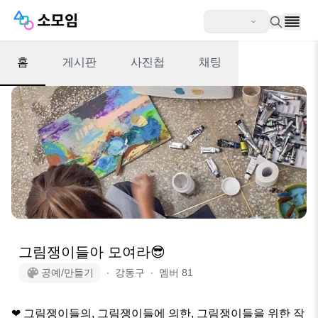
홈
게시판
사진첩
채팅
그림쟁이들아 모여라😎
공예/만들기
∙
강동구
∙
멤버
81
❤ 그림쟁이들의, 그림쟁이들에 의한, 그림쟁이들을 위한 작