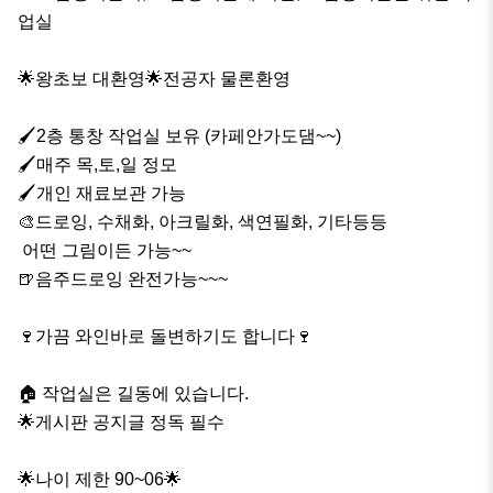
업실

🌟왕초보 대환영🌟전공자 물론환영

🖌2층 통창 작업실 보유 (카페안가도댐~~)

🖌매주 목,토,일 정모

🖌개인 재료보관 가능

🎨드로잉, 수채화, 아크릴화, 색연필화, 기타등등

 어떤 그림이든 가능~~

🍺음주드로잉 완전가능~~~

🍷가끔 와인바로 돌변하기도 합니다🍷

🏠 작업실은 길동에 있습니다.

🌟게시판 공지글 정독 필수

🌟나이 제한 90~06🌟